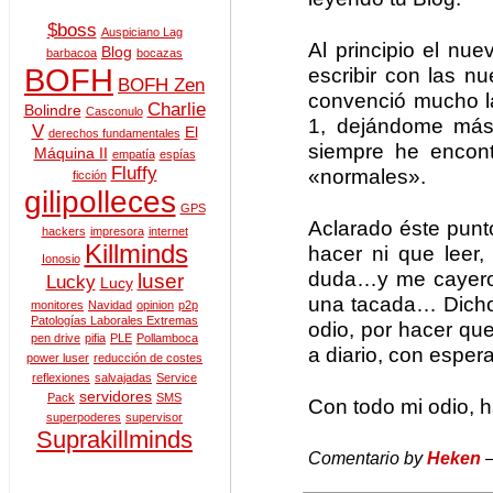
$boss
Auspiciano Lag
Al principio el nue
Blog
barbacoa
bocazas
BOFH
escribir con las n
BOFH Zen
convenció mucho l
Charlie
Bolindre
Casconulo
1, dejándome más
V
El
derechos fundamentales
siempre he encont
Máquina II
empatía
espías
Fluffy
«normales».
ficción
gilipolleces
GPS
Aclarado éste punt
hackers
impresora
internet
Killminds
hacer ni que leer,
Ionosio
duda…y me cayeron
luser
Lucky
Lucy
una tacada… Dicho 
monitores
Navidad
opinion
p2p
Patologías Laborales Extremas
odio, por hacer que
pen drive
pifia
PLE
Pollamboca
a diario, con esper
power luser
reducción de costes
reflexiones
salvajadas
Service
servidores
Pack
SMS
Con todo mi odio, h
superpoderes
supervisor
Suprakillminds
Comentario by
Heken
—