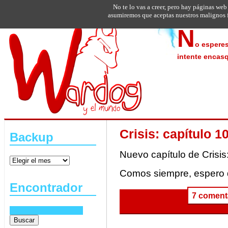
No te lo vas a creer, pero hay páginas web
asumiremos que aceptas nuestros malignos f
N
o esperes
intente encasq
Crisis: capítulo 1
Backup
Nuevo capítulo de Crisis
Comos siempre, espero 
Encontrador
7 coment