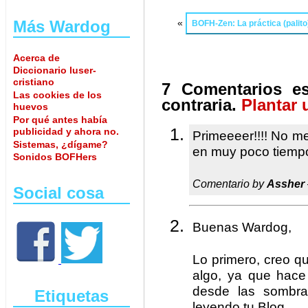
Más Wardog
«
BOFH-Zen: La práctica (palito
Acerca de
Diccionario luser-
cristiano
7 Comentarios es
Las cookies de los
contraria.
Plantar 
huevos
Por qué antes había
publicidad y ahora no.
Primeeeer!!!! No me
Sistemas, ¿dígame?
en muy poco tiempo
Sonidos BOFHers
Comentario by
Assher
Social cosa
Buenas Wardog,
Lo primero, creo q
algo, ya que hace
desde las sombra
Etiquetas
leyendo tu Blog.