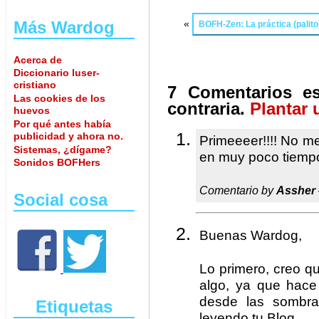
Más Wardog
«
BOFH-Zen: La práctica (palito
Acerca de
Diccionario luser-
cristiano
7 Comentarios es
Las cookies de los
contraria.
Plantar 
huevos
Por qué antes había
publicidad y ahora no.
Primeeeer!!!! No me
Sistemas, ¿dígame?
en muy poco tiempo
Sonidos BOFHers
Comentario by
Assher
Social cosa
Buenas Wardog,
Lo primero, creo q
algo, ya que hace
desde las sombra
Etiquetas
leyendo tu Blog.