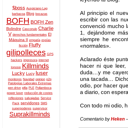
$boss
Auspiciano Lag
Al principio el nue
Blog
barbacoa
bocazas
BOFH
escribir con las n
BOFH Zen
convenció mucho l
Charlie
Bolindre
Casconulo
1, dejándome más
V
El
derechos fundamentales
siempre he encont
Máquina II
empatía
espías
Fluffy
«normales».
ficción
gilipolleces
GPS
Aclarado éste punt
hackers
impresora
internet
Killminds
hacer ni que leer,
Ionosio
duda…y me cayeron
luser
Lucky
Lucy
una tacada… Dicho 
monitores
Navidad
opinion
p2p
Patologías Laborales Extremas
odio, por hacer que
pen drive
pifia
PLE
Pollamboca
a diario, con esper
power luser
reducción de costes
reflexiones
salvajadas
Service
servidores
Pack
SMS
Con todo mi odio, h
superpoderes
supervisor
Suprakillminds
Comentario by
Heken
—