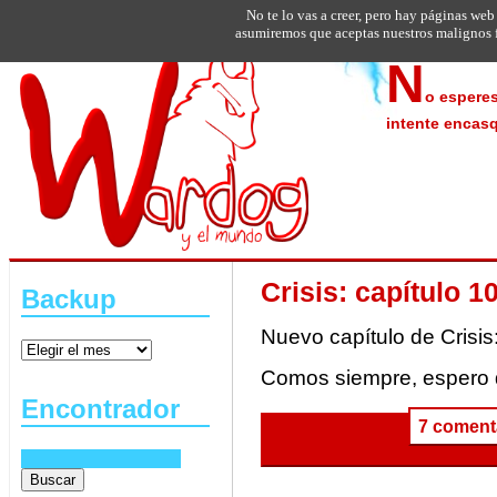
No te lo vas a creer, pero hay páginas web
asumiremos que aceptas nuestros malignos f
N
o esperes
intente encasq
Crisis: capítulo 1
Backup
Nuevo capítulo de Crisis
Comos siempre, espero 
Encontrador
7 coment