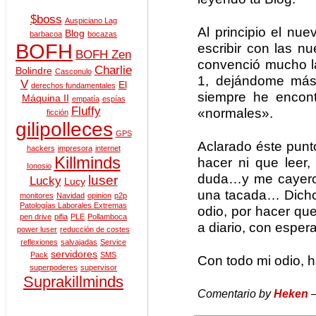
$boss
Auspiciano Lag
Al principio el nue
Blog
barbacoa
bocazas
BOFH
escribir con las n
BOFH Zen
convenció mucho l
Charlie
Bolindre
Casconulo
1, dejándome más
V
El
derechos fundamentales
siempre he encont
Máquina II
empatía
espías
Fluffy
«normales».
ficción
gilipolleces
GPS
Aclarado éste punt
hackers
impresora
internet
Killminds
hacer ni que leer,
Ionosio
duda…y me cayeron
luser
Lucky
Lucy
una tacada… Dicho 
monitores
Navidad
opinion
p2p
Patologías Laborales Extremas
odio, por hacer que
pen drive
pifia
PLE
Pollamboca
a diario, con esper
power luser
reducción de costes
reflexiones
salvajadas
Service
servidores
Pack
SMS
Con todo mi odio, h
superpoderes
supervisor
Suprakillminds
Comentario by
Heken
—