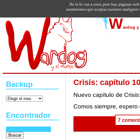
No te lo vas a creer, pero hay páginas web
asumiremos que aceptas nuestros malignos f
W
ardog y 
Crisis: capítulo 1
Backup
Nuevo capítulo de Crisis
Comos siempre, espero 
Encontrador
7 coment