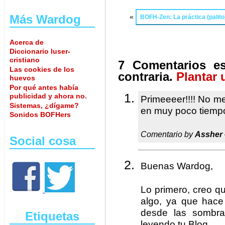
Más Wardog
«
BOFH-Zen: La práctica (palito
Acerca de
Diccionario luser-
cristiano
7 Comentarios es
Las cookies de los
contraria.
Plantar 
huevos
Por qué antes había
publicidad y ahora no.
Primeeeer!!!! No me
Sistemas, ¿dígame?
en muy poco tiempo
Sonidos BOFHers
Comentario by
Assher
Social cosa
Buenas Wardog,
Lo primero, creo q
algo, ya que hace
desde las sombra
Etiquetas
leyendo tu Blog.