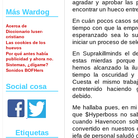
agradar y aprobar las 
encontrar un hueco entre 
Más Wardog
En cuán pocos casos se 
Acerca de
tiempo con que la empre
Diccionario luser-
esperanzado sea lo su
cristiano
iniciar un proceso de sel
Las cookies de los
huevos
En Suprakillminds el d
Por qué antes había
publicidad y ahora no.
estas mierdas porque
Sistemas, ¿dígame?
hemos alcanzado la il
Sonidos BOFHers
tiempo la oscuridad y
Cuesta el mismo traba
Social cosa
entretenido haciendo 
debido.
Me hallaba pues, en mi 
que $Hyperboss no sab
cuando Havenocon soltó 
convertido en nuestros
Etiquetas
jefa de personal saludó 