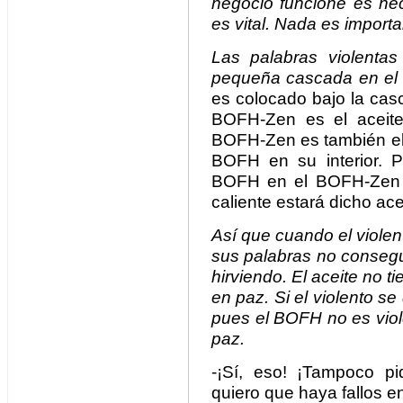
negocio funcione es nec
es vital. Nada es import
Las palabras violent
pequeña cascada en e
es colocado bajo la cas
BOFH-Zen es el aceite
BOFH-Zen es también el s
BOFH en su interior. 
BOFH en el BOFH-Zen m
caliente estará dicho ace
Así que cuando el viole
sus palabras no consegu
hirviendo. El aceite no ti
en paz. Si el violento 
pues el BOFH no es viol
paz.
-¡Sí, eso! ¡Tampoco pid
quiero que haya fallos 