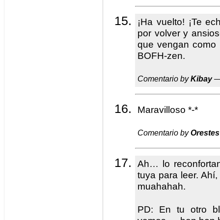
¡Ha vuelto! ¡Te e
por volver y ansioso
que vengan como 
BOFH-zen.
Comentario by
Kibay
—
Maravilloso *-*
Comentario by
Orestes
Ah… lo reconfortan
tuya para leer. Ah
muahahah.
PD: En tu otro bl