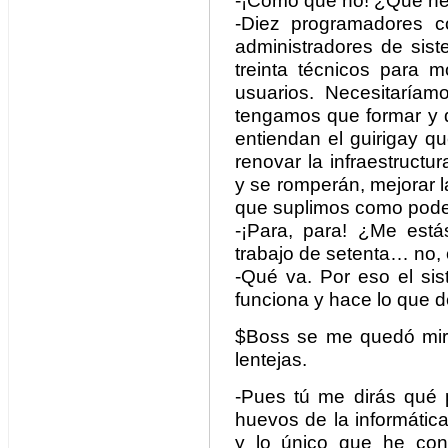
-¡Cómo que no! ¿Qué nec
-Diez programadores co
administradores de sist
treinta técnicos para m
usuarios. Necesitaríam
tengamos que formar y 
entiendan el guirigay q
renovar la infraestruct
y se romperán, mejorar 
que suplimos como pod
-¡Para, para! ¿Me está
trabajo de setenta… no,
-Qué va. Por eso el sis
funciona y hace lo que 
$Boss se me quedó miran
lentejas.
-Pues tú me dirás qué 
huevos de la informática
y lo único que he con