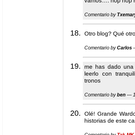
vamos…. hop hop 
Comentario by
Txemar
Otro blog? Qué otr
Comentario by
Carlos
—
me has dado una a
leerlo con tranqu
tronos
Comentario by
ben
— 1
Olé! Grande Wardo
historias de este cal
Comentario by
Tak-MK