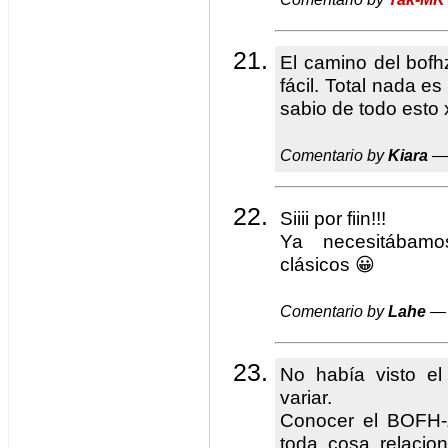
El camino del bof
fácil. Total nada es
sabio de todo esto 
Comentario by
Kiara
— 
Siiii por fiin!!!
Ya necesitábamo
clásicos 😀
Comentario by
Lahe
— 
No había visto e
variar.
Conocer el BOFH-Z
toda cosa relacio