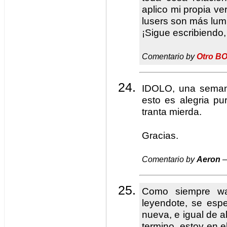
aplico mi propia ve
lusers son más lum
¡Sigue escribiendo,
Comentario by
Otro B
IDOLO, una seman
esto es alegria pu
tranta mierda.
Gracias.
Comentario by
Aeron
—
Como siempre wa
leyendote, se esp
nueva, e igual de a
termino, estoy en e