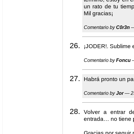
un rato de tu tiemp
Mil gracias¡
Comentario by
C0r3n
—
¡JODER!. Sublime el
Comentario by
Foncu
—
Habrá pronto un pal
Comentario by
Jor
— 23
Volver a entrar 
entrada… no tiene 
Gracias por seguir