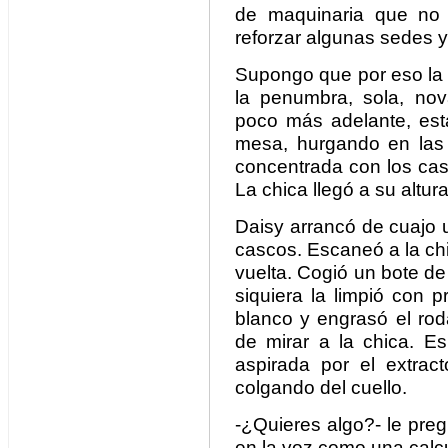
de maquinaria que no í
reforzar algunas sedes y
Supongo que por eso la 
la penumbra, sola, no
poco más adelante, est
mesa, hurgando en las 
concentrada con los cas
La chica llegó a su altur
Daisy arrancó de cuajo un
cascos. Escaneó a la ch
vuelta. Cogió un bote de 
siquiera la limpió con p
blanco y engrasó el rod
de mirar a la chica. E
aspirada por el extract
colgando del cuello.
-¿Quieres algo?- le preg
en la voz como una calc