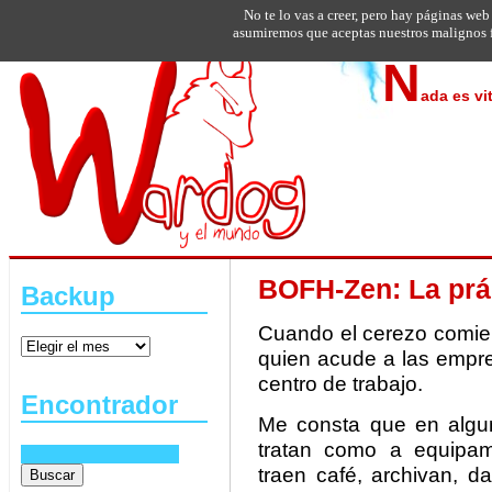
No te lo vas a creer, pero hay páginas web
asumiremos que aceptas nuestros malignos f
N
ada es vi
BOFH-Zen: La prác
Backup
Cuando el cerezo comien
quien acude a las empre
centro de trabajo.
Encontrador
Me consta que en algun
tratan como a equipami
traen café, archivan, d