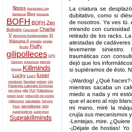
$boss
La criatura se desplaz
Auspiciano Lag
Blog
dubitativo, como si di
barbacoa
bocazas
BOFH
de nosotros. Ya ves tú.
BOFH Zen
mirando con curiosidad 
Charlie
Bolindre
Casconulo
V
retirado de los racks. La
El
derechos fundamentales
Máquina II
atestadas de cadáveres 
empatía
espías
Fluffy
ficción
levemente siniestro.
gilipolleces
traumáticas con consul
GPS
dejó que los informátic
hackers
impresora
internet
Killminds
si supiéramos de ésto. N
Ionosio
luser
Lucky
Lucy
-¡Wardog! ¿Qué haces?
monitores
Navidad
opinion
p2p
Patologías Laborales Extremas
mientras sacaba un caf
pen drive
pifia
PLE
Pollamboca
miedo a nada y mi estóm
power luser
reducción de costes
que el acero al rojo blan
reflexiones
salvajadas
Service
servidores
mi mano, miré la máqu
Pack
SMS
superpoderes
supervisor
crujía sus mecanismos y l
Suprakillminds
-Lentejas, mire. ¿Quiere
-¡Déjate de hostias! Y