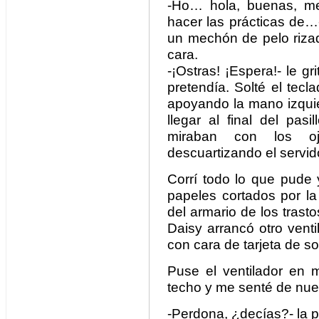
-Ho… hola, buenas, me
hacer las prácticas de
un mechón de pelo rizad
cara.
-¡Ostras! ¡Espera!- le g
pretendía. Solté el tec
apoyando la mano izquier
llegar al final del pas
miraban con los oj
descuartizando el servid
Corrí todo lo que pude 
papeles cortados por la
del armario de los trasto
Daisy arrancó otro vent
con cara de tarjeta de s
Puse el ventilador en m
techo y me senté de nue
-Perdona, ¿decías?- la p