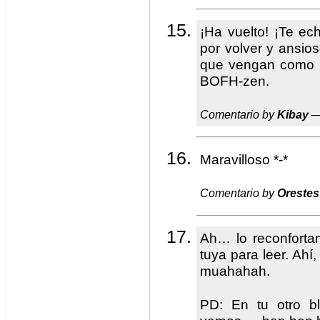
¡Ha vuelto! ¡Te e
por volver y ansioso
que vengan como 
BOFH-zen.
Comentario by
Kibay
—
Maravilloso *-*
Comentario by
Orestes
Ah… lo reconfortan
tuya para leer. Ah
muahahah.
PD: En tu otro bl