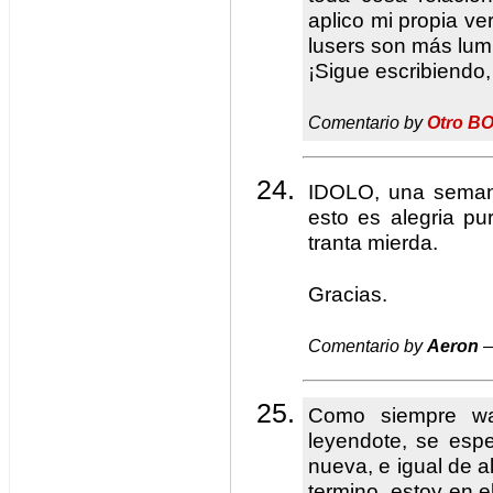
aplico mi propia ve
lusers son más lum
¡Sigue escribiendo,
Comentario by
Otro B
IDOLO, una seman
esto es alegria pu
tranta mierda.
Gracias.
Comentario by
Aeron
—
Como siempre wa
leyendote, se esp
nueva, e igual de a
termino, estoy en e