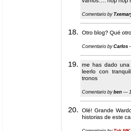
vamos…. hop hop 
Comentario by
Txemar
Otro blog? Qué otr
Comentario by
Carlos
—
me has dado una a
leerlo con tranqu
tronos
Comentario by
ben
— 1
Olé! Grande Wardo
historias de este cal
Comentario by
Tak-MK