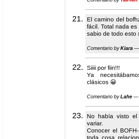
El camino del bof
fácil. Total nada es
sabio de todo esto 
Comentario by
Kiara
— 
Siiii por fiin!!!
Ya necesitábamo
clásicos 😀
Comentario by
Lahe
— 
No había visto e
variar.
Conocer el BOFH-Z
toda cosa relacio