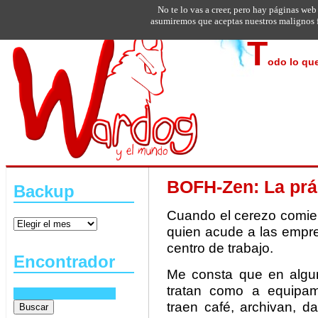
No te lo vas a creer, pero hay páginas web
asumiremos que aceptas nuestros malignos f
T
odo lo que
BOFH-Zen: La prác
Backup
Cuando el cerezo comien
quien acude a las empre
centro de trabajo.
Encontrador
Me consta que en algun
tratan como a equipami
traen café, archivan, d