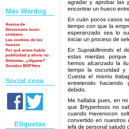
agradar y aprobar las 
encontrar un hueco entre 
Más Wardog
En cuán pocos casos se 
Acerca de
tiempo con que la empre
Diccionario luser-
esperanzado sea lo su
cristiano
iniciar un proceso de sel
Las cookies de los
huevos
En Suprakillminds el d
Por qué antes había
publicidad y ahora no.
estas mierdas porque
Sistemas, ¿dígame?
hemos alcanzado la il
Sonidos BOFHers
tiempo la oscuridad y
Cuesta el mismo traba
Social cosa
entretenido haciendo 
debido.
Me hallaba pues, en mi 
que $Hyperboss no sab
cuando Havenocon soltó 
convertido en nuestros
Etiquetas
jefa de personal saludó 