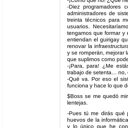
-¡Cómo que no! ¿Qué nec
-Diez programadores co
administradores de sist
treinta técnicos para m
usuarios. Necesitaríam
tengamos que formar y 
entiendan el guirigay q
renovar la infraestruct
y se romperán, mejorar 
que suplimos como pod
-¡Para, para! ¿Me está
trabajo de setenta… no,
-Qué va. Por eso el sis
funciona y hace lo que 
$Boss se me quedó miran
lentejas.
-Pues tú me dirás qué 
huevos de la informática
y lo único que he con