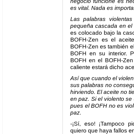
negocio funcione es nec
es vital. Nada es import
Las palabras violent
pequeña cascada en e
es colocado bajo la cas
BOFH-Zen es el aceite
BOFH-Zen es también el s
BOFH en su interior. 
BOFH en el BOFH-Zen m
caliente estará dicho ace
Así que cuando el viole
sus palabras no consegu
hirviendo. El aceite no ti
en paz. Si el violento 
pues el BOFH no es viol
paz.
-¡Sí, eso! ¡Tampoco pid
quiero que haya fallos 