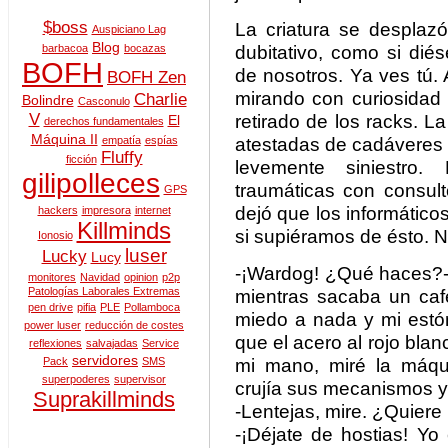
$boss
La criatura se desplaz
Auspiciano Lag
Blog
dubitativo, como si di
barbacoa
bocazas
BOFH
de nosotros. Ya ves tú.
BOFH Zen
mirando con curiosidad 
Charlie
Bolindre
Casconulo
V
retirado de los racks. La
El
derechos fundamentales
Máquina II
atestadas de cadáveres 
empatía
espías
Fluffy
ficción
levemente siniestro.
gilipolleces
traumáticas con consul
GPS
dejó que los informátic
hackers
impresora
internet
Killminds
si supiéramos de ésto. N
Ionosio
luser
Lucky
Lucy
-¡Wardog! ¿Qué haces?
monitores
Navidad
opinion
p2p
Patologías Laborales Extremas
mientras sacaba un caf
pen drive
pifia
PLE
Pollamboca
miedo a nada y mi estóm
power luser
reducción de costes
que el acero al rojo blan
reflexiones
salvajadas
Service
servidores
mi mano, miré la máqu
Pack
SMS
superpoderes
supervisor
crujía sus mecanismos y l
Suprakillminds
-Lentejas, mire. ¿Quiere
-¡Déjate de hostias! Y