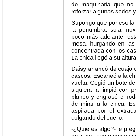
de maquinaria que no í
reforzar algunas sedes y
Supongo que por eso la 
la penumbra, sola, no
poco más adelante, est
mesa, hurgando en las 
concentrada con los cas
La chica llegó a su altur
Daisy arrancó de cuajo un
cascos. Escaneó a la ch
vuelta. Cogió un bote de 
siquiera la limpió con p
blanco y engrasó el rod
de mirar a la chica. E
aspirada por el extract
colgando del cuello.
-¿Quieres algo?- le preg
en la voz como una calc