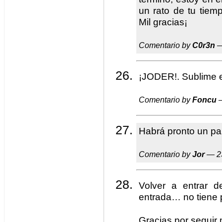
un rato de tu tiemp
Mil gracias¡
Comentario by
C0r3n
—
¡JODER!. Sublime el
Comentario by
Foncu
—
Habrá pronto un pal
Comentario by
Jor
— 23
Volver a entrar 
entrada… no tiene 
Gracias por seguir