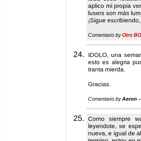
aplico mi propia ve
lusers son más lum
¡Sigue escribiendo,
Comentario by
Otro B
IDOLO, una seman
esto es alegria pu
tranta mierda.
Gracias.
Comentario by
Aeron
—
Como siempre wa
leyendote, se esp
nueva, e igual de a
termino, estoy en e