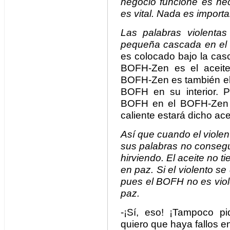
negocio funcione es nec
es vital. Nada es import
Las palabras violent
pequeña cascada en e
es colocado bajo la cas
BOFH-Zen es el aceite
BOFH-Zen es también el s
BOFH en su interior. 
BOFH en el BOFH-Zen m
caliente estará dicho ace
Así que cuando el viole
sus palabras no consegu
hirviendo. El aceite no ti
en paz. Si el violento 
pues el BOFH no es viol
paz.
-¡Sí, eso! ¡Tampoco pid
quiero que haya fallos 