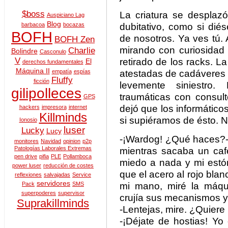
$boss
La criatura se desplaz
Auspiciano Lag
Blog
dubitativo, como si di
barbacoa
bocazas
BOFH
de nosotros. Ya ves tú.
BOFH Zen
mirando con curiosidad 
Charlie
Bolindre
Casconulo
V
retirado de los racks. La
El
derechos fundamentales
Máquina II
atestadas de cadáveres 
empatía
espías
Fluffy
ficción
levemente siniestro.
gilipolleces
traumáticas con consul
GPS
dejó que los informátic
hackers
impresora
internet
Killminds
si supiéramos de ésto. N
Ionosio
luser
Lucky
Lucy
-¡Wardog! ¿Qué haces?
monitores
Navidad
opinion
p2p
Patologías Laborales Extremas
mientras sacaba un caf
pen drive
pifia
PLE
Pollamboca
miedo a nada y mi estóm
power luser
reducción de costes
que el acero al rojo blan
reflexiones
salvajadas
Service
servidores
mi mano, miré la máqu
Pack
SMS
superpoderes
supervisor
crujía sus mecanismos y l
Suprakillminds
-Lentejas, mire. ¿Quiere
-¡Déjate de hostias! Y