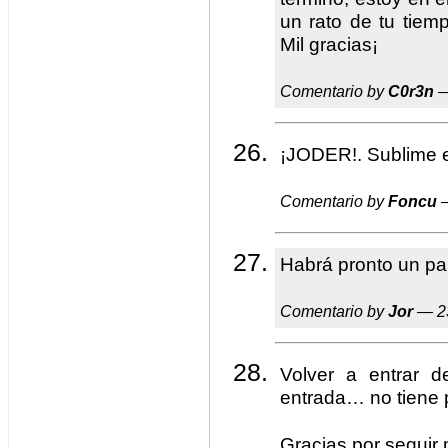
un rato de tu tiemp
Mil gracias¡
Comentario by
C0r3n
—
¡JODER!. Sublime el
Comentario by
Foncu
—
Habrá pronto un pal
Comentario by
Jor
— 23
Volver a entrar 
entrada… no tiene 
Gracias por seguir