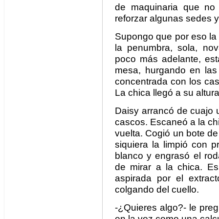
de maquinaria que no í
reforzar algunas sedes y
Supongo que por eso la 
la penumbra, sola, no
poco más adelante, est
mesa, hurgando en las 
concentrada con los cas
La chica llegó a su altur
Daisy arrancó de cuajo un
cascos. Escaneó a la ch
vuelta. Cogió un bote de 
siquiera la limpió con p
blanco y engrasó el rod
de mirar a la chica. E
aspirada por el extract
colgando del cuello.
-¿Quieres algo?- le preg
en la voz como una calc