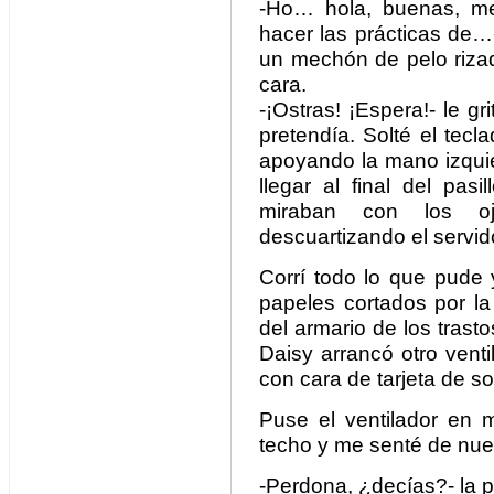
-Ho… hola, buenas, me
hacer las prácticas de
un mechón de pelo rizad
cara.
-¡Ostras! ¡Espera!- le g
pretendía. Solté el tec
apoyando la mano izquier
llegar al final del pas
miraban con los oj
descuartizando el servid
Corrí todo lo que pude 
papeles cortados por la
del armario de los trasto
Daisy arrancó otro vent
con cara de tarjeta de s
Puse el ventilador en m
techo y me senté de nue
-Perdona, ¿decías?- la p