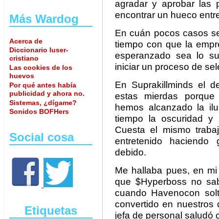
agradar y aprobar las 
encontrar un hueco entre 
Más Wardog
En cuán pocos casos se 
Acerca de
tiempo con que la empre
Diccionario luser-
esperanzado sea lo su
cristiano
iniciar un proceso de sel
Las cookies de los
huevos
En Suprakillminds el d
Por qué antes había
publicidad y ahora no.
estas mierdas porque
Sistemas, ¿dígame?
hemos alcanzado la il
Sonidos BOFHers
tiempo la oscuridad y
Cuesta el mismo traba
Social cosa
entretenido haciendo 
debido.
Me hallaba pues, en mi 
que $Hyperboss no sab
cuando Havenocon soltó 
convertido en nuestros
Etiquetas
jefa de personal saludó 