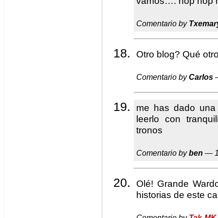
vamos…. hop hop 
Comentario by
Txemar
Otro blog? Qué otr
Comentario by
Carlos
—
me has dado una a
leerlo con tranqu
tronos
Comentario by
ben
— 1
Olé! Grande Wardo
historias de este cal
Comentario by
Tak-MK