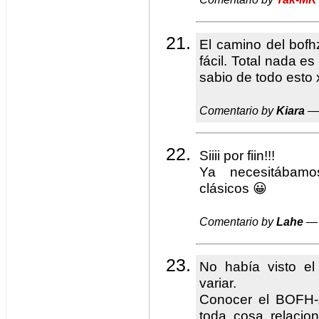
El camino del bof
fácil. Total nada es
sabio de todo esto 
Comentario by
Kiara
— 
Siiii por fiin!!!
Ya necesitábamo
clásicos 😀
Comentario by
Lahe
— 
No había visto e
variar.
Conocer el BOFH-Z
toda cosa relacio