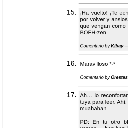
¡Ha vuelto! ¡Te e
por volver y ansioso
que vengan como 
BOFH-zen.
Comentario by
Kibay
—
Maravilloso *-*
Comentario by
Orestes
Ah… lo reconfortan
tuya para leer. Ah
muahahah.
PD: En tu otro bl