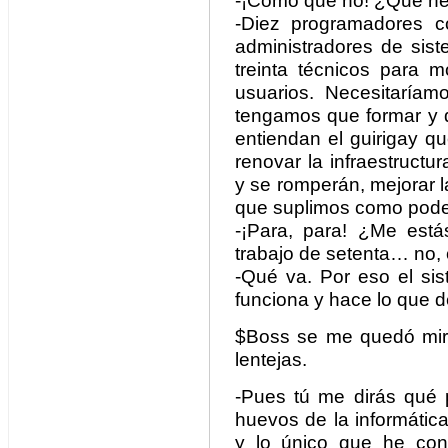
-¡Cómo que no! ¿Qué nec
-Diez programadores co
administradores de sist
treinta técnicos para m
usuarios. Necesitaríam
tengamos que formar y 
entiendan el guirigay q
renovar la infraestruct
y se romperán, mejorar 
que suplimos como pod
-¡Para, para! ¿Me está
trabajo de setenta… no,
-Qué va. Por eso el sis
funciona y hace lo que 
$Boss se me quedó miran
lentejas.
-Pues tú me dirás qué 
huevos de la informática
y lo único que he con