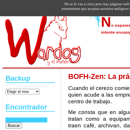
No te lo vas a creer, pero hay páginas web
asumiremos que aceptas nuestros malignos f
N
o esperes
intente encasq
BOFH-Zen: La prác
Backup
Cuando el cerezo comien
quien acude a las empre
centro de trabajo.
Encontrador
Me consta que en algun
tratan como a equipami
traen café, archivan, d