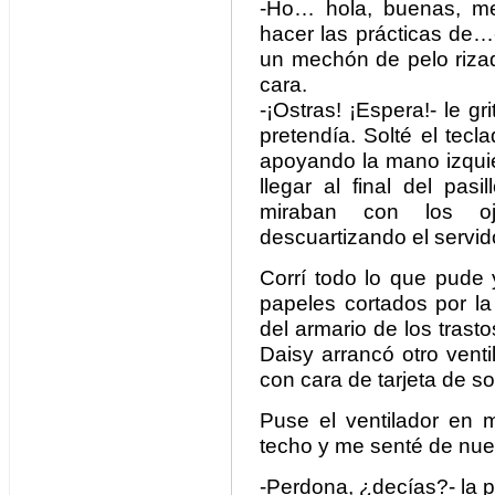
-Ho… hola, buenas, me
hacer las prácticas de
un mechón de pelo rizad
cara.
-¡Ostras! ¡Espera!- le g
pretendía. Solté el tec
apoyando la mano izquier
llegar al final del pas
miraban con los oj
descuartizando el servid
Corrí todo lo que pude 
papeles cortados por la
del armario de los trasto
Daisy arrancó otro vent
con cara de tarjeta de s
Puse el ventilador en m
techo y me senté de nue
-Perdona, ¿decías?- la p