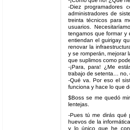
-¡Cómo que no! ¿Qué nec
-Diez programadores co
administradores de sist
treinta técnicos para m
usuarios. Necesitaríam
tengamos que formar y 
entiendan el guirigay q
renovar la infraestruct
y se romperán, mejorar 
que suplimos como pod
-¡Para, para! ¿Me está
trabajo de setenta… no,
-Qué va. Por eso el sis
funciona y hace lo que 
$Boss se me quedó miran
lentejas.
-Pues tú me dirás qué 
huevos de la informática
y lo único que he con