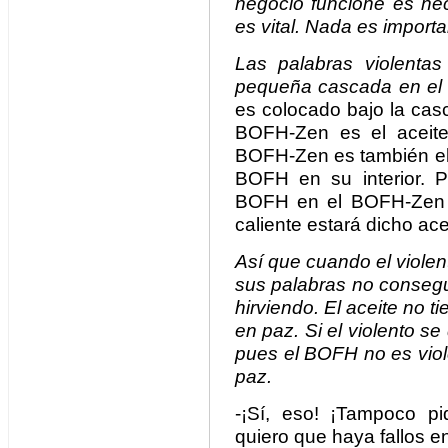
negocio funcione es nec
es vital. Nada es import
Las palabras violent
pequeña cascada en e
es colocado bajo la cas
BOFH-Zen es el aceite
BOFH-Zen es también el s
BOFH en su interior. 
BOFH en el BOFH-Zen m
caliente estará dicho ace
Así que cuando el viole
sus palabras no consegu
hirviendo. El aceite no ti
en paz. Si el violento 
pues el BOFH no es viol
paz.
-¡Sí, eso! ¡Tampoco pid
quiero que haya fallos 