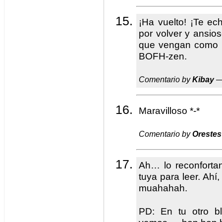
¡Ha vuelto! ¡Te e
por volver y ansioso
que vengan como 
BOFH-zen.
Comentario by
Kibay
—
Maravilloso *-*
Comentario by
Orestes
Ah… lo reconfortan
tuya para leer. Ah
muahahah.
PD: En tu otro bl