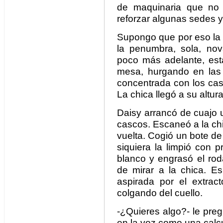
de maquinaria que no í
reforzar algunas sedes y
Supongo que por eso la 
la penumbra, sola, no
poco más adelante, est
mesa, hurgando en las 
concentrada con los cas
La chica llegó a su altur
Daisy arrancó de cuajo un
cascos. Escaneó a la ch
vuelta. Cogió un bote de 
siquiera la limpió con p
blanco y engrasó el rod
de mirar a la chica. E
aspirada por el extract
colgando del cuello.
-¿Quieres algo?- le preg
en la voz como una calc