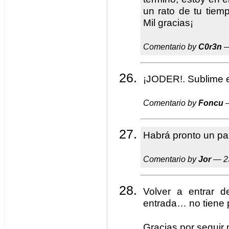
un rato de tu tiemp
Mil gracias¡
Comentario by
C0r3n
—
¡JODER!. Sublime el
Comentario by
Foncu
—
Habrá pronto un pal
Comentario by
Jor
— 23
Volver a entrar 
entrada… no tiene 
Gracias por seguir