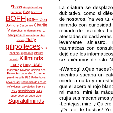
$boss
La criatura se desplaz
Auspiciano Lag
Blog
dubitativo, como si di
barbacoa
bocazas
BOFH
de nosotros. Ya ves tú.
BOFH Zen
mirando con curiosidad 
Charlie
Bolindre
Casconulo
V
retirado de los racks. La
El
derechos fundamentales
Máquina II
atestadas de cadáveres 
empatía
espías
Fluffy
ficción
levemente siniestro.
gilipolleces
traumáticas con consul
GPS
dejó que los informátic
hackers
impresora
internet
Killminds
si supiéramos de ésto. N
Ionosio
luser
Lucky
Lucy
-¡Wardog! ¿Qué haces?
monitores
Navidad
opinion
p2p
Patologías Laborales Extremas
mientras sacaba un caf
pen drive
pifia
PLE
Pollamboca
miedo a nada y mi estóm
power luser
reducción de costes
que el acero al rojo blan
reflexiones
salvajadas
Service
servidores
mi mano, miré la máqu
Pack
SMS
superpoderes
supervisor
crujía sus mecanismos y l
Suprakillminds
-Lentejas, mire. ¿Quiere
-¡Déjate de hostias! Y