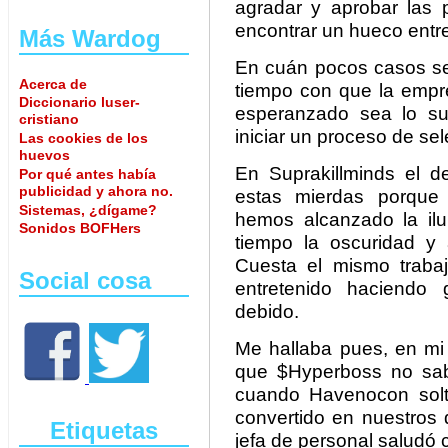
agradar y aprobar las 
encontrar un hueco entre 
Más Wardog
En cuán pocos casos se 
Acerca de
tiempo con que la empre
Diccionario luser-
esperanzado sea lo su
cristiano
iniciar un proceso de sel
Las cookies de los
huevos
En Suprakillminds el d
Por qué antes había
publicidad y ahora no.
estas mierdas porque
Sistemas, ¿dígame?
hemos alcanzado la il
Sonidos BOFHers
tiempo la oscuridad y
Cuesta el mismo traba
Social cosa
entretenido haciendo 
debido.
Me hallaba pues, en mi 
que $Hyperboss no sab
cuando Havenocon soltó 
convertido en nuestros
Etiquetas
jefa de personal saludó 