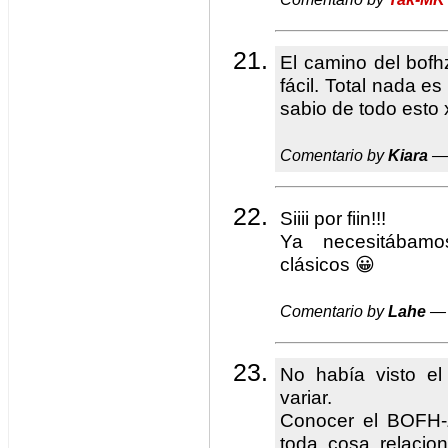
El camino del bof
fácil. Total nada es
sabio de todo esto 
Comentario by
Kiara
— 
Siiii por fiin!!!
Ya necesitábamo
clásicos 😀
Comentario by
Lahe
— 
No había visto e
variar.
Conocer el BOFH-Z
toda cosa relacio