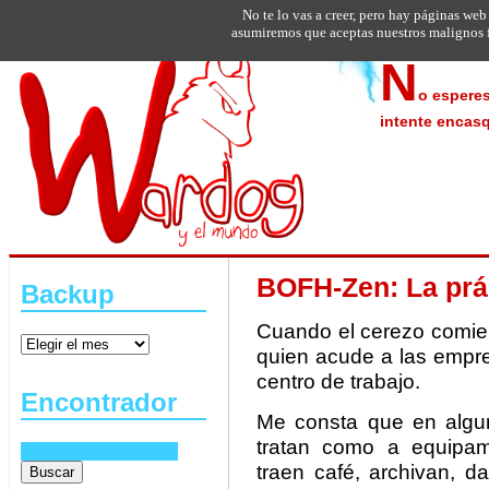
No te lo vas a creer, pero hay páginas web
asumiremos que aceptas nuestros malignos f
N
o esperes
intente encasq
BOFH-Zen: La prác
Backup
Cuando el cerezo comien
quien acude a las empre
centro de trabajo.
Encontrador
Me consta que en algun
tratan como a equipami
traen café, archivan, d