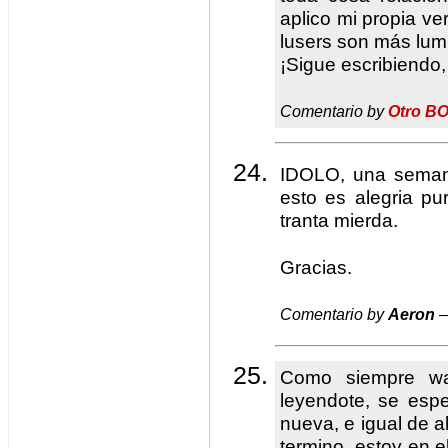
aplico mi propia ve
lusers son más lum
¡Sigue escribiendo,
Comentario by
Otro B
IDOLO, una seman
esto es alegria pu
tranta mierda.
Gracias.
Comentario by
Aeron
—
Como siempre wa
leyendote, se esp
nueva, e igual de a
termino, estoy en e