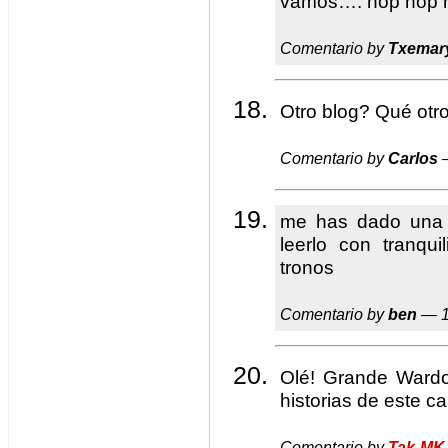
vamos…. hop hop 
Comentario by
Txemar
Otro blog? Qué otr
Comentario by
Carlos
—
me has dado una a
leerlo con tranqu
tronos
Comentario by
ben
— 1
Olé! Grande Wardo
historias de este cal
Comentario by
Tak-MK