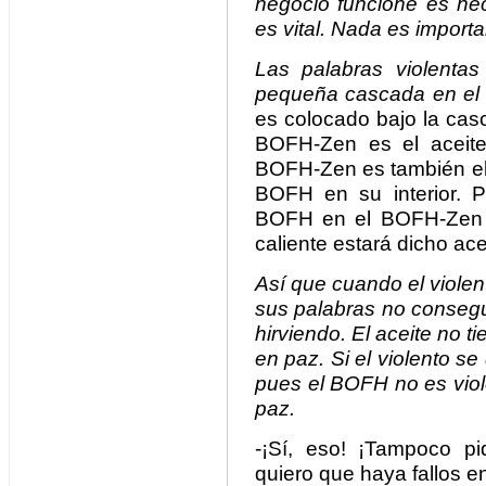
negocio funcione es nec
es vital. Nada es import
Las palabras violent
pequeña cascada en e
es colocado bajo la cas
BOFH-Zen es el aceite
BOFH-Zen es también el s
BOFH en su interior. 
BOFH en el BOFH-Zen m
caliente estará dicho ace
Así que cuando el viole
sus palabras no consegu
hirviendo. El aceite no ti
en paz. Si el violento 
pues el BOFH no es viol
paz.
-¡Sí, eso! ¡Tampoco pid
quiero que haya fallos 