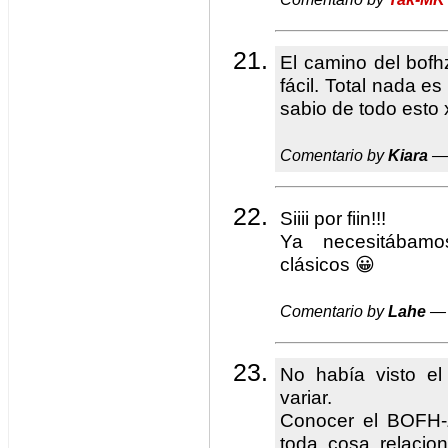
El camino del bof
fácil. Total nada es
sabio de todo esto 
Comentario by
Kiara
— 
Siiii por fiin!!!
Ya necesitábamo
clásicos 😀
Comentario by
Lahe
— 
No había visto e
variar.
Conocer el BOFH-Z
toda cosa relacio