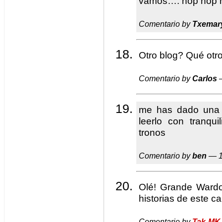
vamos…. hop hop 
Comentario by
Txemar
Otro blog? Qué otr
Comentario by
Carlos
—
me has dado una a
leerlo con tranqu
tronos
Comentario by
ben
— 1
Olé! Grande Wardo
historias de este cal
Comentario by
Tak-MK