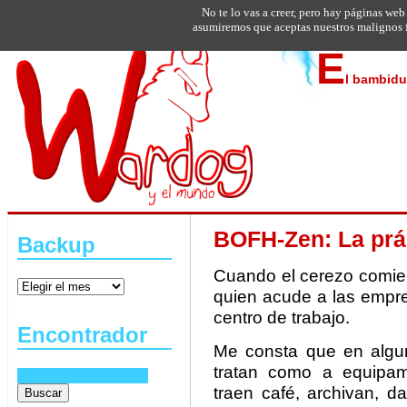
No te lo vas a creer, pero hay páginas web
asumiremos que aceptas nuestros malignos f
E
l bambidu
BOFH-Zen: La prác
Backup
Cuando el cerezo comien
quien acude a las empre
centro de trabajo.
Encontrador
Me consta que en algun
tratan como a equipami
traen café, archivan, d