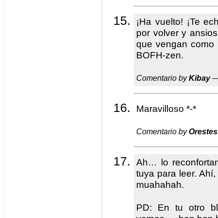
¡Ha vuelto! ¡Te e
por volver y ansioso
que vengan como 
BOFH-zen.
Comentario by
Kibay
—
Maravilloso *-*
Comentario by
Orestes
Ah… lo reconfortan
tuya para leer. Ah
muahahah.
PD: En tu otro bl