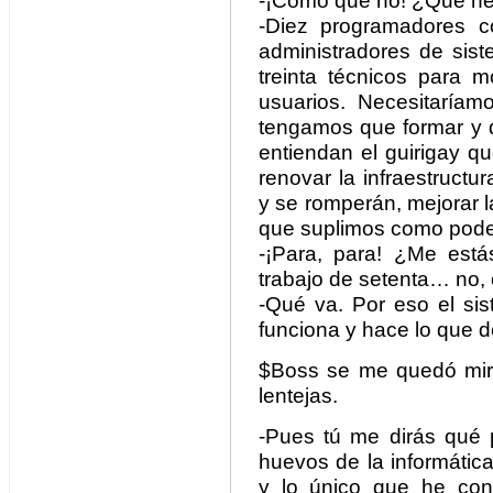
-¡Cómo que no! ¿Qué nec
-Diez programadores co
administradores de sist
treinta técnicos para m
usuarios. Necesitaríam
tengamos que formar y 
entiendan el guirigay q
renovar la infraestruct
y se romperán, mejorar 
que suplimos como pod
-¡Para, para! ¿Me está
trabajo de setenta… no,
-Qué va. Por eso el sis
funciona y hace lo que 
$Boss se me quedó miran
lentejas.
-Pues tú me dirás qué 
huevos de la informática
y lo único que he con