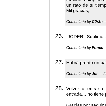
un rato de tu tiemp
Mil gracias¡
Comentario by
C0r3n
—
¡JODER!. Sublime el
Comentario by
Foncu
—
Habrá pronto un pal
Comentario by
Jor
— 23
Volver a entrar 
entrada… no tiene 
Gracias por seguir