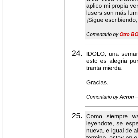
aplico mi propia ve
lusers son más lum
¡Sigue escribiendo,
Comentario by
Otro B
IDOLO, una seman
esto es alegria pu
tranta mierda.
Gracias.
Comentario by
Aeron
—
Como siempre wa
leyendote, se esp
nueva, e igual de a
termino, estoy en e