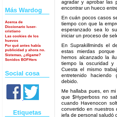
agradar y aprobar las 
encontrar un hueco entre 
Más Wardog
En cuán pocos casos se 
Acerca de
tiempo con que la empre
Diccionario luser-
esperanzado sea lo su
cristiano
iniciar un proceso de sel
Las cookies de los
huevos
En Suprakillminds el d
Por qué antes había
publicidad y ahora no.
estas mierdas porque
Sistemas, ¿dígame?
hemos alcanzado la il
Sonidos BOFHers
tiempo la oscuridad y
Cuesta el mismo traba
Social cosa
entretenido haciendo 
debido.
Me hallaba pues, en mi 
que $Hyperboss no sab
cuando Havenocon soltó 
convertido en nuestros
Etiquetas
jefa de personal saludó 