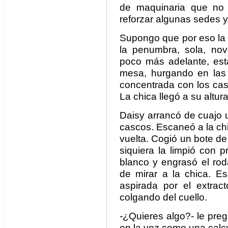
de maquinaria que no í
reforzar algunas sedes y
Supongo que por eso la 
la penumbra, sola, no
poco más adelante, est
mesa, hurgando en las 
concentrada con los cas
La chica llegó a su altur
Daisy arrancó de cuajo un
cascos. Escaneó a la ch
vuelta. Cogió un bote de 
siquiera la limpió con p
blanco y engrasó el rod
de mirar a la chica. E
aspirada por el extract
colgando del cuello.
-¿Quieres algo?- le preg
en la voz como una calc