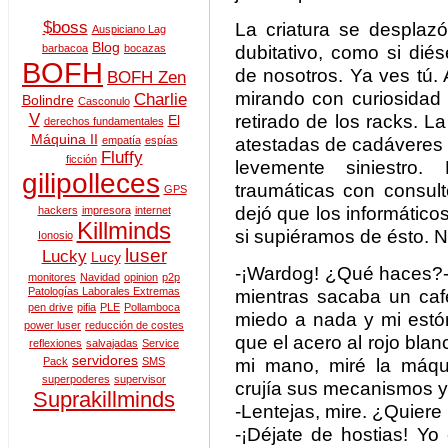
$boss
La criatura se desplaz
Auspiciano Lag
Blog
dubitativo, como si di
barbacoa
bocazas
BOFH
de nosotros. Ya ves tú.
BOFH Zen
mirando con curiosidad 
Charlie
Bolindre
Casconulo
V
retirado de los racks. La
El
derechos fundamentales
Máquina II
atestadas de cadáveres 
empatía
espías
Fluffy
ficción
levemente siniestro.
gilipolleces
traumáticas con consul
GPS
dejó que los informátic
hackers
impresora
internet
Killminds
si supiéramos de ésto. N
Ionosio
luser
Lucky
Lucy
-¡Wardog! ¿Qué haces?
monitores
Navidad
opinion
p2p
Patologías Laborales Extremas
mientras sacaba un caf
pen drive
pifia
PLE
Pollamboca
miedo a nada y mi estóm
power luser
reducción de costes
que el acero al rojo blan
reflexiones
salvajadas
Service
servidores
mi mano, miré la máqu
Pack
SMS
superpoderes
supervisor
crujía sus mecanismos y l
Suprakillminds
-Lentejas, mire. ¿Quiere
-¡Déjate de hostias! Y