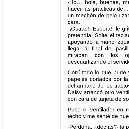
-Ho… hola, buenas, me
hacer las prácticas de
un mechón de pelo rizad
cara.
-¡Ostras! ¡Espera!- le g
pretendía. Solté el tec
apoyando la mano izquier
llegar al final del pas
miraban con los oj
descuartizando el servid
Corrí todo lo que pude 
papeles cortados por la
del armario de los trasto
Daisy arrancó otro vent
con cara de tarjeta de s
Puse el ventilador en m
techo y me senté de nue
-Perdona, ¿decías?- la p