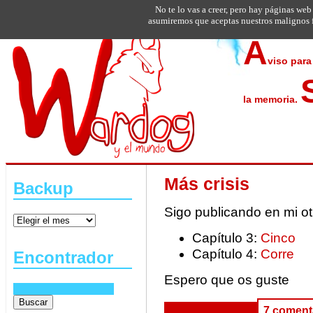
No te lo vas a creer, pero hay páginas web
asumiremos que aceptas nuestros malignos f
A
viso para
la memoria.
Más crisis
Backup
Sigo publicando en mi ot
Capítulo 3:
Cinco
Capítulo 4:
Corre
Encontrador
Espero que os guste
7 coment