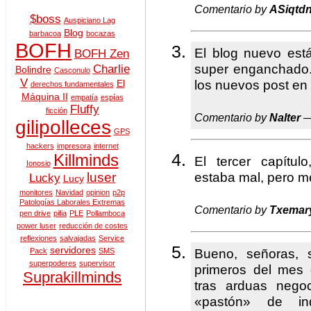
Comentario by
ASiqtd
$boss
Auspiciano Lag
Blog
barbacoa
bocazas
BOFH
El blog nuevo está
BOFH Zen
super enganchado
Charlie
Bolindre
Casconulo
V
los nuevos post en
El
derechos fundamentales
Máquina II
empatía
espías
Fluffy
ficción
Comentario by
Nalter
—
gilipolleces
GPS
hackers
impresora
internet
Killminds
El tercer capítu
Ionosio
estaba mal, pero 
luser
Lucky
Lucy
monitores
Navidad
opinion
p2p
Patologías Laborales Extremas
Comentario by
Txemar
pen drive
pifia
PLE
Pollamboca
power luser
reducción de costes
reflexiones
salvajadas
Service
servidores
Bueno, señoras, 
Pack
SMS
superpoderes
supervisor
primeros del mes
Suprakillminds
tras arduas negoc
«pastón» de in