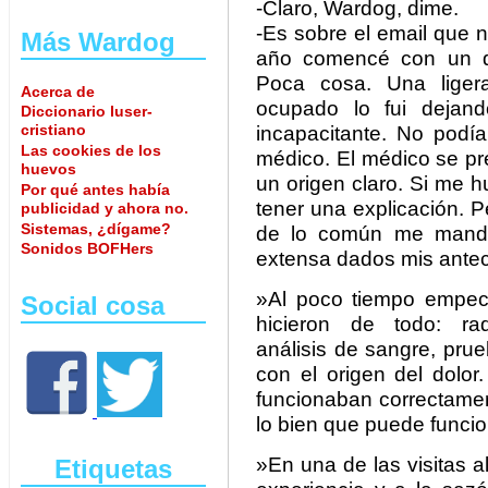
-Claro, Wardog, dime.
-Es sobre el email que
Más Wardog
año comencé con un do
Poca cosa. Una lige
Acerca de
ocupado lo fui dejand
Diccionario luser-
cristiano
incapacitante. No podía
Las cookies de los
médico. El médico se pr
huevos
un origen claro. Si me h
Por qué antes había
tener una explicación. 
publicidad y ahora no.
Sistemas, ¿dígame?
de lo común me mandó
Sonidos BOFHers
extensa dados mis ante
»Al poco tiempo empec
Social cosa
hicieron de todo: radi
análisis de sangre, pru
con el origen del dolor
funcionaban correctamen
lo bien que puede funcio
»En una de las visitas 
Etiquetas