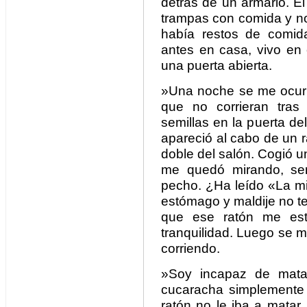
detrás de un armario. E
trampas con comida y no
había restos de comid
antes en casa, vivo en
una puerta abierta.
»Una noche se me ocurri
que no corrieran tras
semillas en la puerta de
apareció al cabo de un 
doble del salón. Cogió 
me quedó mirando, sen
pecho. ¿Ha leído «La mi
estómago y maldije no te
que ese ratón me est
tranquilidad. Luego se m
corriendo.
»Soy incapaz de mat
cucaracha simplemente
ratón no le iba a matar