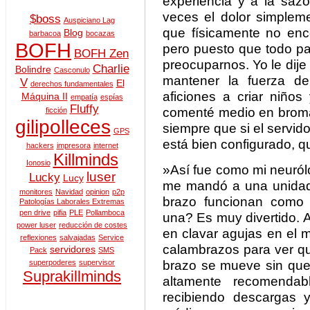
experiencia y a la sa
veces el dolor simplem
$boss
Auspiciano Lag
que físicamente no en
Blog
barbacoa
bocazas
BOFH
pero puesto que todo pa
BOFH Zen
preocuparnos. Yo le dij
Charlie
Bolindre
Casconulo
mantener la fuerza de
V
El
derechos fundamentales
aficiones a criar niños
Máquina II
empatía
espías
Fluffy
comenté medio en broma
ficción
gilipolleces
siempre que si el servido
GPS
está bien configurado, q
hackers
impresora
internet
Killminds
Ionosio
»Así fue como mi neuról
luser
Lucky
Lucy
me mandó a una unidad d
monitores
Navidad
opinion
p2p
brazo funcionan como
Patologías Laborales Extremas
pen drive
pifia
PLE
Pollamboca
una? Es muy divertido. 
power luser
reducción de costes
en clavar agujas en el 
reflexiones
salvajadas
Service
calambrazos para ver qu
servidores
Pack
SMS
brazo se mueve sin que
superpoderes
supervisor
Suprakillminds
altamente recomendab
recibiendo descargas 