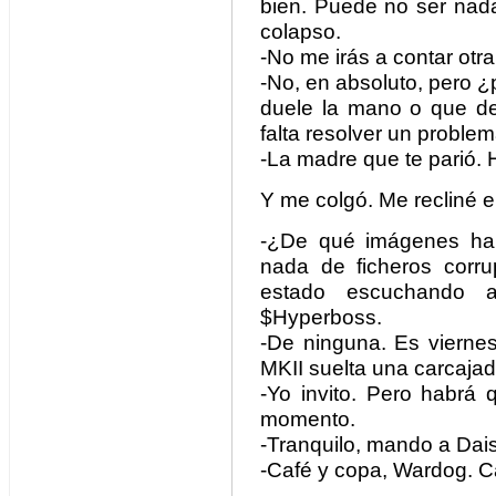
bien. Puede no ser nada
colapso.
-No me irás a contar otra
-No, en absoluto, pero ¿
duele la mano o que de
falta resolver un proble
-La madre que te parió. 
Y me colgó. Me recliné en 
-¿De qué imágenes ha
nada de ficheros corr
estado escuchando a
$Hyperboss.
-De ninguna. Es vierne
MKII suelta una carcajad
-Yo invito. Pero habrá 
momento.
-Tranquilo, mando a Dais
-Café y copa, Wardog. C