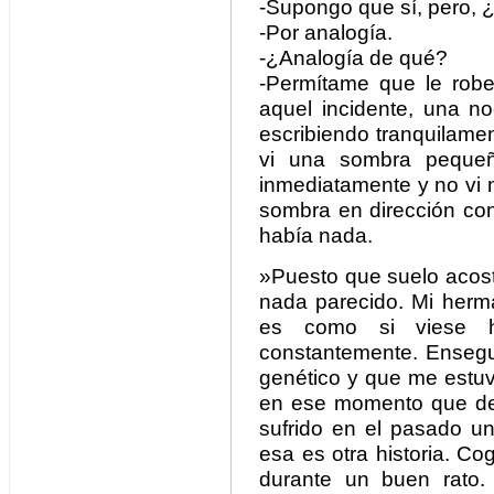
-Supongo que sí, pero, 
-Por analogía.
-¿Analogía de qué?
-Permítame que le rob
aquel incidente, una n
escribiendo tranquilament
vi una sombra pequeña
inmediatamente y no vi n
sombra en dirección con
había nada.
»Puesto que suelo acost
nada parecido. Mi herma
es como si viese ho
constantemente. Ensegu
genético y que me estu
en ese momento que debi
sufrido en el pasado un
esa es otra historia. Co
durante un buen rato.