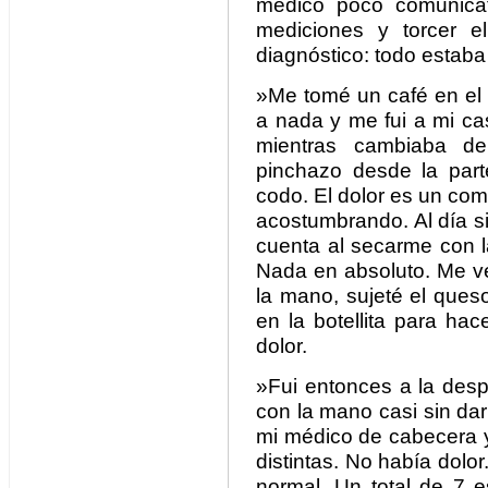
médico poco comunicat
mediciones y torcer e
diagnóstico: todo estaba
»Me tomé un café en el 
a nada y me fui a mi ca
mientras cambiaba d
pinchazo desde la part
codo. El dolor es un co
acostumbrando. Al día s
cuenta al secarme con l
Nada en absoluto. Me ve
la mano, sujeté el queso
en la botellita para hac
dolor.
»Fui entonces a la desp
con la mano casi sin darm
mi médico de cabecera y
distintas. No había dolor
normal. Un total de 7 e