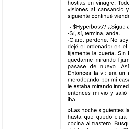
hostias en vinagre. Tod
visiones al cansancio
siguiente continué vien
-¿$Hyperboss? ¿Sigue 
-Sí, sí, termina, anda.
-Claro, perdone. No soy
dejé el ordenador en el
fijamente la puerta. Si
quedarme mirando fijam
pasase de nuevo. As
Entonces la vi: era un 
merodeando por mi casa
le estaba mirando inmed
entonces mi vio y salió
iba.
»Las noche siguientes l
hasta que quedó clara c
cocina al trastero. Busqu