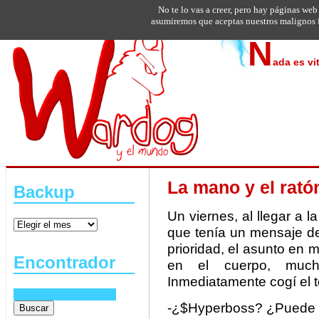
No te lo vas a creer, pero hay páginas web
asumiremos que aceptas nuestros malignos f
N
ada es vi
La mano y el rató
Backup
Un viernes, al llegar a la
que tenía un mensaje de
prioridad, el asunto en 
Encontrador
en el cuerpo, much
Inmediatamente cogí el t
-¿$Hyperboss? ¿Puede h