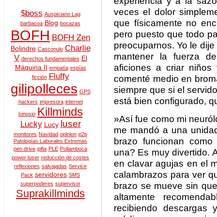
experiencia y a la sa
veces el dolor simplem
$boss
Auspiciano Lag
que físicamente no en
Blog
barbacoa
bocazas
BOFH
pero puesto que todo pa
BOFH Zen
preocuparnos. Yo le dij
Charlie
Bolindre
Casconulo
mantener la fuerza de
V
El
derechos fundamentales
aficiones a criar niños
Máquina II
empatía
espías
Fluffy
comenté medio en broma
ficción
gilipolleces
siempre que si el servido
GPS
está bien configurado, q
hackers
impresora
internet
Killminds
Ionosio
»Así fue como mi neuról
luser
Lucky
Lucy
me mandó a una unidad d
monitores
Navidad
opinion
p2p
brazo funcionan como
Patologías Laborales Extremas
pen drive
pifia
PLE
Pollamboca
una? Es muy divertido. 
power luser
reducción de costes
en clavar agujas en el 
reflexiones
salvajadas
Service
calambrazos para ver qu
servidores
Pack
SMS
brazo se mueve sin que
superpoderes
supervisor
Suprakillminds
altamente recomendab
recibiendo descargas 