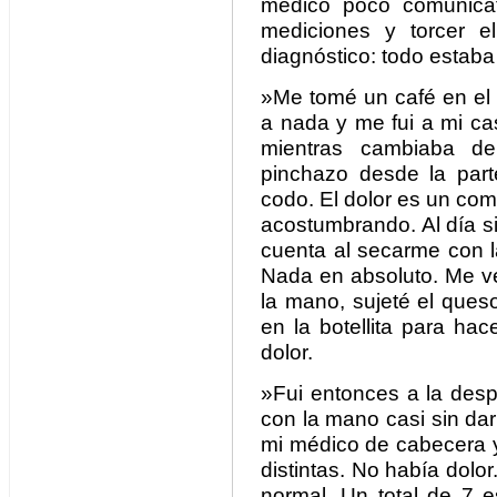
médico poco comunicat
mediciones y torcer e
diagnóstico: todo estaba
»Me tomé un café en el 
a nada y me fui a mi ca
mientras cambiaba d
pinchazo desde la part
codo. El dolor es un co
acostumbrando. Al día s
cuenta al secarme con l
Nada en absoluto. Me ve
la mano, sujeté el queso
en la botellita para hac
dolor.
»Fui entonces a la desp
con la mano casi sin darm
mi médico de cabecera y
distintas. No había dolor
normal. Un total de 7 e