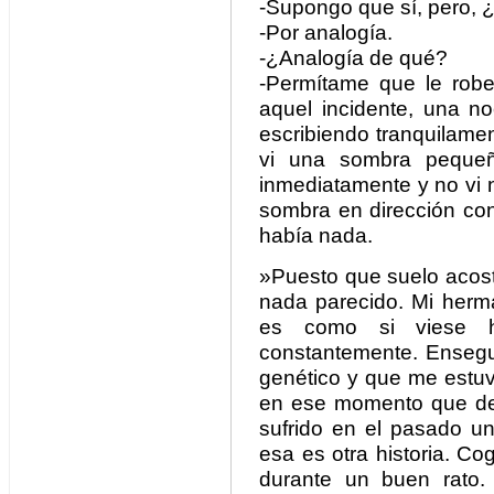
-Supongo que sí, pero, 
-Por analogía.
-¿Analogía de qué?
-Permítame que le rob
aquel incidente, una n
escribiendo tranquilament
vi una sombra pequeña
inmediatamente y no vi n
sombra en dirección con
había nada.
»Puesto que suelo acost
nada parecido. Mi herma
es como si viese ho
constantemente. Ensegu
genético y que me estu
en ese momento que debi
sufrido en el pasado un
esa es otra historia. Co
durante un buen rato.