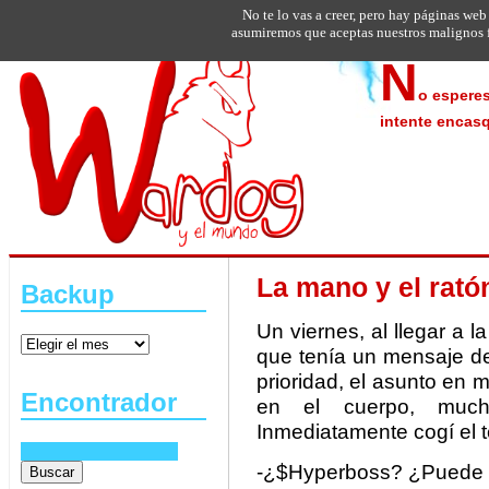
No te lo vas a creer, pero hay páginas web
asumiremos que aceptas nuestros malignos f
N
o esperes
intente encasq
La mano y el rató
Backup
Un viernes, al llegar a la
que tenía un mensaje de
prioridad, el asunto en 
Encontrador
en el cuerpo, much
Inmediatamente cogí el t
-¿$Hyperboss? ¿Puede h