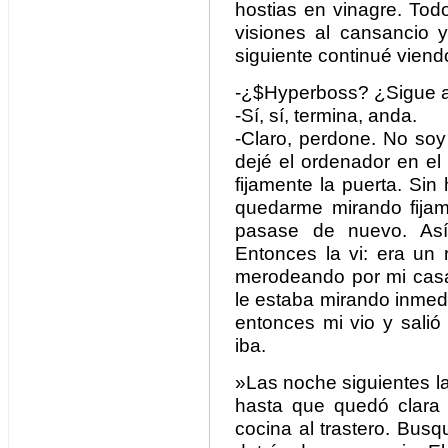
hostias en vinagre. Tod
visiones al cansancio
siguiente continué vien
-¿$Hyperboss? ¿Sigue 
-Sí, sí, termina, anda.
-Claro, perdone. No soy
dejé el ordenador en el
fijamente la puerta. Si
quedarme mirando fijam
pasase de nuevo. As
Entonces la vi: era un 
merodeando por mi casa
le estaba mirando inmed
entonces mi vio y salió
iba.
»Las noche siguientes l
hasta que quedó clara c
cocina al trastero. Busqu