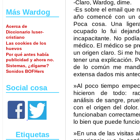
-Claro, Wardog, dime.
-Es sobre el email que
Más Wardog
año comencé con un do
Poca cosa. Una lige
Acerca de
ocupado lo fui dejand
Diccionario luser-
cristiano
incapacitante. No podía
Las cookies de los
médico. El médico se pr
huevos
un origen claro. Si me h
Por qué antes había
tener una explicación. 
publicidad y ahora no.
Sistemas, ¿dígame?
de lo común me mandó
Sonidos BOFHers
extensa dados mis ante
»Al poco tiempo empec
Social cosa
hicieron de todo: radi
análisis de sangre, pru
con el origen del dolor
funcionaban correctamen
lo bien que puede funcio
»En una de las visitas 
Etiquetas