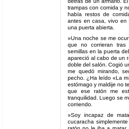
detrás de un armario. E
trampas con comida y no
había restos de comid
antes en casa, vivo en
una puerta abierta.
»Una noche se me ocurri
que no corrieran tras
semillas en la puerta de
apareció al cabo de un 
doble del salón. Cogió 
me quedó mirando, sen
pecho. ¿Ha leído «La mi
estómago y maldije no te
que ese ratón me est
tranquilidad. Luego se m
corriendo.
»Soy incapaz de mat
cucaracha simplemente
ratón no le iba a matar