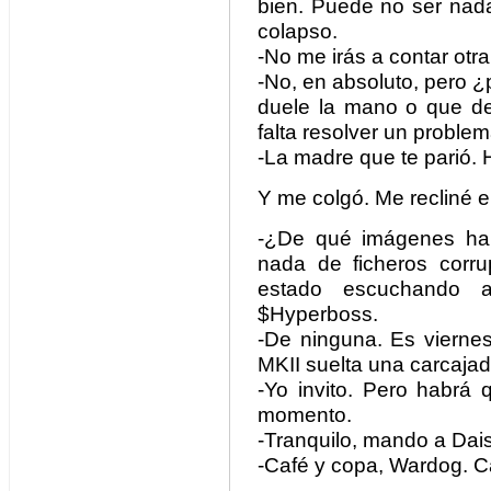
bien. Puede no ser nada
colapso.
-No me irás a contar otra
-No, en absoluto, pero ¿
duele la mano o que de
falta resolver un proble
-La madre que te parió. 
Y me colgó. Me recliné en 
-¿De qué imágenes ha
nada de ficheros corr
estado escuchando a
$Hyperboss.
-De ninguna. Es vierne
MKII suelta una carcajad
-Yo invito. Pero habrá 
momento.
-Tranquilo, mando a Dais
-Café y copa, Wardog. C