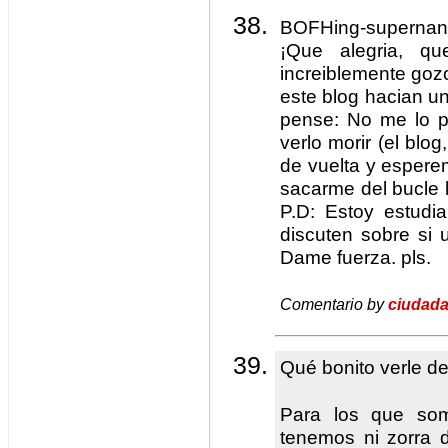
BOFHing-superna
¡Que alegria, qu
increiblemente goz
este blog hacian u
pense: No me lo p
verlo morir (el blo
de vuelta y esper
sacarme del bucle l
P.D: Estoy estudi
discuten sobre si
Dame fuerza. pls.
Comentario by
ciudada
Qué bonito verle de
Para los que so
tenemos ni zorra d