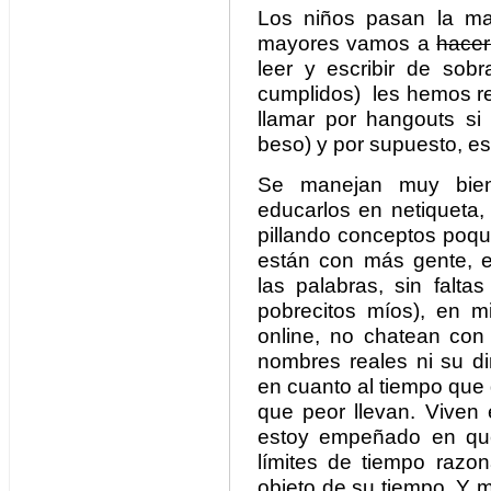
Los niños pasan la ma
mayores vamos a
hacer 
leer y escribir de sobr
cumplidos) les hemos r
llamar por hangouts si
beso) y por supuesto, es
Se manejan muy bien
educarlos en netiqueta,
pillando conceptos poqui
están con más gente, e
las palabras, sin falta
pobrecitos míos), en m
online, no chatean con
nombres reales ni su di
en cuanto al tiempo que 
que peor llevan. Viven 
estoy empeñado en que
límites de tiempo razon
objeto de su tiempo. Y 