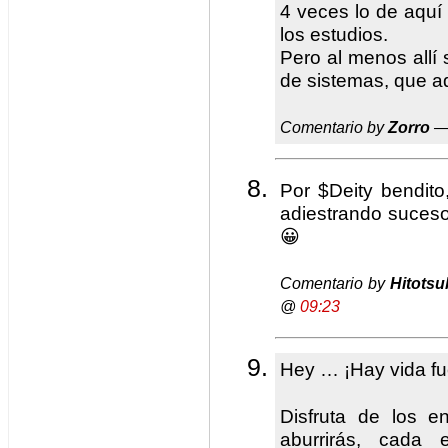
4 veces lo de aquí
los estudios.
Pero al menos allí 
de sistemas, que aq
Comentario by
Zorro
— 
Por $Deity bendito
adiestrando suces
😀
Comentario by
Hitotsu
@
09:23
Hey … ¡Hay vida fue
Disfruta de los e
aburrirás, cada