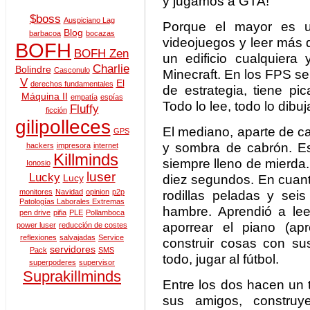
y jugamos a GTA!
$boss
Auspiciano Lag
Porque el mayor es un
Blog
barbacoa
bocazas
videojuegos y leer más 
BOFH
BOFH Zen
un edificio cualquier
Charlie
Bolindre
Casconulo
Minecraft. En los FPS s
V
El
derechos fundamentales
de estrategia, tiene pi
Máquina II
empatía
espías
Todo lo lee, todo lo dibuj
Fluffy
ficción
gilipolleces
El mediano, aparte de c
GPS
y sombra de cabrón. Es 
hackers
impresora
internet
Killminds
siempre lleno de mierda
Ionosio
luser
Lucky
diez segundos. En cuanto 
Lucy
monitores
Navidad
opinion
p2p
rodillas peladas y seis
Patologías Laborales Extremas
hambre. Aprendió a lee
pen drive
pifia
PLE
Pollamboca
aporrear el piano (ap
power luser
reducción de costes
reflexiones
salvajadas
Service
construir cosas con s
servidores
Pack
SMS
todo, jugar al fútbol.
superpoderes
supervisor
Suprakillminds
Entre los dos hacen un 
sus amigos, construy