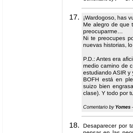
¡Wardogoso, has vu
Me alegro de que 
preocuparme…
Ni te preocupes p
nuevas historias, lo
P.D.: Antes era afic
medio camino de co
estudiando ASIR y
BOFH está en ple
suizo bien engrasa
clase). Y todo por t
Comentario by
Yomes
Desaparecer por t
pensar en las peor