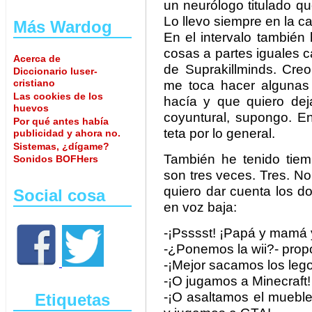
un neurólogo titulado q
Lo llevo siempre en la c
Más Wardog
En el intervalo también
cosas a partes iguales c
Acerca de
de Suprakillminds. Cre
Diccionario luser-
cristiano
me toca hacer algunas
Las cookies de los
hacía y que quiero dej
huevos
coyuntural, supongo. E
Por qué antes había
teta por lo general.
publicidad y ahora no.
Sistemas, ¿dígame?
También he tenido tiem
Sonidos BOFHers
son tres veces. Tres. 
quiero dar cuenta los d
Social cosa
en voz baja:
-¡Psssst! ¡Papá y mamá y
-¿Ponemos la wii?- prop
-¡Mejor sacamos los leg
-¡O jugamos a Minecraft!
-¡O asaltamos el mueble
Etiquetas