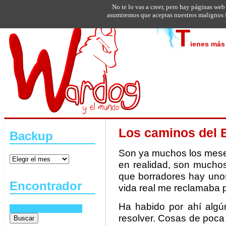
No te lo vas a creer, pero hay páginas web
asumiremos que aceptas nuestros malignos f
T
ienes más 
Los caminos del B
Backup
Son ya muchos los meses
en realidad, son muchos
que borradores hay unos
Encontrador
vida real me reclamaba p
Ha habido por ahí algú
resolver. Cosas de poca