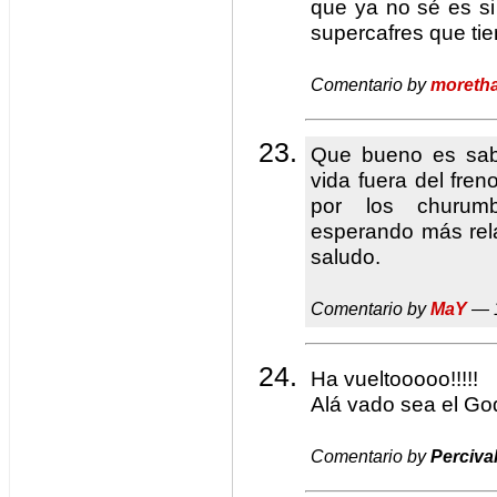
que ya no sé es si 
supercafres que tie
Comentario by
moreth
Que bueno es sab
vida fuera del fre
por los churum
esperando más rel
saludo.
Comentario by
MaY
— 1
Ha vueltooooo!!!!!
Alá vado sea el Go
Comentario by
Perciva