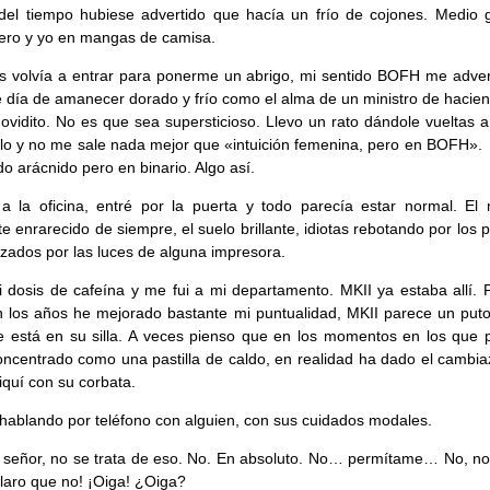
del tiempo hubiese advertido que hacía un frío de cojones. Medio g
ero y yo en mangas de camisa.
s volvía a entrar para ponerme un abrigo, mi sentido BOFH me adver
 día de amanecer dorado y frío como el alma de un ministro de hacien
ovidito. No es que sea supersticioso. Llevo un rato dándole vueltas 
rlo y no me sale nada mejor que «intuición femenina, pero en BOFH»
ido arácnido pero en binario. Algo así.
a la oficina, entré por la puerta y todo parecía estar normal. El
e enrarecido de siempre, el suelo brillante, idiotas rebotando por los p
tizados por las luces de alguna impresora.
 dosis de cafeína y me fui a mi departamento. MKII ya estaba allí. 
 los años he mejorado bastante mi puntualidad, MKII parece un puto 
 está en su silla. A veces pienso que en los momentos en los que 
oncentrado como una pastilla de caldo, en realidad ha dado el cambia
quí con su corbata.
hablando por teléfono con alguien, con sus cuidados modales.
 señor, no se trata de eso. No. En absoluto. No… permítame… No, no
aro que no! ¡Oiga! ¿Oiga?