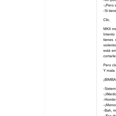
-¡Pero 
-Si tie
Clic.
MKII me
Intento
tienes
violent
está em
cortarl
Pero cl
Y mala 
¡BIMBA
-Sistem
-¡Wardo
-Hombr
-¡Menos
-Bah, m
-¡Era d