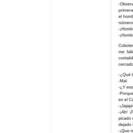
-Obser
primera
el homb
número
-¡Hombr
-¡Hombr
Coboler
me fal
contab
cercado
-¿Qué t
-Mal.
-¿Y es
-Porque
en el C
-¡Jajaj
-¡Ah! ¡
picado 
dejado 
-¡Que n