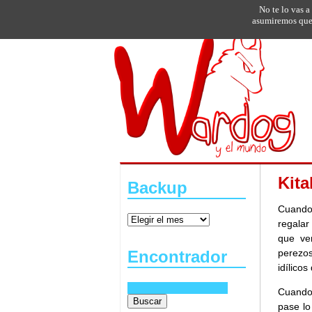
No te lo vas a
asumiremos que 
Kita
Backup
Cuando 
regalar
que ve
perezos
Encontrador
idílicos
Cuando 
pase lo