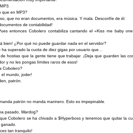
 MP3.
 que en MP3?
so, que no eran documentos, era música. Y mala. Desconfíe de él.
documentos de contabilidad!
 Pues entonces Cobolero contabiliza cantando el «Kiss me baby on
tá bien! ¿Por qué no puede guardar nada en el servidor?
 ha superado la cuota de diez gigas por usuario que…
 de hostias que la gente tiene que trabajar. ¡Deja que guarden las co
idor y no les pongas límites raros de esos!
a Cobolero?
o el mundo, joder!
den, patrón.
anda patrón no manda marinero. Esto es impepinable.
ha pasado, Wardog?
que Cobolero se ha chivado a $Hyperboss y tenemos que quitar la cu
l ganado.
ices tan tranquilo!