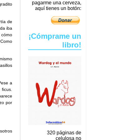
pagarme una cerveza,
radito
aquí tienes un botón:
tía de
da iba
¡Cómprame un
a cómo
. Como
libro!
 mismo
asillos
Pese a
ficus.
parece
zo por
sotros
320 páginas de
celulosa no