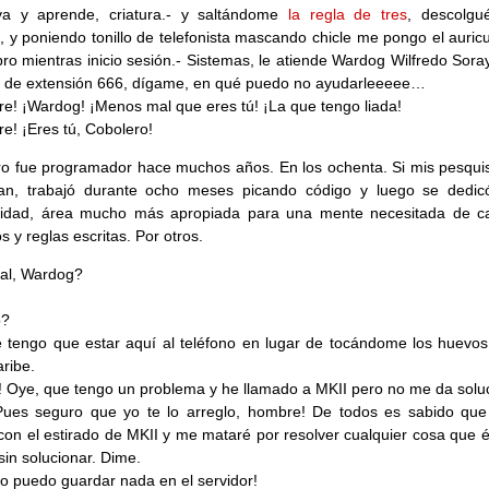
va y aprende, criatura.- y saltándome
la regla de tres
, descolgu
, y poniendo tonillo de telefonista mascando chicle me pongo el auric
ro mientras inicio sesión.- Sistemas, le atiende Wardog Wilfredo Sora
 de extensión 666, dígame, en qué puedo no ayudarleeeee…
e! ¡Wardog! ¡Menos mal que eres tú! ¡La que tengo liada!
e! ¡Eres tú, Cobolero!
o fue programador hace muchos años. En los ochenta. Si mis pesqui
lan, trabajó durante ocho meses picando código y luego se dedic
ilidad, área mucho más apropiada para una mente necesitada de 
s y reglas escritas. Por otros.
al, Wardog?
o?
 tengo que estar aquí al teléfono en lugar de tocándome los huevos 
aribe.
a! Oye, que tengo un problema y he llamado a MKII pero no me da solu
Pues seguro que yo te lo arreglo, hombre! De todos es sabido que
con el estirado de MKII y me mataré por resolver cualquier cosa que é
sin solucionar. Dime.
o puedo guardar nada en el servidor!