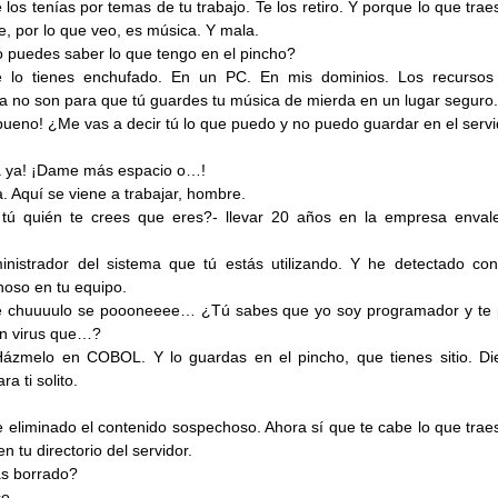
 los tenías por temas de tu trabajo. Te los retiro. Y porque lo que trae
e, por lo que veo, es música. Y mala.
puedes saber lo que tengo en el pincho?
e lo tienes enchufado. En un PC. En mis dominios. Los recursos
 no son para que tú guardes tu música de mierda en un lugar seguro.
bueno! ¿Me vas a decir tú lo que puedo y no puedo guardar en el serv
a ya! ¡Dame más espacio o…!
. Aquí se viene a trabajar, hombre.
 tú quién te crees que eres?- llevar 20 años en la empresa enval
inistrador del sistema que tú estás utilizando. Y he detectado con
oso en tu equipo.
é chuuuulo se poooneeee… ¿Tú sabes que yo soy programador y te
n virus que…?
Házmelo en COBOL. Y lo guardas en el pincho, que tienes sitio. Die
ra ti solito.
 eliminado el contenido sospechoso. Ahora sí que te cabe lo que traes
n tu directorio del servidor.
s borrado?
o.