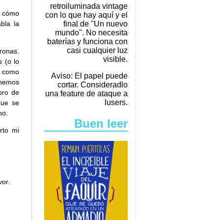
retroiluminada vintage
e cómo
con lo que hay aquí y el
final de "Un nuevo
bla la
mundo". No necesita
baterías y funciona con
casi cualquier luz
ronas.
visible.
 (o lo
, como
Aviso: El papel puede
enemos
cortar. Consideradlo
bro de
una feature de ataque a
lusers.
Que se
no.
Buen leer
rto mi
vor.