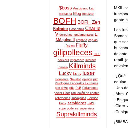
$boss
MKII s
Auspiciano Lag
Blog
funcion
barbacoa
bocazas
BOFH
gente p
BOFH Zen
Charlie
Bolindre
Casconulo
Los lus
V
El
derechos fundamentales
Somos 
Máquina II
empatía
espías
que sea
Fluffy
ficción
buscand
gilipolleces
delante
GPS
reptil
hackers
impresora
internet
Killminds
envalen
Ionosio
luser
Lucky
Lucy
-¿Qué 
monitores
Navidad
opinion
p2p
equipo.
Patologías Laborales Extremas
-Uno de
pen drive
pifia
PLE
Pollamboca
power luser
reducción de costes
-Ahm. C
reflexiones
salvajadas
Service
-¡Es qu
servidores
Pack
SMS
-Claro. 
superpoderes
supervisor
-Cualqu
Suprakillminds
¡BIMBA