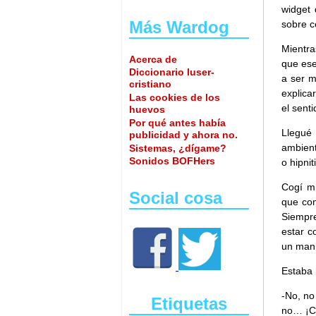
widget 
Más Wardog
sobre c
Mientra
Acerca de
que ese
Diccionario luser-
a ser m
cristiano
explica
Las cookies de los
el sent
huevos
Por qué antes había
Llegué 
publicidad y ahora no.
ambient
Sistemas, ¿dígame?
Sonidos BOFHers
o hipni
Cogí mi
Social cosa
que con
Siempre
estar c
un mani
Estaba 
-No, no
Etiquetas
no… ¡Cl