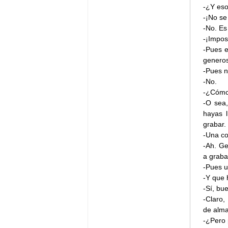
-¿Y es
-¡No se
-No. Es
-¡Impos
-Pues e
generos
-Pues n
-No.
-¿Cómo
-O sea,
hayas 
grabar.
-Una co
-Ah. Ge
a graba
-Pues u
-Y que 
-Sí, bu
-Claro,
de alm
-¿Pero 