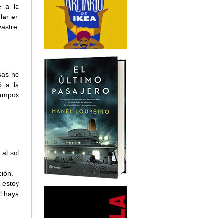
é a la
ular en
yastre,
sas no
ó a la
campos
al sol
ción.
 estoy
l haya