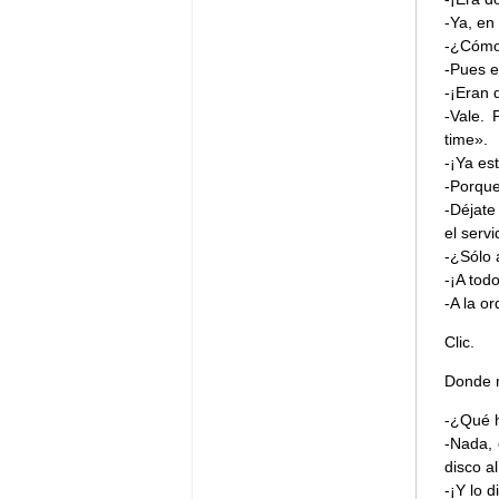
-Ya, en
-¿Cómo
-Pues e
-¡Eran 
-Vale.
time».
-¡Ya es
-Porque
-Déjate
el serv
-¿Sólo 
-¡A tod
-A la or
Clic.
Donde m
-¿Qué 
-Nada, 
disco a
-¡Y lo d