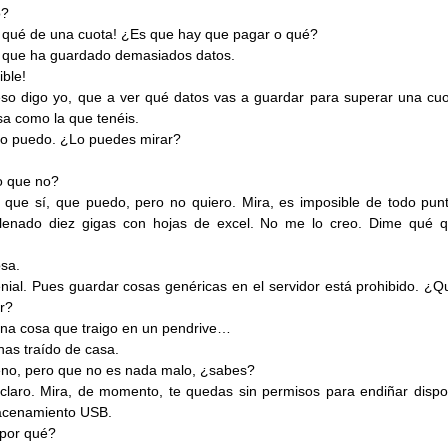
o?
 qué de una cuota! ¿Es que hay que pagar o qué?
 que ha guardado demasiados datos.
ible!
so digo yo, que a ver qué datos vas a guardar para superar una cuo
a como la que tenéis.
o puedo. ¿Lo puedes mirar?
 que no?
 que sí, que puedo, pero no quiero. Mira, es imposible de todo pun
llenado diez gigas con hojas de excel. No me lo creo. Dime qué q
sa.
nial. Pues guardar cosas genéricas en el servidor está prohibido. ¿Q
r?
na cosa que traigo en un pendrive…
has traído de casa.
eno, pero que no es nada malo, ¿sabes?
 claro. Mira, de momento, te quedas sin permisos para endiñar dispos
acenamiento USB.
por qué?