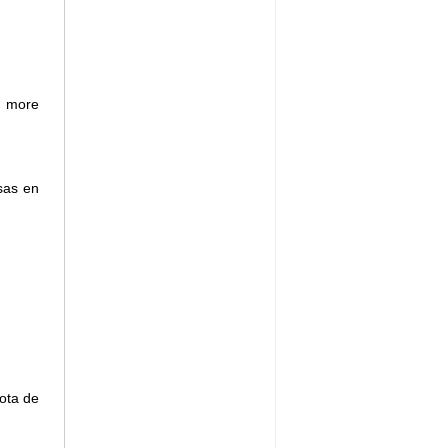
e more
sas en
ota de