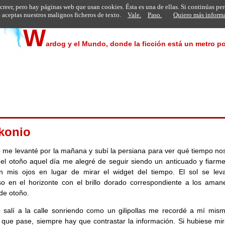
 creer, pero hay páginas web que usan cookies. Ésta es una de ellas. Si continúas pe
aceptas nuestros malignos ficheros de texto.
Vale.
Paso.
Quiero más inform
W
ardog y el Mundo, donde la ficción está un metro po
konio
me levanté por la mañana y subí la persiana para ver qué tiempo nos
 el otoño aquel día me alegré de seguir siendo un anticuado y fiarme
n mis ojos en lugar de mirar el widget del tiempo. El sol se lev
o en el horizonte con el brillo dorado correspondiente a los aman
 de otoño.
salí a la calle sonriendo como un gilipollas me recordé a mí mis
 que pase, siempre hay que contrastar la información. Si hubiese mir