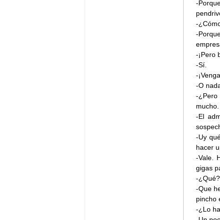
-Porque
pendriv
-¿Cómo 
-Porqu
empresa
-¡Pero 
-Sí.
-¡Veng
-O nada
-¿Pero
mucho.
-El adm
sospech
-Uy qu
hacer u
-Vale. 
gigas pa
-¿Qué?
-Que he
pincho e
-¿Lo ha
-Un poc