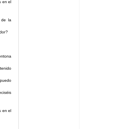
s en el
 de la
idor?
entona
tenido
 puedo
ciséis
 en el