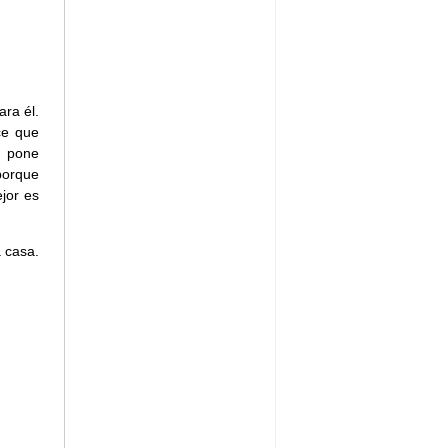
ra él.
ce que
e pone
porque
jor es
a casa.