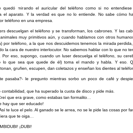
e quedó mirando el auricular del teléfono como si no entendies
a el aparato. Y la verdad es que no lo entiende. No sabe cómo ha
or teléfono en una empresa.
ers descuelgan el teléfono y se transforman, los cabrones. Y las cab
animales muy primitivos aún, y cuando hablamos con otros humanos
) por teléfono, a la que nos descuidemos tenemos la mirada perdida
o la cara de nuestro interlocutor. No sabemos hablar con lo que no t
. Por eso, supongo, cuando un luser descuelga el teléfono, su cere
 (o lo que sea que quede de él) toma el mando y habla. Y eso. 
tonan, gruñen, escupen, dan coletazos y enseñan los dientes al teléfo
te pasaba?- le pregunto mientras sorbo un poco de café y despie
 contabilidad, que ha superado la cuota de disco y pide más.
reí que era grave, como estabas tan formalito…
e hay que ser educado!
Así te luce el pelo. Al ganado se le arrea, no se le pide las cosas por fa
iera que te oiga…
MBIDUBI! ¡DUBI!