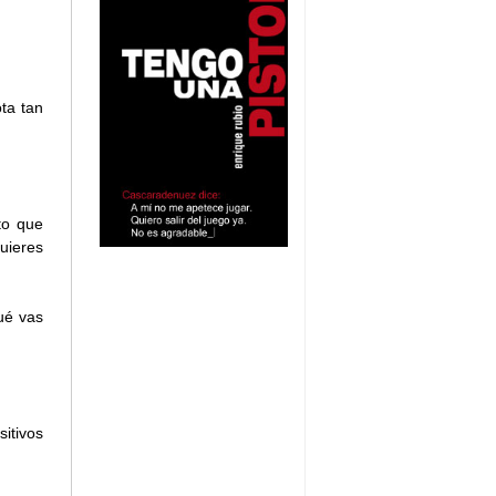
ta tan
to que
uieres
ué vas
itivos