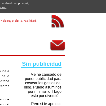
rdiendo el tiempo aquí,
ación,
r debajo de la realidad.
Sin publicidad
 iba a
Me he cansado de
 de lo
poner publicidad para
antaba
costear los gastos del
eceres
blog. Puedo asumirlos
por mí mismo. Hago
esto por diversión.
mo que
Pero si te apetece
ado el