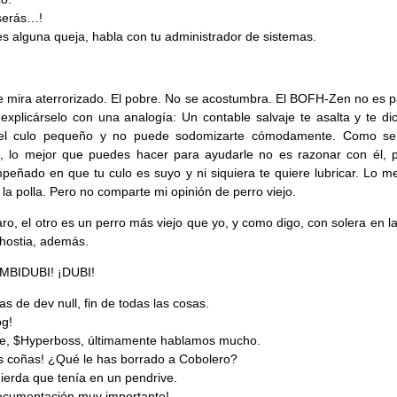
serás…!
nes alguna queja, habla con tu administrador de sistemas.
 mira aterrorizado. El pobre. No se acostumbra. El BOFH-Zen no es pa
 explicárselo con una analogía: Un contable salvaje te asalta y te di
 el culo pequeño y no puede sodomizarte cómodamente. Como s
o, lo mejor que puedes hacer para ayudarle no es razonar con él, 
peñado en que tu culo es suyo y ni siquiera te quiere lubricar. Lo me
e la polla. Pero no comparte mi opinión de perro viejo.
aro, el otro es un perro más viejo que yo, y como digo, con solera en l
hostia, además.
MBIDUBI! ¡DUBI!
as de dev null, fin de todas las cosas.
g!
e, $Hyperboss, últimamente hablamos mucho.
 coñas! ¿Qué le has borrado a Cobolero?
ierda que tenía en un pendrive.
ocumentación muy importante!