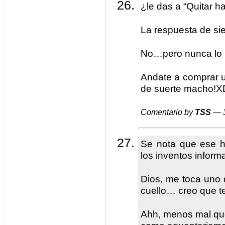
¿le das a “Quitar 
La respuesta de si
No…pero nunca lo h
Andate a comprar un
de suerte macho!X
Comentario by
TSS
— 3
Se nota que ese h
los inventos inform
Dios, me toca uno 
cuello… creo que te
Ahh, menos mal qu