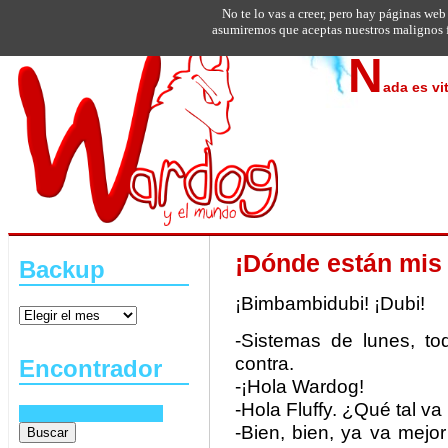
No te lo vas a creer, pero hay páginas web
asumiremos que aceptas nuestros malignos f
N
ada es vi
¡Dónde están mis 
Backup
¡Bimbambidubi! ¡Dubi!
-Sistemas de lunes, to
contra.
Encontrador
-¡Hola Wardog!
-Hola Fluffy. ¿Qué tal va
-Bien, bien, ya va mejor