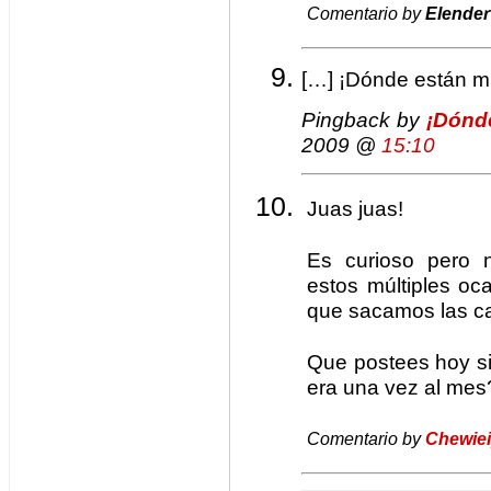
Comentario by
Elender
[…] ¡Dónde están mi
Pingback by
¡Dónd
2009 @
15:10
Juas juas!
Es curioso pero 
estos múltiples o
que sacamos las ca
Que postees hoy s
era una vez al mes
Comentario by
Chewie