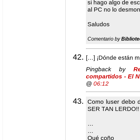
si hago algo de escr
al PC no lo desmon
Saludos
Comentario by
Bibliote
[…] ¡Dónde están mi
Pingback by
R
compartidos - El 
@
06:12
Como luser debo 
SER TAN LERDO!!
…
…
Qué coño