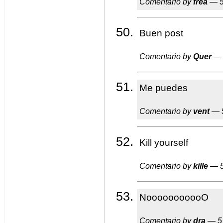
Comentario by
frea
— 5
Buen post
Comentario by
Quer
— 
Me puedes
Comentario by
vent
— 5
Kill yourself
Comentario by
kille
— 5
NooooooooooO
Comentario by
dra
— 5 