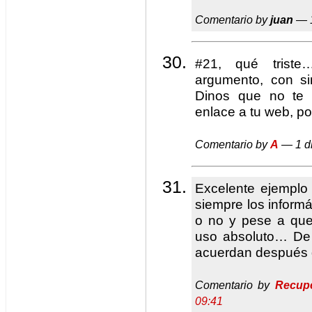
Comentario by
juan
— 1
#21, qué triste
argumento, con sim
Dinos que no te
enlace a tu web, po
Comentario by
A
— 1 d
Excelente ejemplo 
siempre los inform
o no y pese a que
uso absoluto… De 
acuerdan después d
Comentario by
Recupe
09:41