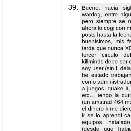
Bueno, hacia si
wardog, entre alg
pero siempre se m
ahora lo cogi con m
posts hasta la fech
buenisimos, mis f
tarde que nunca XD
tercer circulo de
killminds debe se
soy user (sin L del
he estado trabaja
como administrador
a juegos, quake II, 
etc… tengo la cur
(un amstrad 464 mo
el dinero k me dier
k se lo aprendi c
equipos, instalad
(desde que habi