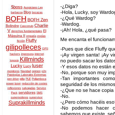
-¿Diga?
$boss
Auspiciano Lag
-Hola, Lucky, soy Wardo
Blog
barbacoa
bocazas
BOFH
-¿Qué Wardog?
BOFH Zen
-Wardog.
Charlie
Bolindre
Casconulo
-¡Ah! Hola, ¿qué pasa?
V
El
derechos fundamentales
Máquina II
empatía
espías
Me encanta el funcionami
Fluffy
ficción
gilipolleces
-Pues que dice Fluffy que
GPS
-¡Ay virgen santa! ¡Ay v
hackers
impresora
internet
Killminds
no puedo sacar los datos
Ionosio
luser
Lucky
-Y esos datos no están en
Lucy
monitores
Navidad
opinion
p2p
-No, porque son muy imp
Patologías Laborales Extremas
-Tan importantes co
pen drive
pifia
PLE
Pollamboca
seguridad de los mism
power luser
reducción de costes
reflexiones
salvajadas
Service
-¿Que no se hace copia 
servidores
Pack
SMS
-No.
superpoderes
supervisor
-¿Pero cómo hacéis eso?
Suprakillminds
-No podemos hacer c
sabemos que existe, señ