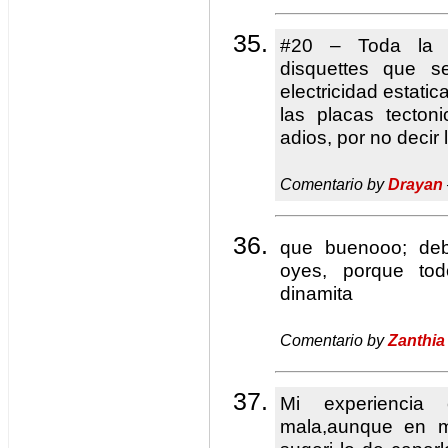
#20 – Toda la 
disquettes que s
electricidad estati
las placas tecto
adios, por no deci
Comentario by
Drayan
que buenooo; debe
oyes, porque to
dinamita
Comentario by
Zanthia
Mi experienci
mala,aunque en m