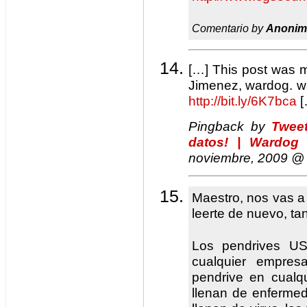
Comentario by
Anonim
[…] This post was 
Jimenez, wardog. wa
http://bit.ly/6K7bca
[
Pingback by
Twee
datos! | Wardog
noviembre, 2009 
Maestro, nos vas a
leerte de nuevo, tan
Los pendrives U
cualquier empres
pendrive en cualqu
llenan de enferme