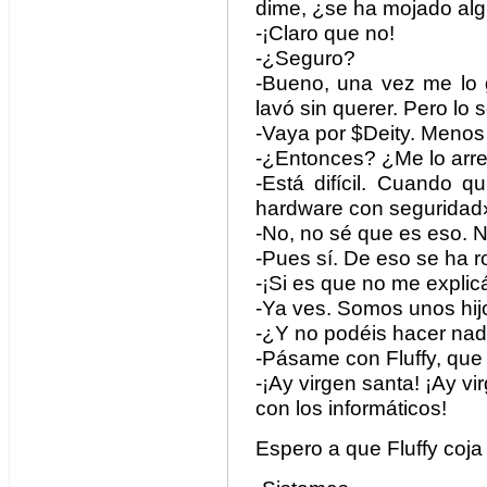
dime, ¿se ha mojado al
-¡Claro que no!
-¿Seguro?
-Bueno, una vez me lo 
lavó sin querer. Pero lo
-Vaya por $Deity. Menos
-¿Entonces? ¿Me lo arre
-Está difícil. Cuando q
hardware con seguridad
-No, no sé que es eso. N
-Pues sí. De eso se ha 
-¡Si es que no me explic
-Ya ves. Somos unos hij
-¿Y no podéis hacer na
-Pásame con Fluffy, que 
-¡Ay virgen santa! ¡Ay v
con los informáticos!
Espero a que Fluffy coja 