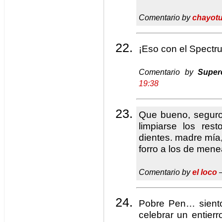
Comentario by
chayot
¡Eso con el Spectr
Comentario by
Super
19:38
Que bueno, seguro
limpiarse los res
dientes. madre mía
forro a los de men
Comentario by
el loco
—
Pobre Pen… siento
celebrar un entie