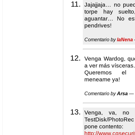
Jajajjaja… no pue
torpe hay suel
aguantar… No est
pendrives!
Comentario by
laNena
Venga Wardog, qu
a ver más vísceras.
Queremos el Wa
meneame ya!
Comentario by
Arsa
— 
Venga, va, no 
TestDisk/PhotoRec
pone contento:
http://www.cgsecuri