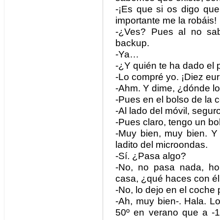
-¡Es que si os digo que
importante me la robáis!
-¿Ves? Pues al no sab
backup.
-Ya…
-¿Y quién te ha dado el 
-Lo compré yo. ¡Diez eu
-Ahm. Y dime, ¿dónde l
-Pues en el bolso de la 
-Al lado del móvil, seguro
-Pues claro, tengo un bol
-Muy bien, muy bien. Y 
ladito del microondas.
-Sí. ¿Pasa algo?
-No, no pasa nada, ho
casa, ¿qué haces con é
-No, lo dejo en el coche
-Ah, muy bien-. Hala. 
50º en verano que a -1