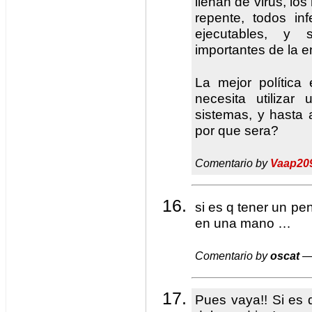
llenan de virus, lo
repente, todos in
ejecutables, y 
importantes de la 
La mejor política 
necesita utilizar
sistemas, y hasta 
por que sera?
Comentario by
Vaap20
si es q tener un p
en una mano …
Comentario by
oscat
— 
Pues vaya!! Si es 