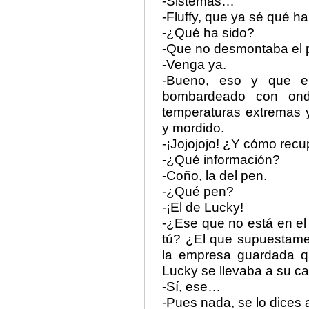
-Sistemas…
-Fluffy, que ya sé qué h
-¿Qué ha sido?
-Que no desmontaba el 
-Venga ya.
-Bueno, eso y que el
bombardeado con onda
temperaturas extremas 
y mordido.
-¡Jojojojo! ¿Y cómo rec
-¿Qué información?
-Coño, la del pen.
-¿Qué pen?
-¡El de Lucky!
-¿Ese que no está en el
tú? ¿El que supuestamen
la empresa guardada q
Lucky se llevaba a su c
-Sí, ese…
-Pues nada, se lo dices 