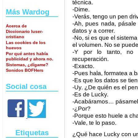
técnica.
-Dime.
Más Wardog
-Verás, tengo un pen dri
-Ah, pues nada, pásale
Acerca de
datos y a correr.
Diccionario luser-
cristiano
-No, si es que el sistem
Las cookies de los
el volumen. No se pued
huevos
-Y por lo tanto, no 
Por qué antes había
recuperación.
publicidad y ahora no.
Sistemas, ¿dígame?
-Exacto.
Sonidos BOFHers
-Pues hala, formatea a ba
-Es que los datos se tien
Social cosa
-Uy. ¿De quién es el pen
-Es de Lucky.
-Acabáramos… pásamel
-¿Por?
-Porque esto huele a c
-Vale, te lo paso.
Etiquetas
¿Qué hace Lucky con un