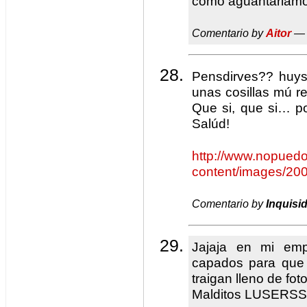
como aguantariam
Comentario by
Aitor
— 
Pensdirves?? huys
unas cosillas mú 
Que si, que si… p
Salúd!
http://www.nopued
content/images/20
Comentario by
Inquisi
Jajaja en mi emp
capados para que l
traigan lleno de fot
Malditos LUSERSS