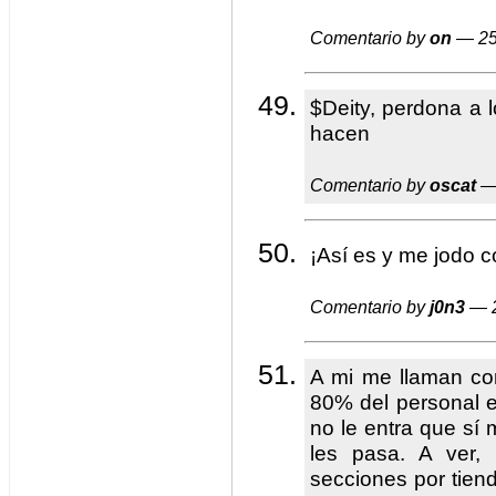
Comentario by
on
— 25
$Deity, perdona a 
hacen
Comentario by
oscat
— 
¡Así es y me jodo 
Comentario by
j0n3
— 2
A mi me llaman co
80% del personal 
no le entra que sí
les pasa. A ver,
secciones por tiend