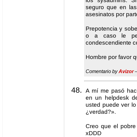
los sysadmins. S
seguro que en las
asesinatos por par
Prepotencia y sober
o a caso le pe
condescendiente co
Hombre por favor q
Comentario by
Avizor
—
A mí me pasó hace
en un helpdesk de
usted puede ver lo
¿verdad?».
Creo que el pobr
xDDD