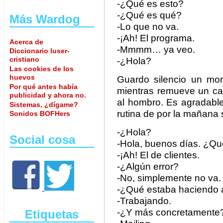
-¿Qué es esto?
-¿Qué es qué?
Más Wardog
-Lo que no va.
-¡Ah! El programa.
Acerca de
-Mmmm… ya veo.
Diccionario luser-
cristiano
-¿Hola?
Las cookies de los
huevos
Guardo silencio un mo
Por qué antes había
mientras remueve un caf
publicidad y ahora no.
al hombro. Es agradable
Sistemas, ¿dígame?
rutina de por la mañana 
Sonidos BOFHers
-¿Hola?
Social cosa
-Hola, buenos días. ¿Qu
-¡Ah! El de clientes.
-¿Algún error?
-No, simplemente no va.
-¿Qué estaba haciendo a
-Trabajando.
-¿Y más concretamente
Etiquetas