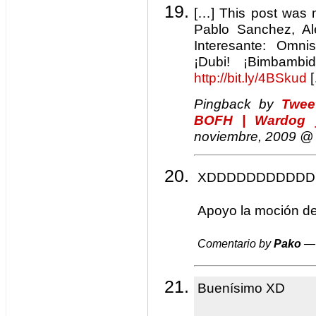
[…] This post was 
Pablo Sanchez, Ale
Interesante: Omni
¡Dubi! ¡Bimbambid
http://bit.ly/4BSkud
[
Pingback by
Twee
BOFH | Wardog 
noviembre, 2009 
XDDDDDDDDDDD
Apoyo la moción de
Comentario by
Pako
— 
Buenísimo XD