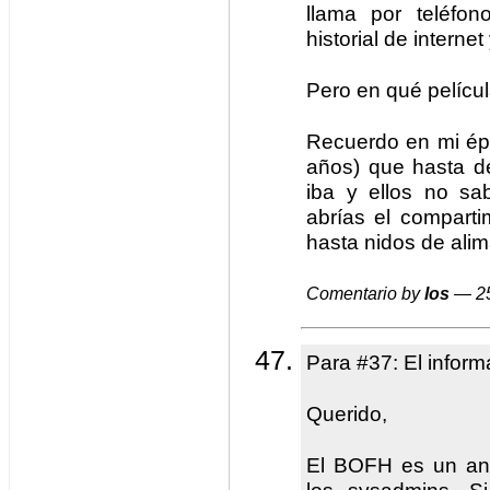
llama por teléfon
historial de internet
Pero en qué pelíc
Recuerdo en mi épo
años) que hasta de
iba y ellos no sab
abrías el comparti
hasta nidos de ali
Comentario by
los
— 25
Para #37: El informá
Querido,
El BOFH es un ant