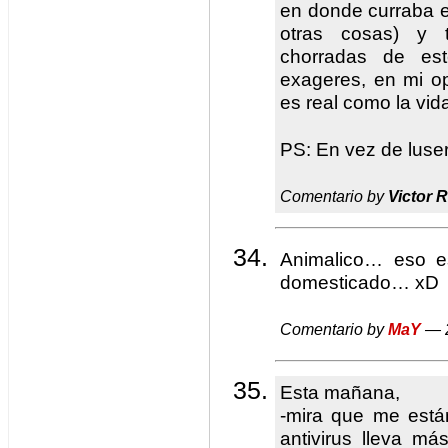
en donde curraba e
otras cosas) y 
chorradas de es
exageres, en mi o
es real como la v
PS: En vez de luse
Comentario by
Victor 
Animalico… eso e
domesticado… xD
Comentario by
MaY
— 2
Esta mañana,
-mira que me está
antivirus lleva m