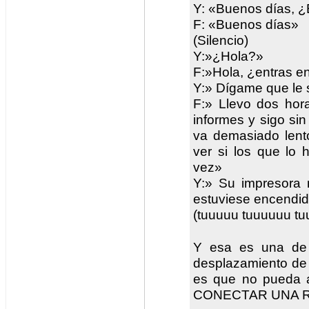
Y: «Buenos días, 
F: «Buenos días»
(Silencio)
Y:»¿Hola?»
F:»Hola, ¿entras en
Y:» Dígame que le 
F:» Llevo dos hora
informes y sigo si
va demasiado lento
ver si los que lo
vez»
Y:» Su impresora
estuviese encendi
(tuuuuu tuuuuuu t
Y esa es una de 
desplazamiento de u
es que no pueda 
CONECTAR UNA REG