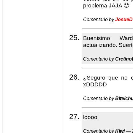
problema JAJA 🙁
Comentario by
JosueD
Buenisimo War
actualizando. Suerte
Comentario by
Cretino
¿Seguro que no e
xDDDDD
Comentario by
Bitelch
looool
Comentario by
Kiwi
— 2