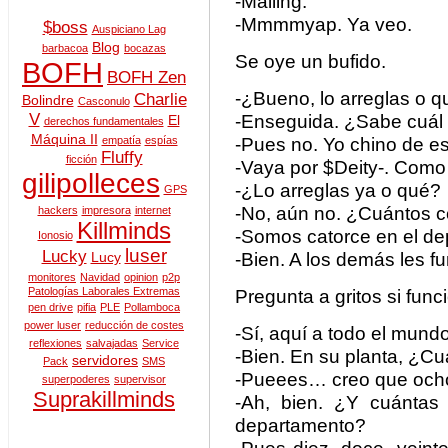
-Mailing.
-Mmmmyap. Ya veo.
$boss
Auspiciano Lag
Blog
barbacoa
bocazas
Se oye un bufido.
BOFH
BOFH Zen
-¿Bueno, lo arreglas o 
Charlie
Bolindre
Casconulo
V
-Enseguida. ¿Sabe cuál 
El
derechos fundamentales
Máquina II
-Pues no. Yo chino de es
empatía
espías
Fluffy
ficción
-Vaya por $Deity-. Como
gilipolleces
-¿Lo arreglas ya o qué?
GPS
-No, aún no. ¿Cuántos 
hackers
impresora
internet
Killminds
-Somos catorce en el de
Ionosio
luser
Lucky
-Bien. A los demás les f
Lucy
monitores
Navidad
opinion
p2p
Patologías Laborales Extremas
Pregunta a gritos si fun
pen drive
pifia
PLE
Pollamboca
power luser
reducción de costes
-Sí, aquí a todo el mundo
reflexiones
salvajadas
Service
-Bien. En su planta, ¿C
servidores
Pack
SMS
-Pueees… creo que och
superpoderes
supervisor
Suprakillminds
-Ah, bien. ¿Y cuánta
departamento?