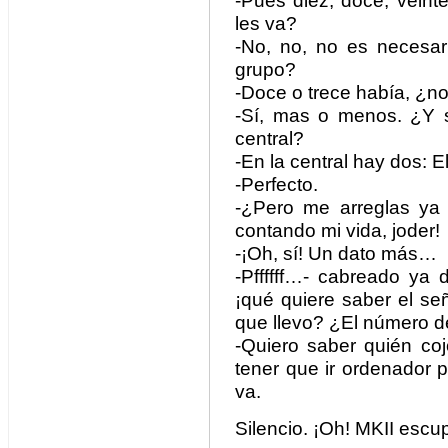
-Pues diez, doce, veint
les va?
-No, no, no es necesa
grupo?
-Doce o trece había, ¿n
-Sí, mas o menos. ¿Y s
central?
-En la central hay dos: E
-Perfecto.
-¿Pero me arreglas ya
contando mi vida, joder!
-¡Oh, sí! Un dato más…
-Pffffff…- cabreado ya
¡qué quiere saber el s
que llevo? ¿El número 
-Quiero saber quién co
tener que ir ordenador 
va.
Silencio. ¡Oh! MKII escu