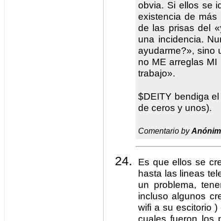
obvia. Si ellos se i
existencia de más 
de las prisas del
una incidencia. N
ayudarme?», sino 
no ME arreglas MI
trabajo».
$DEITY bendiga el
de ceros y unos).
Comentario by
Anónim
Es que ellos se c
hasta las lineas te
un problema, tene
incluso algunos c
wifi a su escitorio 
cuales fueron los 