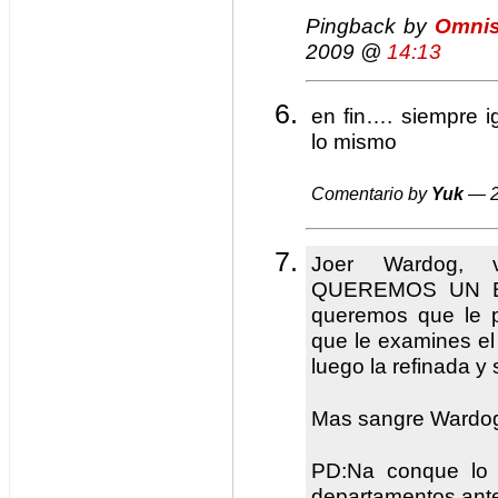
Pingback by
Omnis
2009 @
14:13
en fin…. siempre i
lo mismo
Comentario by
Yuk
— 2
Joer Wardog, v
QUEREMOS UN BOF
queremos que le p
que le examines el 
luego la refinada y s
Mas sangre Wardog
PD:Na conque lo 
departamentos ant