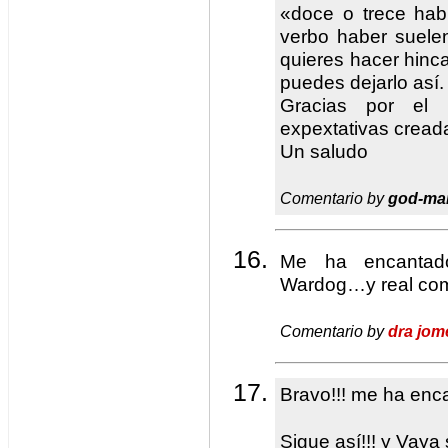
«doce o trece hab
verbo haber suelen
quieres hacer hinca
puedes dejarlo así.
Gracias por el 
expextativas cread
Un saludo
Comentario by
god-ma
Me ha encantado
Wardog…y real com
Comentario by
dra jom
Bravo!!! me ha enca
Sigue así!!! y Vaya 