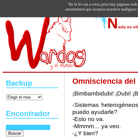
No te lo vas a creer, pero hay páginas web
asumiremos que aceptas nuestros malignos f
N
ada es vi
Omnisciencia de
Backup
¡Bimbambidubi! ¡Dubi! ¡
-Sistemas heterogéneos
puedo ayudarle?
Encontrador
-Esto no va.
-Mmmm… ya veo.
-¿Y bien?