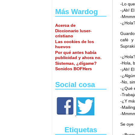
-Lo que
Más Wardog
-¡Ah! E
-Mmmm
-¿Hola
Acerca de
Diccionario luser-
Guardo
cristiano
café y
Las cookies de los
Supraki
huevos
Por qué antes había
-¿Hola
publicidad y ahora no.
-Hola, 
Sistemas, ¿dígame?
Sonidos BOFHers
-¡Ah! El
-¿Algún
-No, si
Social cosa
-¿Qué e
-Trabaj
-¿Y má
-Mailing
-Mmmmy
Se oye 
Etiquetas
-¿Bueno