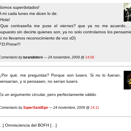
Somos superdotados!
A mi cada lunes me dicen lo de:
-Hola!
-Que contraseña me puse el viernes? que ya no me acuerdo….
supuesto sin decirte quienes son, ya no solo controlamos los pensami
si no llevamos reconocimiento de voz xD)
P.D:Prime!!!
Comentario by
turandotero
— 24 noviembre, 2009 @
14:06
¿Por qué, me preguntas? Porque son lusers. Si no lo fueran,
pensarían, y si pensasen, no serían lusers.
Es un argumento circular, pero perfectamente válido.
Comentario by
SuperSantiEgo
— 24 noviembre, 2009 @
14:11
…] Omnisciencia del BOFH […]