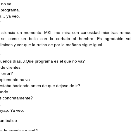
 no va.
l programa.
… ya veo.
?
 silencio un momento. MKII me mira con curiosidad mientras remu
 se come un bollo con la corbata al hombro. Es agradable vo
llminds y ver que la rutina de por la mañana sigue igual.
?
buenos días. ¿Qué programa es el que no va?
 de clientes.
 error?
mplemente no va.
staba haciendo antes de que dejase de ir?
ando.
s concretamente?
.
ap. Ya veo.
un bufido.
, lo arreglas o qué?