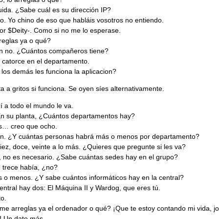
ida. ¿Sabe cuál es su dirección IP?
o. Yo chino de eso que habláis vosotros no entiendo.
or $Deity-. Como si no me lo esperase.
reglas ya o qué?
n no. ¿Cuántos compañeros tiene?
catorce en el departamento.
A los demás les funciona la aplicacion?
a a gritos si funciona. Se oyen síes alternativamente.
uí a todo el mundo le va.
En su planta, ¿Cuántos departamentos hay?
s… creo que ocho.
en. ¿Y cuántas personas habrá más o menos por departamento?
iez, doce, veinte a lo más. ¿Quieres que pregunte si les va?
, no es necesario. ¿Sabe cuántas sedes hay en el grupo?
 trece había, ¿no?
s o menos. ¿Y sabe cuántos informáticos hay en la central?
central hay dos: El Máquina II y Wardog, que eres tú.
to.
me arreglas ya el ordenador o qué? ¡Que te estoy contando mi vida, jo
í! Un dato más…