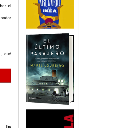
ber el
enador
n, qué
s la