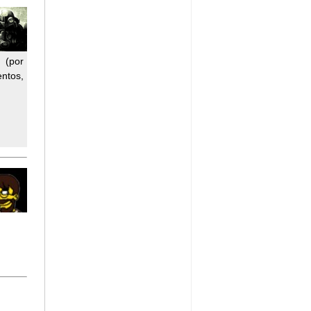
 (por
entos,