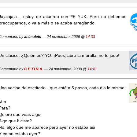
Jajajajaja… estoy de acuerdo con #6 YUK. Pero no debemos
preocuparnos, o va a más o se acaba arreglando.
Comentario by
animalete
— 24 noviembre, 2009 @
14:33
Un clásico: ¿Quién es? YO. ¡Pues, abre la muralla, no te jode!
Comentario by
C.E.T.I.N.A.
— 24 noviembre, 2009 @
14:41
Una vecina de escritorio…que está a 5 pasos, cada dia lo mismo:
Ven
Para?
Quiero que veas algo
Algo que hiciste?
No, algo que me aparece pero ayer no estaba asi
Y como estaba ayer?