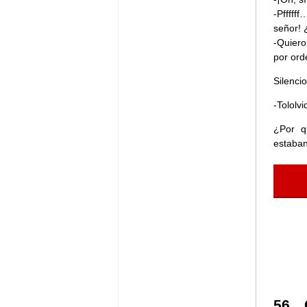
-Pfffff
señor! 
-Quiero
por ord
Silenci
-Tololv
¿Por q
estaban
56 