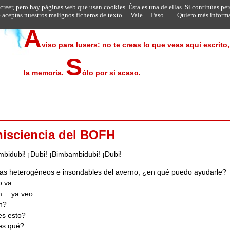
 creer, pero hay páginas web que usan cookies. Ésta es una de ellas. Si continúas pe
aceptas nuestros malignos ficheros de texto.
Vale.
Paso.
Quiero más inform
A
viso para lusers: no te creas lo que veas aquí escrito
S
la memoria.
ólo por si acaso.
isciencia del BOFH
bidubi! ¡Dubi! ¡Bimbambidubi! ¡Dubi!
as heterogéneos e insondables del averno, ¿en qué puedo ayudarle?
o va.
… ya veo.
n?
es esto?
es qué?