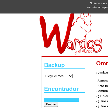
No te lo vas a
asumiremos que 
Omn
Backup
¡Bimbam
-Sistem
-Esto n
Encontrador
-Mmmm
-¿Y bie
-¿Qué 
-¿Qué 