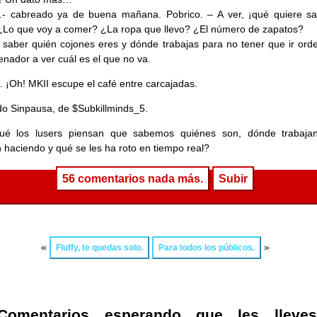
f…- cabreado ya de buena mañana. Pobrico. – A ver, ¡qué quiere sa
¿Lo que voy a comer? ¿La ropa que llevo? ¿El número de zapatos?
 saber quién cojones eres y dónde trabajas para no tener que ir ord
enador a ver cuál es el que no va.
o. ¡Oh! MKII escupe el café entre carcajadas.
ido Sinpausa, de $Subkillminds_5.
ué los lusers piensan que sabemos quiénes son, dónde trabaja
 haciendo y qué se les ha roto en tiempo real?
56 comentarios nada más.
Subir
«
»
Fluffy, te quedas solo.
Para todos los públicos.
Comentarios esperando que les lleve