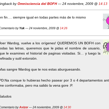
ingback by
Omnisciencia del BOFH
— 24 noviembre, 2009 @
14:13
en fin…. siempre igual en todas partes más de lo mismo
Comentario by
Yuk
— 24 noviembre, 2009 @
14:26
Joer Wardog, vuelve a los orígenes! QUEREMOS UN BOFH con
todas las letras, queremos que le pidas el nombre de usuario,
que le examines el historial de paginas visitadas. Si… y luego la
refinada y sutil extorsión.
Mas sangre Wardog que te nos estas aburguesando.
PD:Na conque lo hubieras hecho pasear por 3 o 4 departamentos ant
me conformaba, pero ma salido la vena gore :P.
Saludos
Comentario by
Avizor
— 24 noviembre, 2009 @
14:30