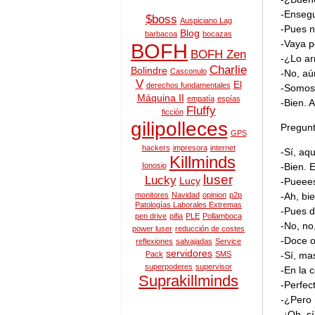
-Ensegu
$boss
Auspiciano Lag
-Pues n
Blog
barbacoa
bocazas
-Vaya p
BOFH
BOFH Zen
-¿Lo ar
Charlie
Bolindre
Casconulo
-No, aú
V
El
derechos fundamentales
-Somos 
Máquina II
empatía
espías
-Bien. 
Fluffy
ficción
gilipolleces
Pregunt
GPS
hackers
impresora
internet
-Sí, aq
Killminds
-Bien. 
Ionosio
luser
Lucky
Lucy
-Pueee
-Ah, bi
monitores
Navidad
opinion
p2p
Patologías Laborales Extremas
-Pues d
pen drive
pifia
PLE
Pollamboca
-No, no
power luser
reducción de costes
-Doce o
reflexiones
salvajadas
Service
servidores
-Sí, ma
Pack
SMS
superpoderes
supervisor
-En la 
Suprakillminds
-Perfec
-¿Pero 
-¡Oh, s