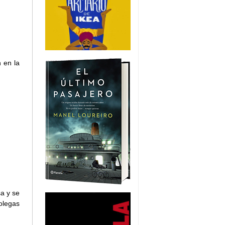
 en la
sa y se
olegas