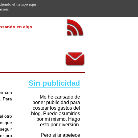
rdiendo el tiempo aquí,
ación,
ensando en algo.
Sin publicidad
rir con
Me he cansado de
. Para
poner publicidad para
costear los gastos del
blog. Puedo asumirlos
al otro
por mí mismo. Hago
as que
esto por diversión.
seguir
Pero si te apetece
er-pro