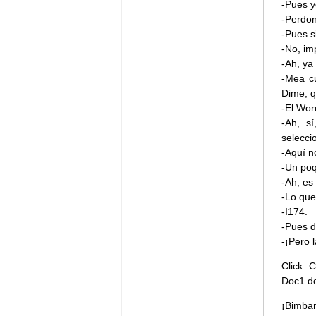
-Pues y
-Perdon
-Pues s
-No, im
-Ah, ya 
-Mea cu
Dime, q
-El Wor
-Ah, s
selecci
-Aquí n
-Un poq
-Ah, es
-Lo que
-I174.
-Pues da
-¡Pero 
Click. 
Doc1.do
¡Bimban