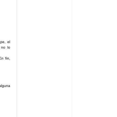
pe, el
 no lo
n fin,
alguna