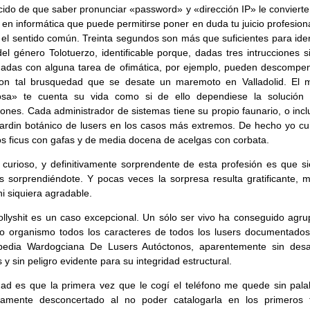
ido de que saber pronunciar «password» y «dirección IP» le convierte
 en informática que puede permitirse poner en duda tu juicio profesion
 el sentido común. Treinta segundos son más que suficientes para iden
el género Tolotuerzo, identificable porque, dadas tres intrucciones s
nadas con alguna tarea de ofimática, por ejemplo, pueden descompen
con tal brusquedad que se desate un maremoto en Valladolid. El 
osa» te cuenta su vida como si de ello dependiese la solución
ciones. Cada administrador de sistemas tiene su propio faunario, o inc
jardin botánico de lusers en los casos más extremos. De hecho yo cu
os ficus con gafas y de media docena de acelgas con corbata.
 curioso, y definitivamente sorprendente de esta profesión es que s
s sorprendiéndote. Y pocas veces la sorpresa resulta gratificante, 
ni siquiera agradable.
llyshit es un caso excepcional. Un sólo ser vivo ha conseguido agru
o organismo todos los caracteres de todos los lusers documentados
opedia Wardogciana De Lusers Autóctonos, aparentemente sin desar
 y sin peligro evidente para su integridad estructural.
ad es que la primera vez que le cogí el teléfono me quede sin pala
damente desconcertado al no poder catalogarla en los primeros t