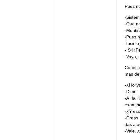
Pues no
-Siste
-Que no
-Mentir
-Pues n
-Insist
-¡Si! ¡
-Vaya, 
Conecto
más de 
-¿Holly
-Dime.
-A la 
examina
-¿Y es
-Creas 
das a a
-Vale. 