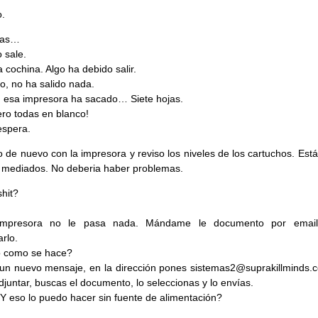
.
mas…
 sale.
a cochina. Algo ha debido salir.
o, no ha salido nada.
o, esa impresora ha sacado… Siete hojas.
Pero todas en blanco!
espera.
 de nuevo con la impresora y reviso los niveles de los cartuchos. Est
mediados. No deberia haber problemas.
shit?
impresora no le pasa nada. Mándame le documento por email
rlo.
o como se hace?
un nuevo mensaje, en la dirección pones sistemas2@suprakillminds.c
djuntar, buscas el documento, lo seleccionas y lo envías.
¿Y eso lo puedo hacer sin fuente de alimentación?