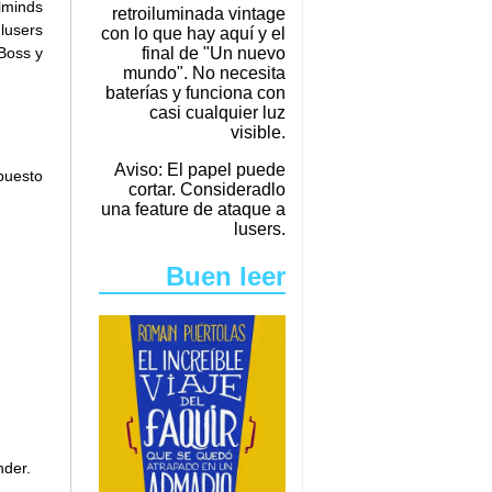
lminds
retroiluminada vintage
lusers
con lo que hay aquí y el
final de "Un nuevo
$Boss y
mundo". No necesita
baterías y funciona con
casi cualquier luz
visible.
Aviso: El papel puede
puesto
cortar. Consideradlo
una feature de ataque a
lusers.
Buen leer
nder.