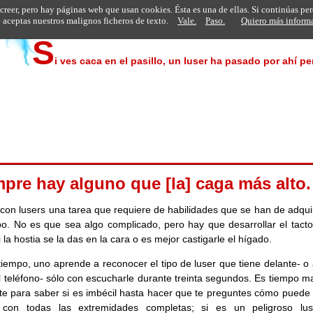
 creer, pero hay páginas web que usan cookies. Ésta es una de ellas. Si continúas pe
aceptas nuestros malignos ficheros de texto.
Vale.
Paso.
Quiero más inform
S
i ves caca en el pasillo, un luser ha pasado por ahí p
pre hay alguno que [la] caga más alto.
o con lusers una tarea que requiere de habilidades que se han de adqui
po. No es que sea algo complicado, pero hay que desarrollar el tacto
 la hostia se la das en la cara o es mejor castigarle el hígado.
tiempo, uno aprende a reconocer el tipo de luser que tiene delante- o 
l teléfono- sólo con escucharle durante treinta segundos. Es tiempo m
nte para saber si es imbécil hasta hacer que te preguntes cómo puede 
 con todas las extremidades completas; si es un peligroso lus