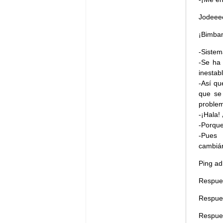
Jodeeee
¡Bimban
-Siste
-Se ha 
inestab
-Así qu
que se 
problem
-¡Hala!
-Porque
-Pues 
cambiá
Ping ad
Respue
Respue
Respue