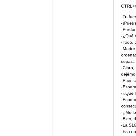
CTRL+
-Tu fue
-¡Pues 
-Perdón
-¿Qué t
-Todo. 
-Madre 
ordena
sepas
-Claro,
dejémon
-Pues c
-Esper
-¿Que 
-Esper
consecu
-¿Me lo
-Bien, 
-La S16
-Esa no