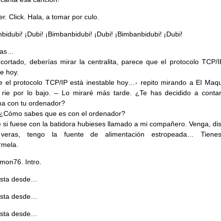
r. Click. Hala, a tomar por culo.
bidubi! ¡Dubi! ¡Bimbanbidubi! ¡Dubi! ¡Bimbanbidubi! ¡Dubi!
mas…
cortado, deberías mirar la centralita, parece que el protocolo TCP/I
le hoy.
e el protocolo TCP/IP está inestable hoy…- repito mirando a El Maqui
rie por lo bajo. – Lo miraré más tarde. ¿Te has decidido a conta
a con tu ordenador?
 ¿Cómo sabes que es con el ordenador?
 si fuese con la batidora hubieses llamado a mi compañero. Venga, di
veras, tengo la fuente de alimentación estropeada… Tiene
rmela.
mon76. Intro.
sta desde…
sta desde…
sta desde…