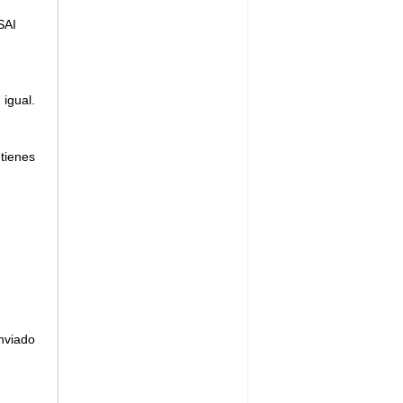
SAI
igual.
tienes
nviado