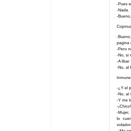
-Pues e
-Nada.
-Bueno,
Cojonud
-Bueno,
pagina 
-Pero n
-No, si
-A liba
-No, al
Inmune 
-¿Y el 
-No, al 
-Y me l
-¡Chico
-Mujer,
lo cue
volador
-¡Me en