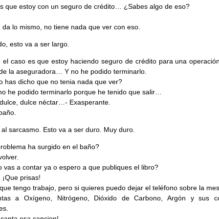
s que estoy con un seguro de crédito… ¿Sabes algo de eso?
 da lo mismo, no tiene nada que ver con eso.
o, esto va a ser largo.
 el caso es que estoy haciendo seguro de crédito para una operación
de la aseguradora… Y no he podido terminarlo.
o has dicho que no tenia nada que ver?
 no he podido terminarlo porque he tenido que salir…
r dulce, dulce néctar…- Exasperante.
 baño.
al sarcasmo. Esto va a ser duro. Muy duro.
problema ha surgido en el baño?
volver.
o vas a contar ya o espero a que publiques el libro?
! ¡Que prisas!
 que tengo trabajo, pero si quieres puedo dejar el teléfono sobre la me
ntas a Oxígeno, Nitrógeno, Dióxido de Carbono, Argón y sus c
es.
canta esa cancion!