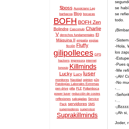
segundo
$boss
se habí
Auspiciano Lag
Blog
se refi
barbacoa
bocazas
BOFH
todo.
BOFH Zen
Charlie
Bolindre
Casconulo
¡Bimban
V
El
derechos fundamentales
-Sistem
Máquina II
empatía
espías
Fluffy
-Hola, 
ficción
gilipolleces
los zap
GPS
-Estupe
hackers
impresora
internet
-Pues q
Killminds
Ionosio
-Me ref
luser
Lucky
Lucy
-¡Ah! C
monitores
Navidad
opinion
p2p
-No muc
Patologías Laborales Extremas
-…
pen drive
pifia
PLE
Pollamboca
power luser
reducción de costes
-Señori
reflexiones
salvajadas
Service
-…
servidores
Pack
SMS
-¡Bzzzz
superpoderes
supervisor
-¡Ah si,
Suprakillminds
Joder, 