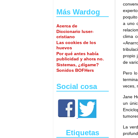
convenc
Más Wardog
experto
poquito
a uno d
Acerca de
relacio
Diccionario luser-
clima 
cristiano
Las cookies de los
«Anarr
huevos
tribula
Por qué antes había
propio 
publicidad y ahora no.
de vari
Sistemas, ¿dígame?
Sonidos BOFHers
Pero lo
termina
Social cosa
veces, 
Jane Ho
un únic
Encicl
tumores
La verd
Etiquetas
profun