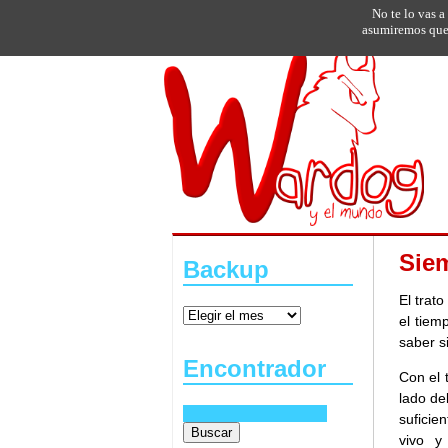
No te lo vas a
asumiremos que 
Siem
Backup
El trat
el tiem
saber si
Encontrador
Con el 
lado de
suficie
vivo y