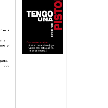
P está
na II,
rme el
spara.
s que