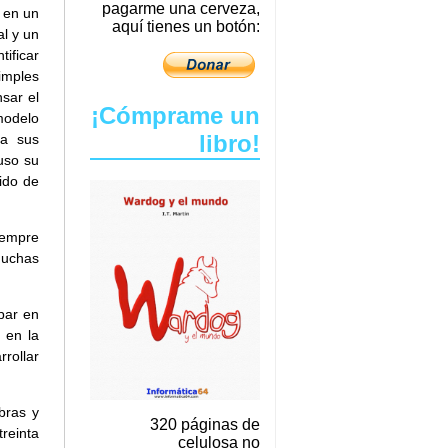
pagarme una cerveza,
 en un
aquí tienes un botón:
al y un
tificar
imples
sar el
¡Cómprame un
modelo
libro!
 a sus
luso su
ido de
iempre
muchas
par en
 en la
rollar
bras y
320 páginas de
reinta
celulosa no