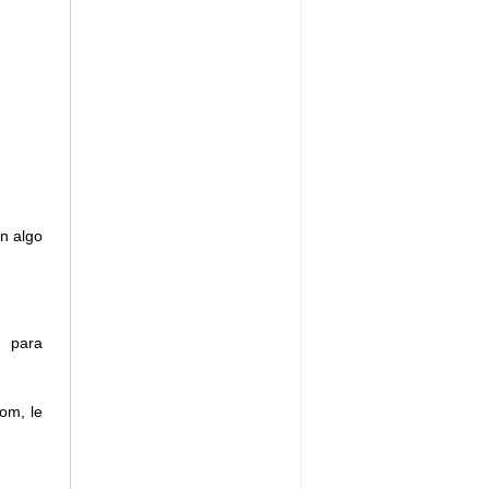
án algo
 para
om, le