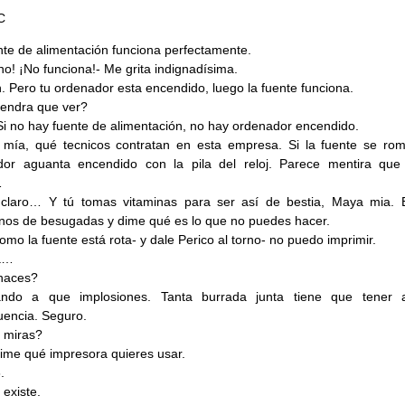
C
nte de alimentación funciona perfectamente.
no! ¡No funciona!- Me grita indignadísima.
. Pero tu ordenador esta encendido, luego la fuente funciona.
endra que ver?
Si no hay fuente de alimentación, no hay ordenador encendido.
mía, qué tecnicos contratan en esta empresa. Si la fuente se rom
dor aguanta encendido con la pila del reloj. Parece mentira que
…
 claro… Y tú tomas vitaminas para ser así de bestia, Maya mia. E
os de besugadas y dime qué es lo que no puedes hacer.
omo la fuente está rota- y dale Perico al torno- no puedo imprimir.
a…
haces?
ando a que implosiones. Tanta burrada junta tiene que tener 
encia. Seguro.
 miras?
dime qué impresora quieres usar.
.
 existe.