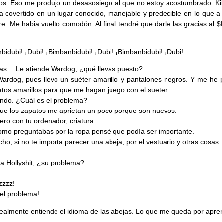
s. Eso me produjo un desasosiego al que no estoy acostumbrado. Ki
a covertido en un lugar conocido, manejable y predecible en lo que a 
ere. Me habia vuelto comodón. Al final tendré que darle las gracias al 
bidubi! ¡Dubi! ¡Bimbanbidubi! ¡Dubi! ¡Bimbanbidubi! ¡Dubi!
as… Le atiende Wardog, ¿qué llevas puesto?
Wardog, pues llevo un suéter amarillo y pantalones negros. Y me he 
atos amarillos para que me hagan juego con el sueter.
ndo. ¿Cuál es el problema?
ue los zapatos me aprietan un poco porque son nuevos.
iero con tu ordenador, criatura.
omo preguntabas por la ropa pensé que podía ser importante.
ho, si no te importa parecer una abeja, por el vestuario y otras cosas
ta Hollyshit, ¿su problema?
zzzz!
 el problema!
realmente entiende el idioma de las abejas. Lo que me queda por apre