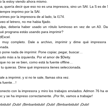
o la estoy viendo ahora mismo.
a, quería decir que eso no es una impresora, sino un SAI. La S es de 
iempre imprimo por la SAI.
primes por la impresora de al lado, la I174.
veo el letrero, no me habia fijado.
lpa, deberia haber usado un rótulo luminoso en vez de un A3. Da 
ué prograna estás usando para imprimir?
dExcel.
í, muy completo. Dale a archivo, imprimir y dime qué impresora 
onada.
o pone nada de imprimir. Pone copiar, pegar, buscar…
uito más a la izquierda. Por el amor de $Deity.
 que no se ve bien, como está la fuente offline…
 tu quieras. Dime qué impresora tienes seleccionada.
le a imprimir, y si no te sale, llamas otra vez.
la fuente…!
Conecto con la impresora y miro los trabajos enviados. Admon 76 ha e
c y se ha impreso correctamente. ¡Por fin, vamos a trabajar!
bidubi! ¡Dubi! ¡Bimbanbidubi! ¡Dubi! ¡Bimbanbidubi! ¡Dubi!