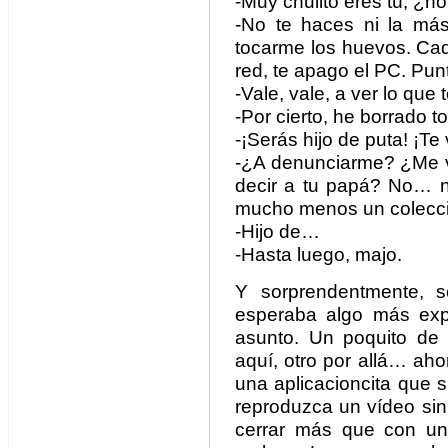
-Muy chulito eres tú, ¿n
-No te haces ni la más
tocarme los huevos. Cad
red, te apago el PC. Pun
-Vale, vale, a ver lo que 
-Por cierto, he borrado to
-¡Serás hijo de puta! ¡Te
-¿A denunciarme? ¿Me v
decir a tu papá? No… no
mucho menos un colecci
-Hijo de…
-Hasta luego, majo.
Y sorprendentmente, s
esperaba algo más expl
asunto. Un poquito de 
aquí, otro por allá… ah
una aplicacioncita que
reproduzca un vídeo si
cerrar más que con un