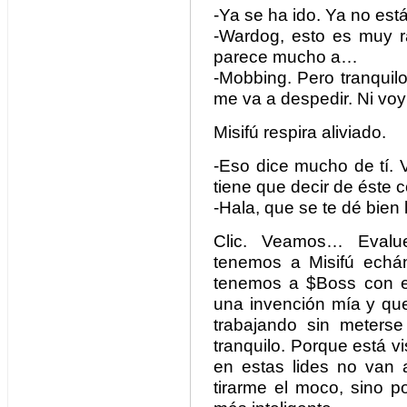
-Ya se ha ido. Ya no est
-Wardog, esto es muy r
parece mucho a…
-Mobbing. Pero tranquil
me va a despedir. Ni voy 
Misifú respira aliviado.
-Eso dice mucho de tí. 
tiene que decir de éste c
-Hala, que se te dé bien 
Clic. Veamos… Evalu
tenemos a Misifú echánd
tenemos a $Boss con el 
una invención mía y que
trabajando sin meters
tranquilo. Porque está v
en estas lides no van
tirarme el moco, sino p