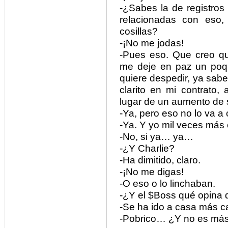
-¿Sabes la de registros
relacionadas con eso,
cosillas?
-¡No me jodas!
-Pues eso. Que creo q
me deje en paz un poqui
quiere despedir, ya sabe
clarito en mi contrato
lugar de un aumento de 
-Ya, pero eso no lo va a
-Ya. Y yo mil veces más
-No, si ya… ya…
-¿Y Charlie?
-Ha dimitido, claro.
-¡No me digas!
-O eso o lo linchaban.
-¿Y el $Boss qué opina 
-Se ha ido a casa más 
-Pobrico… ¿Y no es más 