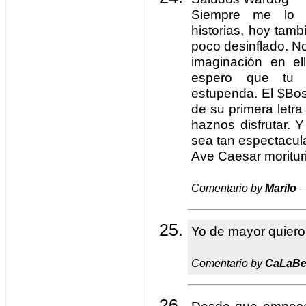
Siempre me lo 
historias, hoy tam
poco desinflado. No
imaginación en e
espero que tu 
estupenda. El $Bos
de su primera letra
haznos disfrutar. Y
sea tan espectacul
Ave Caesar morituri
Comentario by
Marilo
—
Yo de mayor quier
Comentario by
CaLaB