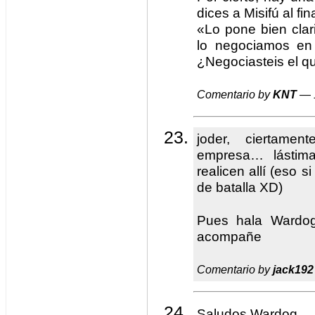
dices a Misifú al fina
«Lo pone bien clar
lo negociamos en
¿Negociasteis el q
Comentario by
KNT
— 
joder, ciertamen
empresa… lástima
realicen allí (eso
de batalla XD)
Pues hala Wardog
acompañe
Comentario by
jack192
Saludos Wardog