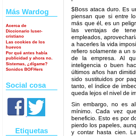
$Boss ataca duro. Es un
Más Wardog
piensan que si entre 
más que él, es un pelig
Acerca de
las ventajas de tene
Diccionario luser-
cristiano
empleados, aprovecharí
Las cookies de los
a hacerles la vida impos
huevos
refiero solamente a un 
Por qué antes había
de la empresa. Al que
publicidad y ahora no.
Sistemas, ¿dígame?
inteligencia o buen ha
Sonidos BOFHers
últimos años han dimiti
sido sustituidos por pa
Social cosa
tanto, el índice de imb
queda lejos el nivel de i
Sin embargo, no es a
mínimo. Cada vez que 
beneficio. Esto es por 
pierdo los papeles, au
Etiquetas
y contar hasta cien. 