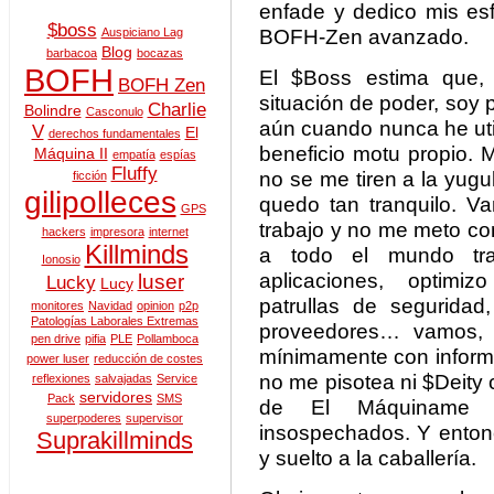
enfade y dedico mis esf
$boss
BOFH-Zen avanzado.
Auspiciano Lag
Blog
barbacoa
bocazas
BOFH
El $Boss estima que,
BOFH Zen
situación de poder, soy 
Charlie
Bolindre
Casconulo
aún cuando nunca he uti
V
El
derechos fundamentales
beneficio motu propio. 
Máquina II
empatía
espías
Fluffy
no se me tiren a la yugu
ficción
gilipolleces
quedo tan tranquilo. 
GPS
trabajo y no me meto co
hackers
impresora
internet
Killminds
a todo el mundo trab
Ionosio
aplicaciones, optimi
luser
Lucky
Lucy
patrullas de seguridad
monitores
Navidad
opinion
p2p
Patologías Laborales Extremas
proveedores… vamos,
pen drive
pifia
PLE
Pollamboca
mínimamente con informá
power luser
reducción de costes
no me pisotea ni $Deity
reflexiones
salvajadas
Service
servidores
Pack
SMS
de El Máquiname t
superpoderes
supervisor
insospechados. Y enton
Suprakillminds
y suelto a la caballería.