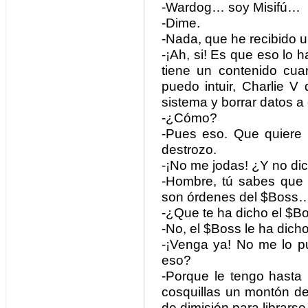
-Wardog… soy Misifú…
-Dime.
-Nada, que he recibido 
-¡Ah, si! Es que eso lo 
tiene un contenido cu
puedo intuir, Charlie V
sistema y borrar datos a d
-¿Cómo?
-Pues eso. Que quiere 
destrozo.
-¡No me jodas! ¿Y no di
-Hombre, tú sabes que
son órdenes del $Boss
-¿Que te ha dicho el $B
-No, el $Boss le ha dicho
-¡Venga ya! No me lo p
eso?
-Porque le tengo hasta
cosquillas un montón de 
de dimisión para librarse