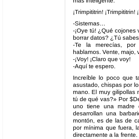
más inteligente.
¡Trimpititrin! ¡Trimpititrin! 
-Sistemas…
-¡Oye tú! ¿Qué cojones 
borrar datos? ¿Tú sabe
-Te la merecías, por g
hablamos. Vente, majo, 
-¡Voy! ¡Claro que voy!
-Aquí te espero.
Increíble lo poco que t
asustado, chispas por los
mano. El muy gilipollas
tú de qué vas?» Por $De
uno tiene una madre
desarrollan una barba
montón, es de las de ca
por mínima que fuera, l
directamente a la frent