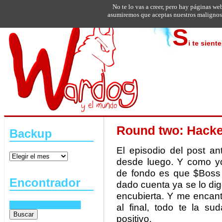
No te lo vas a creer, pero hay páginas we
asumiremos que aceptas nuestros malignos 
S
i te sient
Round two: Hacke
Backup
El episodio del post an
desde luego. Y como yo
de fondo es que $Boss 
Encontrador
dado cuenta ya se lo di
encubierta. Y me encant
al final, todo te la s
positivo.