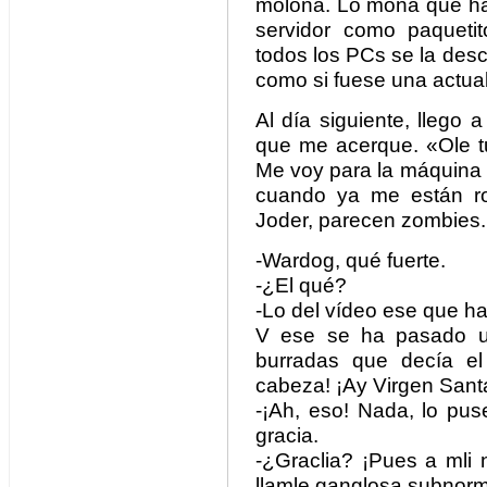
molona. Lo mona que ha
servidor como paqueti
todos los PCs se la des
como si fuese una actual
Al día siguiente, llego a
que me acerque. «Ole tu
Me voy para la máquina 
cuando ya me están ro
Joder, parecen zombies.
-Wardog, qué fuerte.
-¿El qué?
-Lo del vídeo ese que ha
V ese se ha pasado u
burradas que decía el
cabeza! ¡Ay Virgen Sant
-¡Ah, eso! Nada, lo pu
gracia.
-¿Graclia? ¡Pues a mli 
llamle ganglosa subnorm