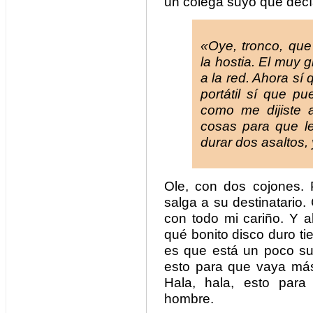
un colega suyo que dec
«Oye, tronco, que 
la hostia. El muy 
a la red. Ahora sí
portátil sí que p
como me dijiste 
cosas para que l
durar dos asaltos,
Ole, con dos cojones.
salga a su destinatario.
con todo mi cariño. Y a
qué bonito disco duro ti
es que está un poco su
esto para que vaya más 
Hala, hala, esto par
hombre.