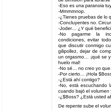
-Eso es una paranoia t
-Mmmmnop.
-¿Tienes pruebas de lo 
-Concluyentes no. Circun
-Joder… ¿Y qué beneficio
-No pagarme la ind
condiciones, evitar tod
que discutir conmigo c
gilipollez, dejar de com
un orgasmo… ¡qué se yo!
huelo mal!
-No sé… no creo yo qu
-Por cierto… ¡Hola $Bos
-¿Está ahí contigo?
-No, está escuchando l
cuando bajó el volumen y
-¿$Boss? ¿Está usted a
De repente sube el volu