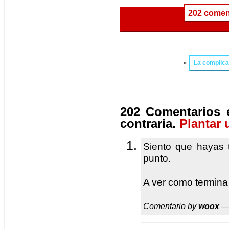
202 comen
«
La complicac
202 Comentarios e
contraria.
Plantar 
Siento que hayas t
punto.
A ver como termina
Comentario by
woox
— 