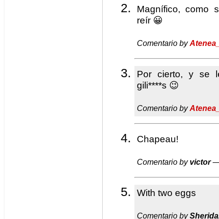
Magnífico, como 
reír 😀
Comentario by
Atenea
Por cierto, y se 
gili****s 😉
Comentario by
Atenea
Chapeau!
Comentario by
victor
—
With two eggs
Comentario by
Sherid