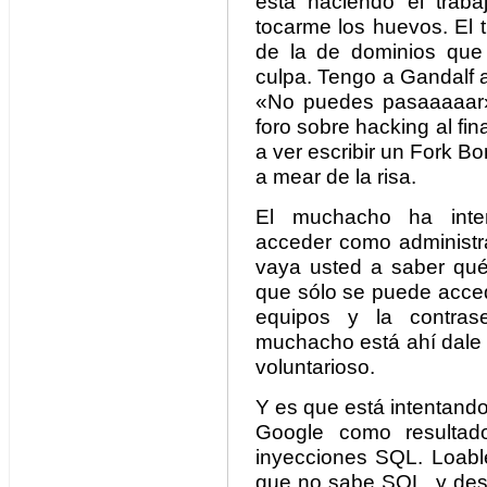
está haciendo el traba
tocarme los huevos. El 
de la de dominios que 
culpa. Tengo a Gandalf a
«No puedes pasaaaaar»
foro sobre hacking al fina
a ver escribir un Fork 
a mear de la risa.
El muchacho ha inten
acceder como administra
vaya usted a saber qué 
que sólo se puede acced
equipos y la contra
muchacho está ahí dale 
voluntarioso.
Y es que está intentand
Google como resultad
inyecciones SQL. Loabl
que no sabe SQL, y desd