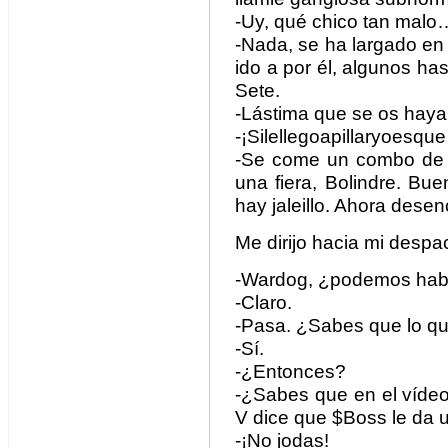
-Uy, qué chico tan malo
-Nada, se ha largado en
ido a por él, algunos has
Sete.
-Lástima que se os hay
-¡Silellegoapillaryoesqu
-Se come un combo de 17
una fiera, Bolindre. Bue
hay jaleillo. Ahora desen
Me dirijo hacia mi despa
-Wardog, ¿podemos hab
-Claro.
-Pasa. ¿Sabes que lo qu
-Sí.
-¿Entonces?
-¿Sabes que en el vídeo 
V dice que $Boss le da u
-¡No jodas!