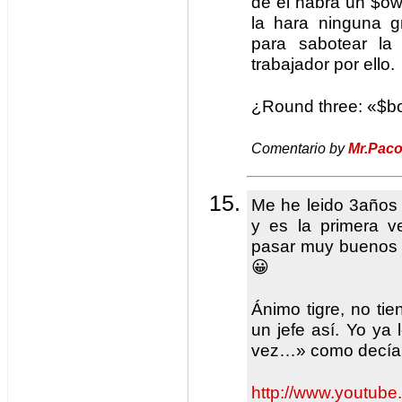
de el habra un $ow
la hara ninguna g
para sabotear la
trabajador por ello.
¿Round three: «$bos
Comentario by
Mr.Pac
Me he leido 3años 
y es la primera 
pasar muy buenos r
😀
Ánimo tigre, no tie
un jefe así. Yo ya 
vez…» como decían 
http://www.youtu