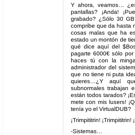
Y ahora, veamos… ¿est
pantallas? ¡Anda! ¡Pu
grabado? ¿Sólo 30 GB?
compribe que da hasta m
cosas malas que ha est
estado un montón de ti
qué dice aquí del $Bo
pagarte 6000€ sólo por 
haces tú con la min
administrador del siste
que no tiene ni puta id
quieres…¿Y aquí q
subnormales trabajan 
están todos tarados? ¡E
mete con mis lusers! 
tenía yo el VirtualDUB?
¡Trimpititrin! ¡Trimpititrin! 
-Sistemas…