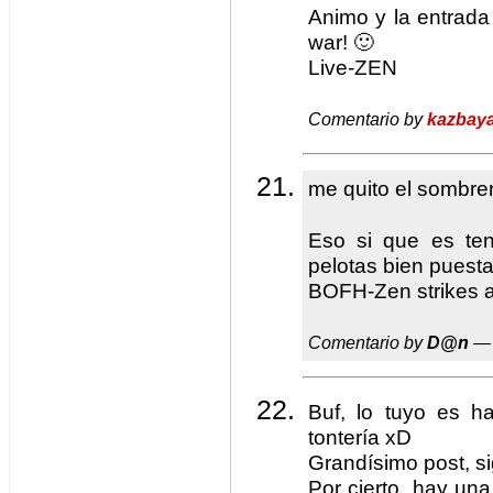
Animo y la entrada 
war! 🙂
Live-ZEN
Comentario by
kazbay
me quito el sombrer
Eso si que es ten
pelotas bien puesta
BOFH-Zen strikes a
Comentario by
D@n
— 
Buf, lo tuyo es 
tontería xD
Grandísimo post, si
Por cierto, hay una