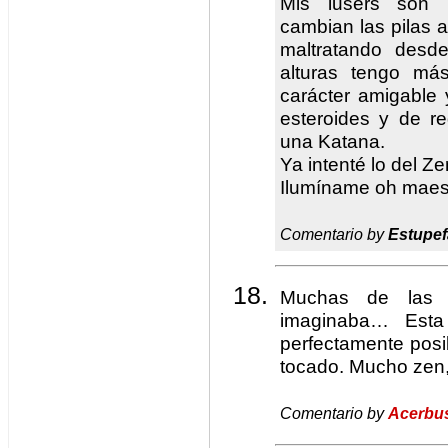
Mis lusers son 
cambian las pilas a 
maltratando desd
alturas tengo má
carácter amigable 
esteroides y de 
una Katana.
Ya intenté lo del Z
Ilumíname oh maest
Comentario by
Estupef
Muchas de las 
imaginaba… Esta 
perfectamente posi
tocado. Mucho zen
Comentario by
Acerbu