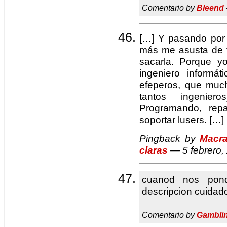
Comentario by
Bleend
[…] Y pasando por 
más me asusta de t
sacarla. Porque yo
ingeniero informá
efeperos, que muc
tantos ingeniero
Programando, rep
soportar lusers. […]
Pingback by
Macra
claras
— 5 febrero
cuanod nos pond
descripcion cuidad
Comentario by
Gambli