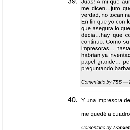
Juas! A mi que a
me dicen…juro qu
verdad, no tocan 
En fin que yo con l
que asegura lo que
decía…hay que co
continuo. Como su
impresoras… hasta
habrían ya invent
papel grande… pe
preguntando barba
Comentario by
TSS
— 2
Y una impresora de 
me quedé a cuadro
Comentario by
Tranxet