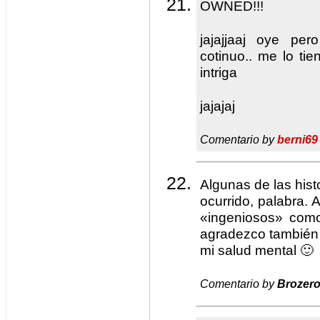
OWNED!!!
jajajjaaj oye pe
cotinuo.. me lo t
intriga
jajajaj
Comentario by
berni69
Algunas de las hist
ocurrido, palabra. 
«ingeniosos» como
agradezco también 
mi salud mental 🙂
Comentario by
Brozer