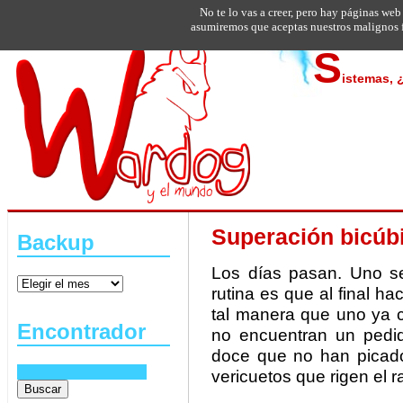
No te lo vas a creer, pero hay páginas web
asumiremos que aceptas nuestros malignos f
S
istemas, 
Superación bicúb
Backup
Los días pasan. Uno se 
rutina es que al final hac
tal manera que uno ya c
Encontrador
no encuentran un pedi
doce que no han picado
vericuetos que rigen el r