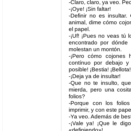
-Claro, claro, ya veo. P
-¡Oye! ¡Sin faltar!
-Definir no es insulta
animal, dime cómo cojo
el papel.
-¡Uf! ¡Pues no veas tú 
encontrado por dónde 
molestan un montón.
-¡Pero cómo cojones 
contínuo por debajo y
posible! ¡Bestia! ¡Bellot
-¡Deja ya de insultar!
-Que no te insulto, que
mierda, pero una cosi
folios?
-Porque con los folio
imprimir, y con este pape
-Ya veo. Además de bestia
-¡Vale ya! ¡Que le dig
«definiendo»!