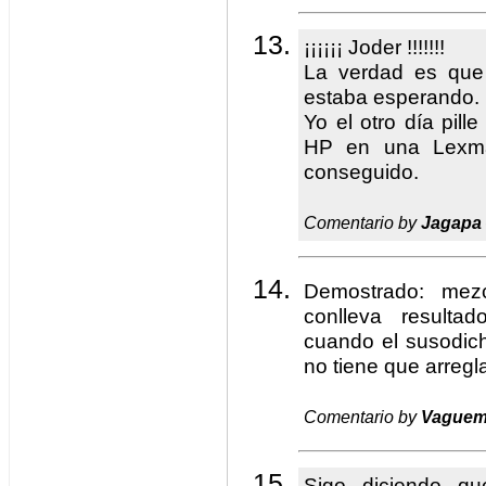
¡¡¡¡¡¡ Joder !!!!!!!
La verdad es que
estaba esperando.
Yo el otro día pill
HP en una Lexmar
conseguido.
Comentario by
Jagapa
Demostrado: mezc
conlleva resultad
cuando el susodi
no tiene que arregla
Comentario by
Vague
Sigo diciendo q