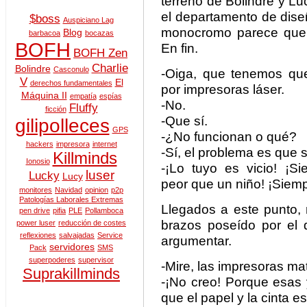
terreno de Bolindre y Lu
el departamento de dis
$boss
Auspiciano Lag
monocromo parece que 
Blog
barbacoa
bocazas
BOFH
En fin.
BOFH Zen
Charlie
Bolindre
Casconulo
-Oiga, que tenemos que
V
El
derechos fundamentales
por impresoras láser.
Máquina II
empatía
espías
-No.
Fluffy
ficción
-Que sí.
gilipolleces
GPS
-¿No funcionan o qué?
hackers
impresora
internet
-Sí, el problema es que s
Killminds
Ionosio
-¡Lo tuyo es vicio! ¡S
luser
Lucky
Lucy
peor que un niño! ¡Siemp
monitores
Navidad
opinion
p2p
Patologías Laborales Extremas
Llegados a este punto,
pen drive
pifia
PLE
Pollamboca
brazos poseído por el d
power luser
reducción de costes
reflexiones
salvajadas
Service
argumentar.
servidores
Pack
SMS
superpoderes
supervisor
-Mire, las impresoras mat
Suprakillminds
-¡No creo! Porque esas
que el papel y la cinta e