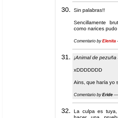
Sin palabras!!
Sencillamente bru
como narices pudo h
Comentario by
Elenita
¡Animal de pezuña
xDDDDDDD
Ains, que haría yo 
Comentario by
Eride
— 
La culpa es tuya,
hacer una prueb