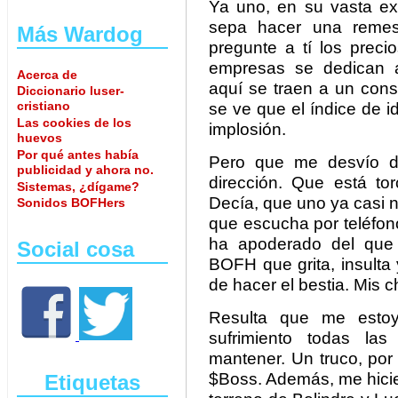
Ya uno, en su vasta ex
sepa hacer una remes
Más Wardog
pregunte a tí los preci
empresas se dedican a
Acerca de
aquí se traen a un consu
Diccionario luser-
cristiano
se ve que el índice de id
Las cookies de los
implosión.
huevos
Por qué antes había
Pero que me desvío d
publicidad y ahora no.
dirección. Que está to
Sistemas, ¿dígame?
Decía, que uno ya casi 
Sonidos BOFHers
que escucha por teléfon
ha apoderado del que 
Social cosa
BOFH que grita, insulta
de hacer el bestia. Mis c
Resulta que me estoy
sufrimiento todas la
mantener. Un truco, por 
$Boss. Además, me hicier
Etiquetas