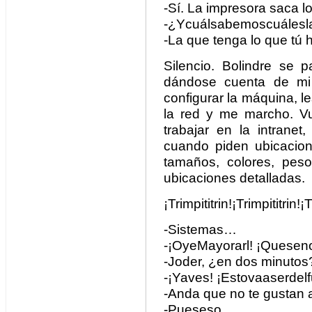
-Sí. La impresora saca l
-¿Ycuálsabemoscuálesl
-La que tenga lo que tú 
Silencio. Bolindre se 
dándose cuenta de mi 
configurar la máquina, l
la red y me marcho. V
trabajar en la intrane
cuando piden ubicacione
tamaños, colores, pes
ubicaciones detalladas.
¡Trimpititrin!¡Trimpititrin!¡T
-Sistemas…
-¡OyeMayorarl! ¡Queseno
-Joder, ¿en dos minutos
-¡Yaves! ¡Estovaaserdelf
-Anda que no te gustan a
-Pueseso,