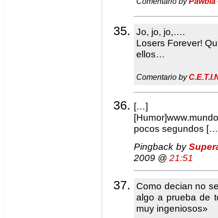
Comentario by
Pawbla
Jo, jo, jo,….
Losers Forever! Qu
ellos…
Comentario by
C.E.T.I.
[…] Supe
[Humor]www.mundow
pocos segundos […
Pingback by
Super
2009 @
21:51
Como decian no se
algo a prueba de t
muy ingeniosos»