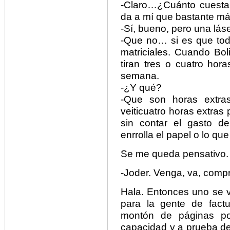
-Claro…¿Cuánto cuesta
da a mí que bastante má
-Sí, bueno, pero una lás
-Que no… si es que tod
matriciales. Cuando Bol
tiran tres o cuatro hor
semana.
-¿Y qué?
-Que son horas extr
veiticuatro horas extras 
sin contar el gasto d
enrrolla el papel o lo que
Se me queda pensativo.
-Joder. Venga, va, comp
Hala. Entonces uno se 
para la gente de fact
montón de páginas por
capacidad y a prueba de