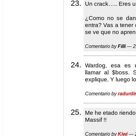
Un crack….. Eres 
¿Como no se dan 
entra? Vas a tener q
se ve que no apre
Comentario by
Filli
— 2
Wardog, esa es u
llamar al $boss. 
explique. Y luego l
Comentario by
radurdi
Me he etado riendo
Massif !!
Comentario by
Kiwi
— 2