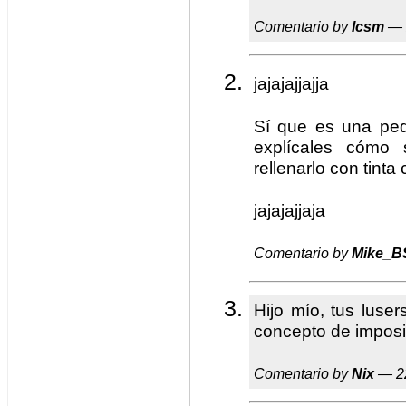
Comentario by
lcsm
— 
jajajajjajja
Sí que es una pe
explícales cómo 
rellenarlo con tint
jajajajjaja
Comentario by
Mike_B
Hijo mío, tus luse
concepto de imposib
Comentario by
Nix
— 22