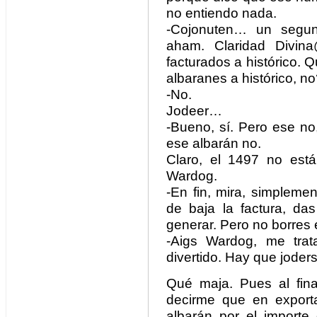
no entiendo nada.
-Cojonuten… un segu
aham. Claridad Divin
facturados a histórico. 
albaranes a histórico, n
-No.
Jodeer…
-Bueno, sí. Pero ese no
ese albarán no.
Claro, el 1497 no est
Wardog.
-En fin, mira, simplemen
de baja la factura, da
generar. Pero no borres 
-Aigs Wardog, me trat
divertido. Hay que joders
Qué maja. Pues al fina
decirme que en export
albarán por el importe