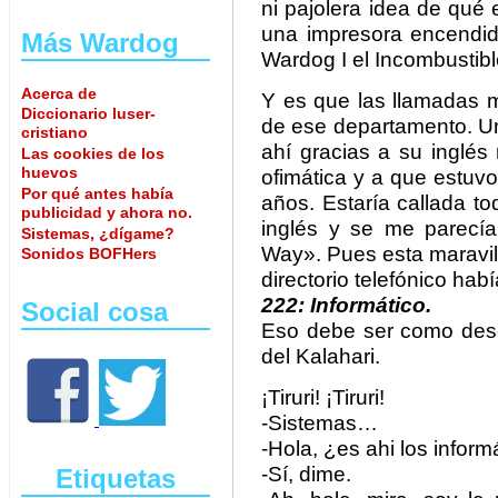
ni pajolera idea de qué
una impresora encendid
Más Wardog
Wardog I el Incombustib
Acerca de
Y es que las llamadas m
Diccionario luser-
de ese departamento. Un 
cristiano
ahí gracias a su inglés 
Las cookies de los
huevos
ofimática y a que estuvo
Por qué antes había
años. Estaría callada to
publicidad y ahora no.
inglés y se me parecí
Sistemas, ¿dígame?
Way». Pues esta maravil
Sonidos BOFHers
directorio telefónico hab
222: Informático.
Social cosa
Eso debe ser como des
del Kalahari.
¡Tiruri! ¡Tiruri!
-Sistemas…
-Hola, ¿es ahi los inform
-Sí, dime.
Etiquetas