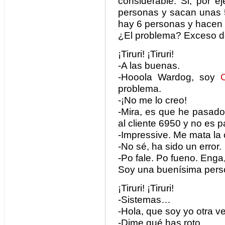
considerable. Si, por e
personas y sacan unas 5
hay 6 personas y hacen 
¿El problema? Exceso de
¡Tiruri! ¡Tiruri!
-A las buenas.
-Hooola Wardog, soy
problema.
-¡No me lo creo!
-Mira, es que he pasado
al cliente 6950 y no es p
-Impressive. Me mata la
-No sé, ha sido un error.
-Po fale. Po fueno. Enga,
Soy una buenísima pers
¡Tiruri! ¡Tiruri!
-Sistemas…
-Hola, que soy yo otra ve
-Dime qué has roto.