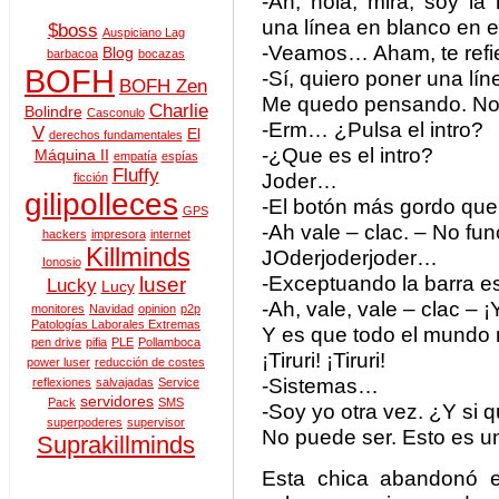
-Ah, hola, mira, soy la
una línea en blanco en e
$boss
Auspiciano Lag
-Veamos… Aham, te refie
Blog
barbacoa
bocazas
BOFH
-Sí, quiero poner una lín
BOFH Zen
Me quedo pensando. No.
Charlie
Bolindre
Casconulo
-Erm… ¿Pulsa el intro?
V
El
derechos fundamentales
-¿Que es el intro?
Máquina II
empatía
espías
Fluffy
Joder…
ficción
gilipolleces
-El botón más gordo qu
GPS
-Ah vale – clac. – No fun
hackers
impresora
internet
Killminds
JOderjoderjoder…
Ionosio
-Exceptuando la barra e
luser
Lucky
Lucy
-Ah, vale, vale – clac – 
monitores
Navidad
opinion
p2p
Patologías Laborales Extremas
Y es que todo el mundo m
pen drive
pifia
PLE
Pollamboca
¡Tiruri! ¡Tiruri!
power luser
reducción de costes
-Sistemas…
reflexiones
salvajadas
Service
servidores
Pack
SMS
-Soy yo otra vez. ¿Y si 
superpoderes
supervisor
No puede ser. Esto es u
Suprakillminds
Esta chica abandonó e