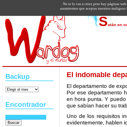
No te lo vas a creer, pero hay páginas web
asumiremos que aceptas nuestros malignos f
S
atán en o
El indomable dep
Backup
El departamento de expo
Por ese departamento 
en hora punta. Y puedo 
Encontrador
que sabían hacer su trab
Uno de los requisitos i
evidentemente, hablen id