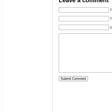
Leave a comment
T
T
U