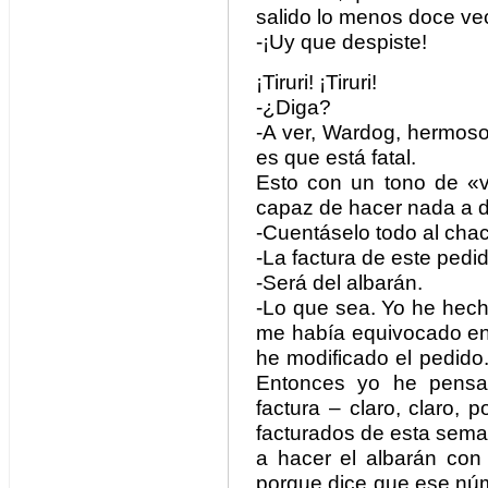
salido lo menos doce ve
-¡Uy que despiste!
¡Tiruri! ¡Tiruri!
-¿Diga?
-A ver, Wardog, hermos
es que está fatal.
Esto con un tono de «
capaz de hacer nada a 
-Cuentáselo todo al cha
-La factura de este pedid
-Será del albarán.
-Lo que sea. Yo he hech
me había equivocado en 
he modificado el pedido
Entonces yo he pensa
factura – claro, claro, 
facturados de esta sema
a hacer el albarán co
porque dice que ese núm