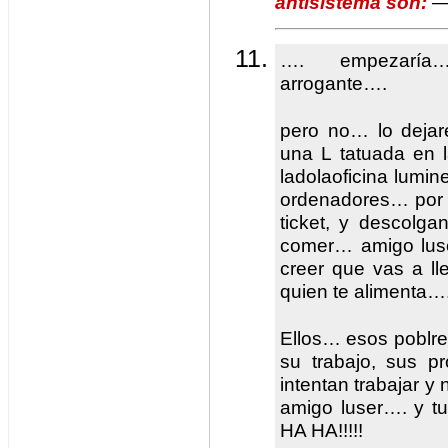
antisistema son:
— 
…. empezaría…
arrogante….
pero no… lo deja
una L tatuada en l
ladolaoficina lumi
ordenadores… por q
ticket, y descolg
comer… amigo luse
creer que vas a ll
quien te alimenta…
Ellos… esos poblre
su trabajo, sus p
intentan trabajar y 
amigo luser…. y tu
HA HA!!!!!