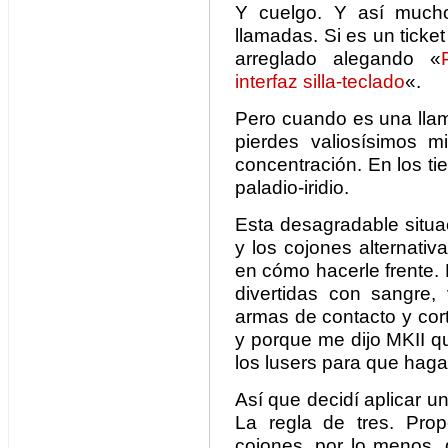
Y cuelgo. Y así mucho
llamadas. Si es un ticket
arreglado alegando «
interfaz silla-teclado
«.
Pero cuando es una llam
pierdes valiosísimos m
concentración. En los t
paladio-iridio.
Esta desagradable situ
y los cojones alternati
en cómo hacerle frente. 
divertidas con sangre, 
armas de contacto y cor
y porque me dijo MKII qu
los lusers para que haga
Así que decidí aplicar u
La regla de tres. Prop
cojones, por lo menos,