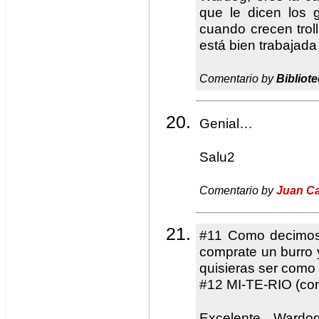
que le dicen los 
cuando crecen troll
está bien trabajad
Comentario by
Bibliote
Genial…
Salu2
Comentario by
Juan Ca
#11 Como decimos
comprate un burro 
quisieras ser como
#12 MI-TE-RIO (con
Excelente Wardo