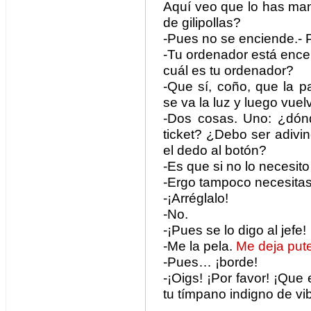
Aquí veo que lo has ma
de gilipollas?
-Pues no se enciende.- P
-Tu ordenador está ence
cuál es tu ordenador?
-Que sí, coño, que la p
se va la luz y luego vue
-Dos cosas. Uno: ¿dón
ticket? ¿Debo ser adivi
el dedo al botón?
-Es que si no lo necesi
-Ergo tampoco necesitas
-¡Arréglalo!
-No.
-¡Pues se lo digo al jefe!
-Me la pela.
Me deja put
-Pues… ¡borde!
-¡Oigs! ¡Por favor! ¡Que
tu tímpano indigno de vib