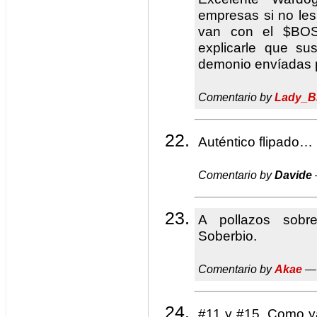
empresas si no les 
van con el $BOS
explicarle que s
demonio envíadas 
Comentario by
Lady_B
Auténtico flipado…
Comentario by
Davide
A pollazos sob
Soberbio.
Comentario by
Akae
— 
#11 y #15. Como ya