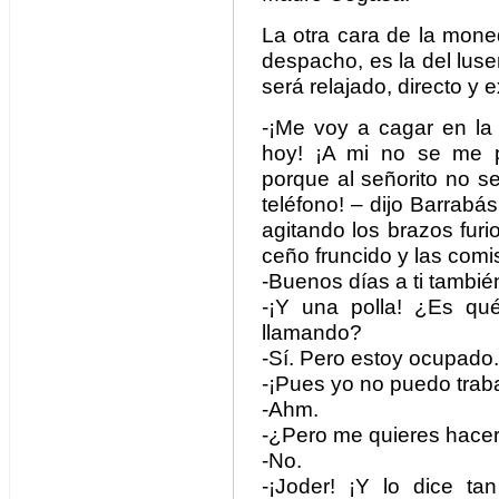
La otra cara de la moned
despacho, es la del luser
será relajado, directo y 
-¡Me voy a cagar en la 
hoy! ¡A mi no se me 
porque al señorito no s
teléfono! – dijo Barrab
agitando los brazos furi
ceño fruncido y las comi
-Buenos días a ti tambié
-¡Y una polla! ¿Es qu
llamando?
-Sí. Pero estoy ocupado.
-¡Pues yo no puedo traba
-Ahm.
-¿Pero me quieres hace
-No.
-¡Joder! ¡Y lo dice ta