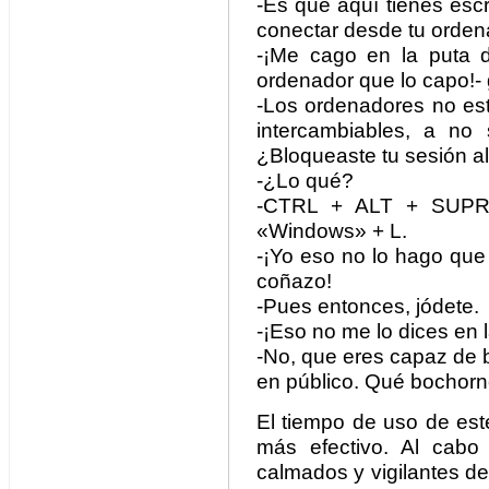
-Es que aquí tienes escri
conectar desde tu orden
-¡Me cago en la puta 
ordenador que lo capo!- 
-Los ordenadores no est
intercambiables, a no
¿Bloqueaste tu sesión a
-¿Lo qué?
-CTRL + ALT + SUPR y
«Windows» + L.
-¡Yo eso no lo hago que
coñazo!
-Pues entonces, jódete.
-¡Eso no me lo dices en l
-No, que eres capaz de b
en público. Qué bochorno
El tiempo de uso de es
más efectivo. Al cabo
calmados y vigilantes d