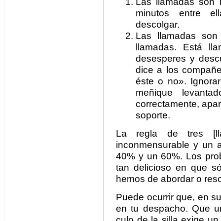
Las llamadas son l
minutos entre el
descolgar.
Las llamadas son c
llamadas. Está ll
desesperes y desc
dice a los compañe
éste o no». Ignora
meñique levantad
correctamente, apar
soporte.
La regla de tres [
inconmensurable y un a
40% y un 60%. Los probl
tan delicioso en que s
hemos de abordar o resolv
Puede ocurrir que, en s
en tu despacho. Que un
culo de la silla exige u