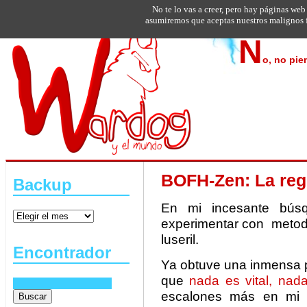
No te lo vas a creer, pero hay páginas web
asumiremos que aceptas nuestros malignos f
N
o, no pie
BOFH-Zen: La regl
Backup
En mi incesante bús
experimentar con metodo
luseril.
Encontrador
Ya obtuve una inmensa p
que
nada es vital, nad
escalones más en mi