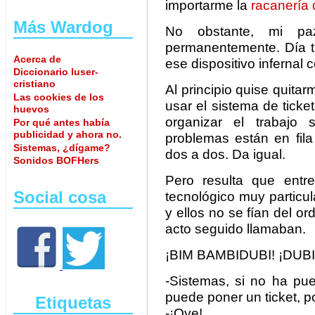
importarme la
racanería 
Más Wardog
No obstante, mi pa
permanentemente. Día tr
Acerca de
ese dispositivo infernal co
Diccionario luser-
cristiano
Al principio quise quitar
Las cookies de los
usar el sistema de ticket
huevos
organizar el trabajo 
Por qué antes había
publicidad y ahora no.
problemas están en fil
Sistemas, ¿dígame?
dos a dos. Da igual.
Sonidos BOFHers
Pero resulta que entr
Social cosa
tecnológico muy particul
y ellos no se fían del o
acto seguido llamaban.
¡BIM BAMBIDUBI! ¡DUBI
-Sistemas, si no ha pue
puede poner un ticket, p
Etiquetas
-¡Oye!