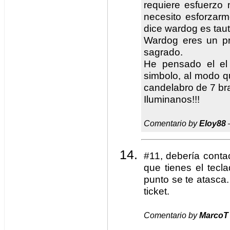
requiere esfuerzo 
necesito esforzar
dice wardog es taut
Wardog eres un pr
sagrado.
He pensado el e
simbolo, al modo q
candelabro de 7 br
Iluminanos!!!
Comentario by
Eloy88
#11, debería conta
que tienes el tecl
punto se te atasca
ticket.
Comentario by
MarcoT