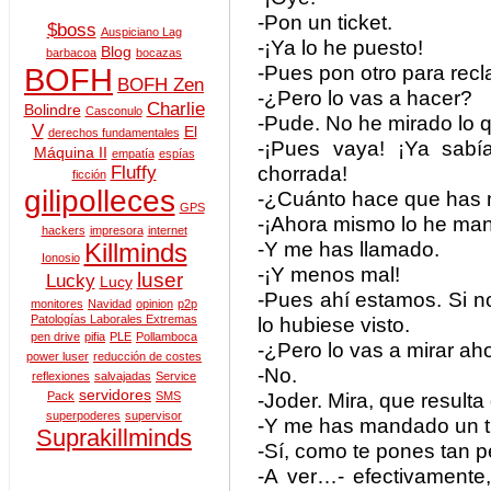
-Pon un ticket.
$boss
Auspiciano Lag
-¡Ya lo he puesto!
Blog
barbacoa
bocazas
-Pues pon otro para recl
BOFH
BOFH Zen
-¿Pero lo vas a hacer?
Charlie
Bolindre
Casconulo
-Pude. No he mirado lo q
V
El
derechos fundamentales
-¡Pues vaya! ¡Ya sabí
Máquina II
empatía
espías
chorrada!
Fluffy
ficción
gilipolleces
-¿Cuánto hace que has 
GPS
-¡Ahora mismo lo he ma
hackers
impresora
internet
-Y me has llamado.
Killminds
Ionosio
-¡Y menos mal!
luser
Lucky
Lucy
-Pues ahí estamos. Si 
monitores
Navidad
opinion
p2p
Patologías Laborales Extremas
lo hubiese visto.
pen drive
pifia
PLE
Pollamboca
-¿Pero lo vas a mirar ah
power luser
reducción de costes
-No.
reflexiones
salvajadas
Service
servidores
-Joder. Mira, que result
Pack
SMS
superpoderes
supervisor
-Y me has mandado un ti
Suprakillminds
-Sí, como te pones tan 
-A ver…- efectivamente