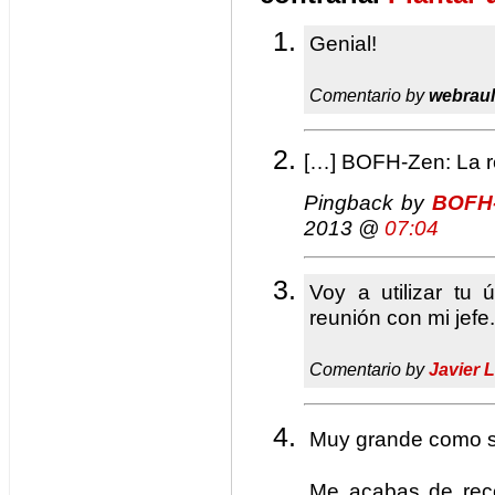
Genial!
Comentario by
webrau
[…] BOFH-Zen: La re
Pingback by
BOFH-
2013 @
07:04
Voy a utilizar tu 
reunión con mi jefe.
Comentario by
Javier 
Muy grande como 
Me acabas de reco