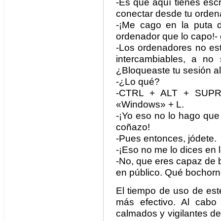
-Es que aquí tienes escri
conectar desde tu orden
-¡Me cago en la puta 
ordenador que lo capo!- 
-Los ordenadores no est
intercambiables, a no
¿Bloqueaste tu sesión a
-¿Lo qué?
-CTRL + ALT + SUPR y
«Windows» + L.
-¡Yo eso no lo hago que
coñazo!
-Pues entonces, jódete.
-¡Eso no me lo dices en l
-No, que eres capaz de b
en público. Qué bochorno
El tiempo de uso de es
más efectivo. Al cabo
calmados y vigilantes d