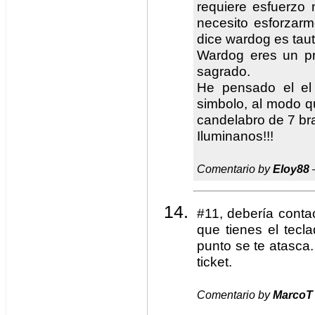
requiere esfuerzo 
necesito esforzar
dice wardog es taut
Wardog eres un pr
sagrado.
He pensado el e
simbolo, al modo q
candelabro de 7 br
Iluminanos!!!
Comentario by
Eloy88
#11, debería conta
que tienes el tecl
punto se te atasca
ticket.
Comentario by
MarcoT