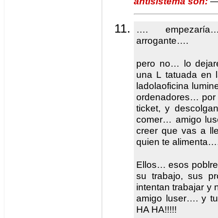
antisistema son:
— 
…. empezaría…
arrogante….
pero no… lo deja
una L tatuada en l
ladolaoficina lumi
ordenadores… por q
ticket, y descolg
comer… amigo luse
creer que vas a ll
quien te alimenta…
Ellos… esos poblre
su trabajo, sus p
intentan trabajar y 
amigo luser…. y tu
HA HA!!!!!