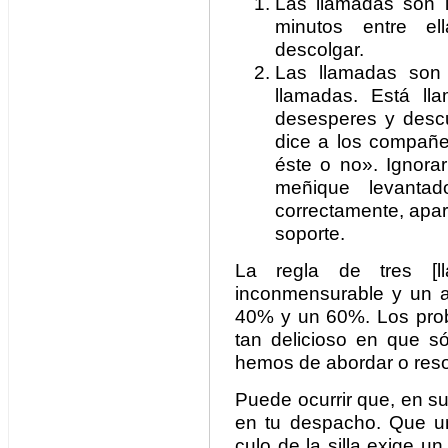
Las llamadas son l
minutos entre el
descolgar.
Las llamadas son c
llamadas. Está ll
desesperes y desc
dice a los compañe
éste o no». Ignora
meñique levantad
correctamente, apar
soporte.
La regla de tres [
inconmensurable y un a
40% y un 60%. Los probl
tan delicioso en que s
hemos de abordar o resolv
Puede ocurrir que, en s
en tu despacho. Que un
culo de la silla exige u