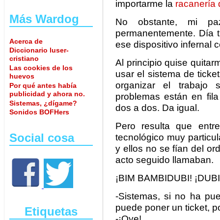
importarme la
racanería 
Más Wardog
No obstante, mi pa
permanentemente. Día tr
Acerca de
ese dispositivo infernal co
Diccionario luser-
cristiano
Al principio quise quitar
Las cookies de los
usar el sistema de ticket
huevos
organizar el trabajo 
Por qué antes había
publicidad y ahora no.
problemas están en fil
Sistemas, ¿dígame?
dos a dos. Da igual.
Sonidos BOFHers
Pero resulta que entr
Social cosa
tecnológico muy particul
y ellos no se fían del o
acto seguido llamaban.
¡BIM BAMBIDUBI! ¡DUBI
-Sistemas, si no ha pue
puede poner un ticket, p
Etiquetas
-¡Oye!