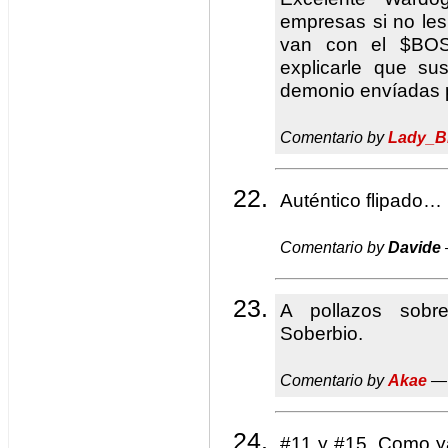
empresas si no les 
van con el $BOS
explicarle que s
demonio envíadas 
Comentario by
Lady_B
Auténtico flipado…
Comentario by
Davide
A pollazos sob
Soberbio.
Comentario by
Akae
— 
#11 y #15. Como ya