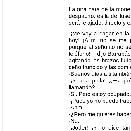
La otra cara de la moned
despacho, es la del luser
será relajado, directo y 
-¡Me voy a cagar en la 
hoy! ¡A mi no se me 
porque al señorito no s
teléfono! – dijo Barrab
agitando los brazos furi
ceño fruncido y las comi
-Buenos días a ti tambié
-¡Y una polla! ¿Es qu
llamando?
-Sí. Pero estoy ocupado.
-¡Pues yo no puedo traba
-Ahm.
-¿Pero me quieres hace
-No.
-¡Joder! ¡Y lo dice ta