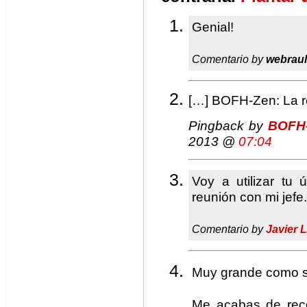
Genial!
Comentario by
webrau
[…] BOFH-Zen: La re
Pingback by
BOFH-
2013 @
07:04
Voy a utilizar tu 
reunión con mi jefe.
Comentario by
Javier 
Muy grande como 
Me acabas de reco