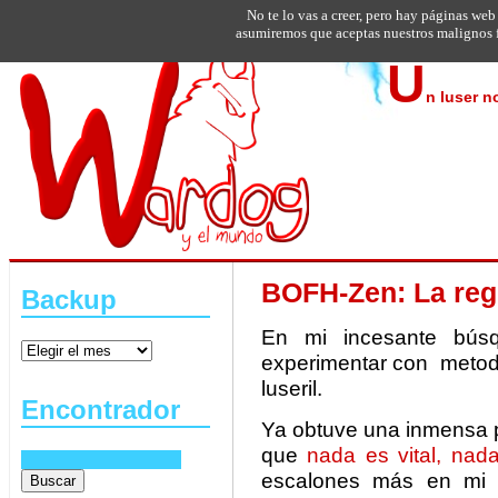
No te lo vas a creer, pero hay páginas web
asumiremos que aceptas nuestros malignos f
U
n luser n
BOFH-Zen: La regl
Backup
En mi incesante bús
experimentar con metodo
luseril.
Encontrador
Ya obtuve una inmensa p
que
nada es vital, nad
escalones más en mi