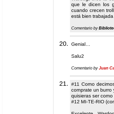
que le dicen los 
cuando crecen troll
está bien trabajad
Comentario by
Bibliote
Genial…
Salu2
Comentario by
Juan Ca
#11 Como decimos
comprate un burro 
quisieras ser como
#12 MI-TE-RIO (con
Excelente Wardo