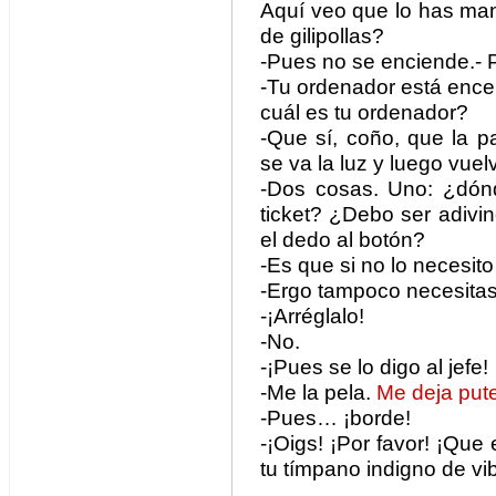
Aquí veo que lo has ma
de gilipollas?
-Pues no se enciende.- P
-Tu ordenador está ence
cuál es tu ordenador?
-Que sí, coño, que la p
se va la luz y luego vue
-Dos cosas. Uno: ¿dón
ticket? ¿Debo ser adivi
el dedo al botón?
-Es que si no lo necesi
-Ergo tampoco necesitas
-¡Arréglalo!
-No.
-¡Pues se lo digo al jefe!
-Me la pela.
Me deja put
-Pues… ¡borde!
-¡Oigs! ¡Por favor! ¡Que
tu tímpano indigno de vib