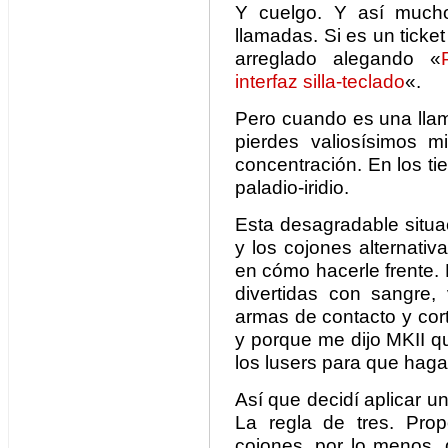
Y cuelgo. Y así mucho
llamadas. Si es un ticket
arreglado alegando «
interfaz silla-teclado
«.
Pero cuando es una llam
pierdes valiosísimos m
concentración. En los t
paladio-iridio.
Esta desagradable situ
y los cojones alternati
en cómo hacerle frente. 
divertidas con sangre, 
armas de contacto y cor
y porque me dijo MKII qu
los lusers para que haga
Así que decidí aplicar u
La regla de tres. Prop
cojones, por lo menos,