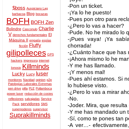
-Pon un ticket.
$boss
Auspiciano Lag
-¡Ya lo he puesto!
Blog
barbacoa
bocazas
-Pues pon otro para recl
BOFH
BOFH Zen
-¿Pero lo vas a hacer?
Charlie
Bolindre
Casconulo
-Pude. No he mirado lo q
V
El
derechos fundamentales
-¡Pues vaya! ¡Ya sabí
Máquina II
empatía
espías
chorrada!
Fluffy
ficción
gilipolleces
-¿Cuánto hace que has 
GPS
-¡Ahora mismo lo he ma
hackers
impresora
internet
-Y me has llamado.
Killminds
Ionosio
-¡Y menos mal!
luser
Lucky
Lucy
-Pues ahí estamos. Si 
monitores
Navidad
opinion
p2p
Patologías Laborales Extremas
lo hubiese visto.
pen drive
pifia
PLE
Pollamboca
-¿Pero lo vas a mirar ah
power luser
reducción de costes
-No.
reflexiones
salvajadas
Service
servidores
-Joder. Mira, que result
Pack
SMS
superpoderes
supervisor
-Y me has mandado un ti
Suprakillminds
-Sí, como te pones tan 
-A ver…- efectivamente