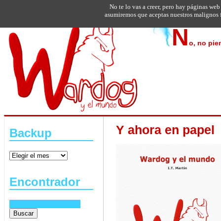
No te lo vas a creer, pero hay páginas web
asumiremos que aceptas nuestros malignos f
N
o, no pie
Y ahora en papel
Backup
Encontrador