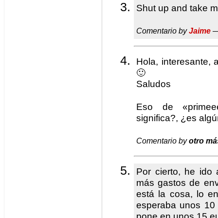
Shut up and take 
Comentario by
Jaime
—
Hola, interesante,
🙂
Saludos
Eso de «primee
significa?, ¿es alg
Comentario by
otro má
Por cierto, he ido
más gastos de enví
está la cosa, lo e
esperaba unos 10 
pone en unos 15 eu