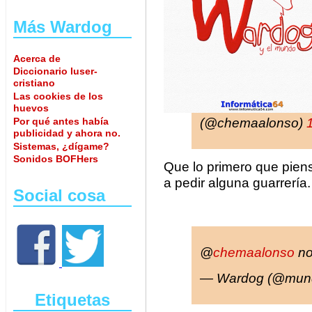
Más Wardog
Acerca de
Diccionario luser-
cristiano
Las cookies de los
huevos
Por qué antes había
(@chemaalonso)
publicidad y ahora no.
Sistemas, ¿dígame?
Sonidos BOFHers
Que lo primero que pie
a pedir alguna guarrería.
Social cosa
@
chemaalonso
no
— Wardog (@mun
Etiquetas