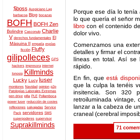
$boss
Auspiciano Lag
Porque ese día lo tenía
Blog
barbacoa
bocazas
lo que quería el señor m
BOFH
BOFH Zen
libro
con el contenido de
Charlie
Bolindre
Casconulo
dolor vivo.
V
El
derechos fundamentales
Máquina II
Comenzamos una extens
empatía
espías
Fluffy
ficción
detalles y firmar el cont
gilipolleces
líneas en total. Así se
GPS
rápido.
hackers
impresora
internet
Killminds
Ionosio
En fin, que
está dispon
luser
Lucky
Lucy
que la culpa la tenéis 
monitores
Navidad
opinion
p2p
insitencia. Son 320 
Patologías Laborales Extremas
pen drive
pifia
PLE
Pollamboca
retroiluminada vintage,
power luser
reducción de costes
lanzar a la cabeza de u
reflexiones
salvajadas
Service
servidores
craneal (cerebral imposib
Pack
SMS
superpoderes
supervisor
Suprakillminds
71 coment