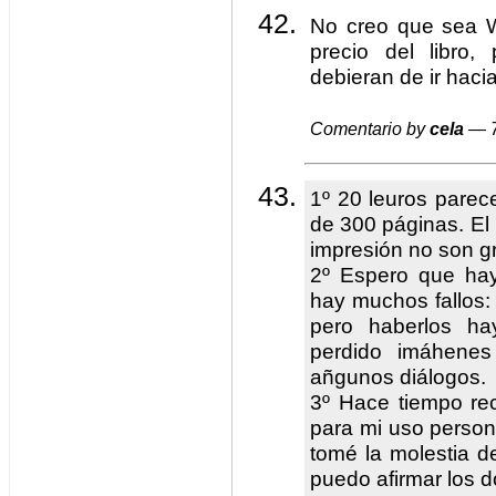
No creo que sea W
precio del libro
debieran de ir hacia
Comentario by
cela
— 7
1º 20 leuros parec
de 300 páginas. El p
impresión no son g
2º Espero que hay
hay muchos fallos: 
pero haberlos hay
perdido imáhenes
añgunos diálogos.
3º Hace tiempo reco
para mi uso person
tomé la molestia de
puedo afirmar los 