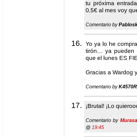
tu próxima entrad
0,5€ al mes voy qu
Comentario by
Pablos
Yo ya lo he compra
tirón… ya pueden l
que el lunes ES FI
Gracias a Wardog 
Comentario by
K4570R
¡Brutal! ¡Lo quieroo
Comentario by
Murasa
@
19:45