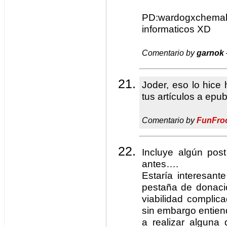
PD:wardogxchem
informaticos XD
Comentario by
garnok
Joder, eso lo hice
tus artículos a epu
Comentario by
FunFro
Incluye algún pos
antes….
Estaría interesant
pestaña de donaci
viabilidad complic
sin embargo entien
a realizar alguna 