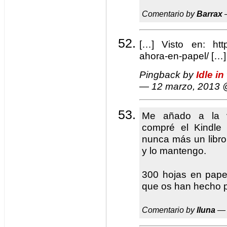
Comentario by
Barrax
—
[…] Visto en: http
ahora-en-papel/ […]
Pingback by
Idle i
— 12 marzo, 2013
Me añado a la ve
compré el Kindle
nunca más un libro
y lo mantengo.
300 hojas en pape
que os han hecho p
Comentario by
lluna
— 