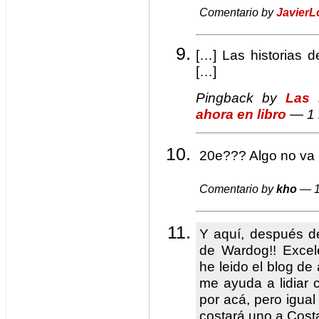
Comentario by
Javier
[…] Las historias 
[…]
Pingback by
Las 
ahora en libro
— 1 
20e??? Algo no va 
Comentario by
kho
— 1
Y aquí, después de
de Wardog!! Exce
he leido el blog de
me ayuda a lidiar 
por acá, pero igual
costará uno a Cost