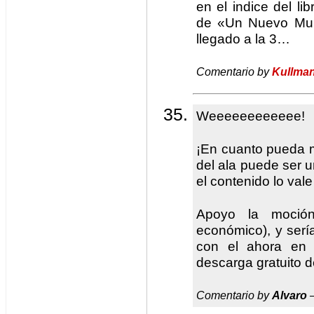
en el indice del li
de «Un Nuevo Mun
llegado a la 3…
Comentario by
Kullma
Weeeeeeeeeeee!
¡En cuanto pueda m
del ala puede ser 
el contenido lo val
Apoyo la moció
económico), y serí
con el ahora en 
descarga gratuito de
Comentario by
Alvaro
—