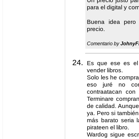
Un precio justo par
para el digital y c
Buena idea pero 
precio.
Comentario by
JohnyF
Es que ese es el 
vender libros.
Solo les he compra
eso juré no co
contraatacan con
Terminare compran
de calidad. Aunqu
ya. Pero si tambié
más barato seria 
pirateen el libro.
Wardog sigue escr